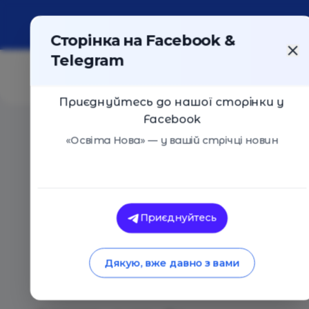
Про портал
Реклама
Контакти
Сторінка на Facebook &
Telegram
Приєднуйтесь до нашої сторінки у
Facebook
Головна
/
Статті
/
Юлія Сєдая: «Дискримінація чолові
«Освіта Нова» — у вашій стрічці новин
Освіта Нова
Юлія Сєдая: «Дискри
Приєднуйтесь
починається тоді, 
Дякую, вже давно з вами
схвалює сльози хлоп