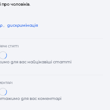
 про чоловіків.
р
,
дискримінація
РНІ СТАТТІ
имо для вас найцікавіші статті
ЕНТАРІ
антажимо для вас коментарі