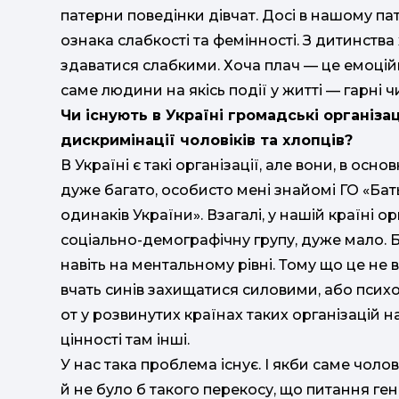
патерни поведінки дівчат. Досі в нашому пат
ознака слабкості та фемінності. З дитинства
здаватися слабкими. Хоча плач — це емоційн
саме людини на якісь події у житті — гарні чи
Чи існують в Україні громадські організа
дискримінації чоловіків та хлопців?
В Україні є такі організації, але вони, в осно
дуже багато, особисто мені знайомі ГО «Бат
одинаків України». Взагалі, у нашій країні о
соціально-демографічну групу, дуже мало. Бо
навіть на ментальному рівні. Тому що це не
вчать синів захищатися силовими, або пси
от у розвинутих країнах таких організацій на
цінності там інші.
У нас така проблема існує. І якби саме чолов
й не було б такого перекосу, що питання ге