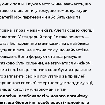
цьо
ючих подій. І дуже часто жінки вважають, що
такого ставлення у тому, що немає культури
др
іг
ратегій між партнерами або батьками та
овіка й поза межами сім’ї. Але так само хлопці
 жертви. У гендерній теорії є таке поняття —
ата». Бо порівняно із жінками, які є найбільш
рупу виділити не можна, тому що найчастіше
ловіками. Вони формують та підтримують
в’язково бути сильним, не втручатися у «жіночі»
ми і т.д. І якщо хлопчик хоче бути «справжнім
бто заплатити своїми почуттями за привілей
 причиною високої смертності у молодому віці,
ь, алкоголізму, наркоманії й т.ін.
ологічні особливості жіночого організму.
т, що біологічні особливості чоловічого