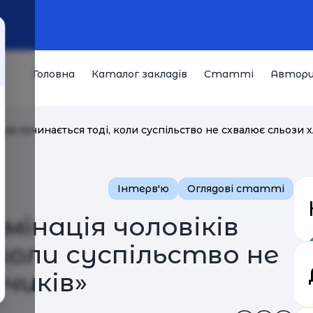
Головна
Каталог закладів
Статті
Автор
ків починається тоді, коли суспільство не схвалює сльози 
Інтерв'ю
Оглядові статті
мінація чоловіків
коли суспільство не
чиків»