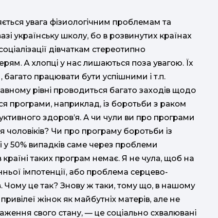
яється увага фізиологічним проблемам та
азі українську школу, бо в розвинутих країнах
 соціалізації дівчаткам стереотипно
рям. А хлопці у нас лишаються поза увагою. Їх
 багато працювати бути успішними і т.п.
ржавному рівні проводиться багато заходів щодо
я програми, наприклад, із боротьби з раком
уктивного здоров’я. А чи чули ви про програми
 чоловіків? Чи про програму боротьби із
 у 50% випадків саме через проблеми
 в країні таких програм немає. Я не чула, щоб на
ньої імпотенції, або проблема серцево-
 Чому це так? Знову ж таки, тому що, в нашому
 привілеї жінок як майбутніх матерів, але не
раження свого стану, — це соціально схвалювані