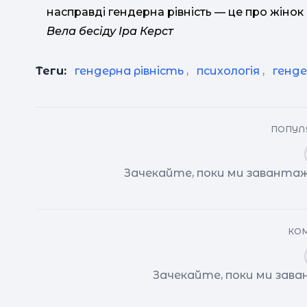
насправді гендерна рівність — це про жінок і
Вела бесіду Іра Керст
Теги:
гендерна рівність
,
психологія
,
генде
ПОПУЛЯ
Зачекайте, поки ми завантаж
КОМ
Зачекайте, поки ми зав