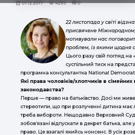
01.12.2017
4293
0
22 листопада у світі відзн
присвячене Міжнародному 
мотивували нас поговорит
проблем, із якими щодня 
Цього разу свій погляд на
суспільний тиск на предста
програмна консультантка National Democratic
Які права чоловіків/хлопчиків в сімейних
законодавства?
Перше — право на батьківство. Досі ми живем
стереотипи, що при розлученні дитина має л
треба вибороти. Нещодавно Верховний Суд 
зобов’язані відпускати в декрет батька, але
право. Це взагалі якийсь нонсенс. В усіх ро