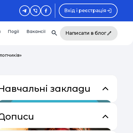
Вхід і реєстрація
и
Події
Вакансії
Написати в блог
хлопчиків»
Навчальні заклади
Дописи