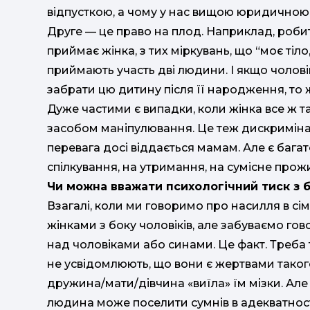
відпусткою, а чому у нас вищою юридичною і
Друге — це право на плод. Наприклад, робит
приймає жінка, з тих міркувань, що “моє тіло
приймають участь дві людини. І якщо чолові
забрати цю дитину після її народження, то
Дуже частими є випадки, коли жінка все ж т
засобом маніпулювання. Це теж дискримінаці
перевага досі віддається мамам. Але є багат
спілкування, на утримання, на сумісне прожит
Чи можна вважати психологічний тиск з 
Взагалі, коли ми говоримо про насилля в сім
жінками з боку чоловіків, але забуваємо го
над чоловіками або синами. Це факт. Треба 
не усвідомлюють, що вони є жертвами таког
дружина/мати/дівчина «виїла» їм мізки. Але 
людина може поселити сумнів в адекватності