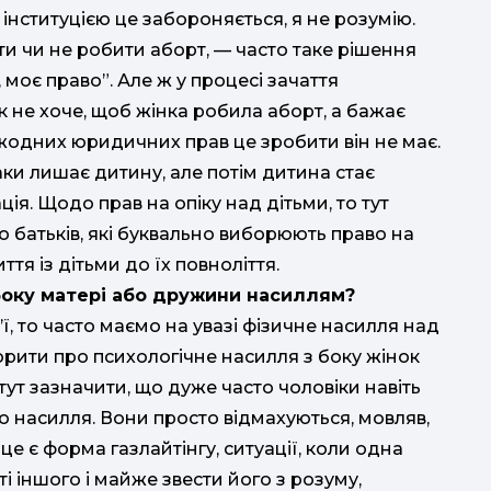
нституцією це забороняється, я не розумію.
м
и чи не робити аборт, — часто таке рішення
, моє право”. Але ж у процесі зачаття
к не хоче, щоб жінка робила аборт, а бажає
 жодних юридичних прав це зробити він не має.
г
аки лишає дитину, але потім дитина стає
я. Щодо прав на опіку над дітьми, то тут
д
о батьків, які буквально виборюють право на
тя із дітьми до їх повноліття.
Л
боку матері або дружини насиллям?
РОБ
’ї, то часто маємо на увазі фізичне насилля над
ворити про психологічне насилля з боку жінок
тут зазначити, що дуже часто чоловіки навіть
іг
о насилля. Вони просто відмахуються, мовляв,
На
це є форма газлайтінгу, ситуації, коли одна
с
 іншого і майже звести його з розуму,