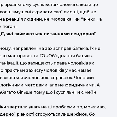
ріархальному суспільстві чоловічі сльози це
 хопці змушені скривати свої емоції, щоб не
а реакція людини, не “чоловіка” чи “жінки”, а
 погані.
ції, які займаються питаннями гендерної
вному, направлені на захист прав батьків. Їх не
ько має право» та ГО «Об’єднання батьків-
рганізації, що захищають права чоловіків як
 практики захисту чоловіків у нас немає,
 вважається «чоловічою справою». Чоловіки
хологічними методами, але не юридичними. А
багато більше, тому що і суспільні, й сімейні
іки звертали увагу на ці проблеми, то, можливо,
ндерної рівності стосуються лише жінок, бо