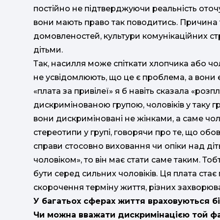
постійно не підтверджуючи реальність оточу
вони мають право так поводитись. Причина 
домовленостей, культури комунікаційних ст
дітьми.
Так, насилля може спіткати хлопчика або чол
не усвідомлюють, що це є проблема, а вони є
«плата за привілеї» я б навіть сказала «розпл
дискримінованою групою, чоловіків у таку г
вони дискриміновані не жінками, а саме чо
стереотипи у групі, говорячи про те, що обо
справи стосовно виховання чи опіки над діть
чоловіком», то він має стати саме таким. То
бути серед сильних чоловіків. Ця плата стає
скорочення терміну життя, різних захворюван
У багатьох сферах життя враховуються бі
Чи можна вважати дискримінацією той фак