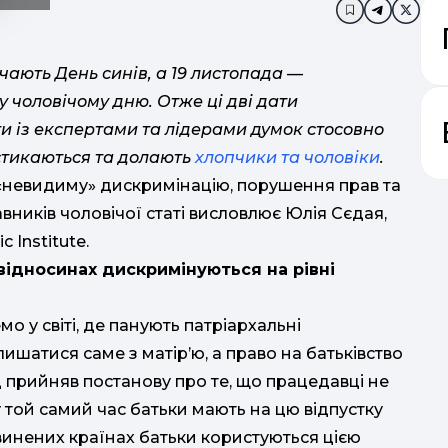
Додати в за
ачають День синів, а 19 листопада —
чоловічому дню. Отже ці дві дати
и із експертами та лідерами думок стосовно
стикаються та долають
хлопчики та чоловіки
.
 «невидиму» дискримінацію, порушення прав та
вників чоловічої статі висловлює Юлія Сєдая,
 Institute.
 відносинах дискримінуються на рівні
о у світі, де панують патріархальні
в
ишатися саме з матір’ю, а право на батьківство
прийняв постанову про те, що працедавці не
 у той самий час батьки мають на цю відпустку
звинених країнах батьки користуються цією