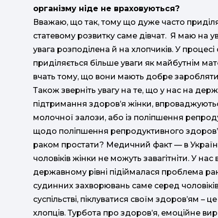
організму ніде не враховуються?
Вважаю, що так, тому що дуже часто приділ
статевому розвитку саме дівчат. Я маю на ув
увага розподілена й на хлопчиків. У процесі
приділяється більше уваги як майбутнім мате
вчать тому, що вони мають добре заробляти,
Також зверніть увагу на те, що у нас на де
підтримання здоров’я жінки, впроваджуютьс
молочної залози, або із поліпшення репрод
щодо поліпшення репродуктивного здоров’я
раком простати? Медичний факт — в Україні
чоловіків жінки не можуть завагітніти. У нас
державному рівні підіймалася проблема ран
судинних захворювань саме серед чоловіків.
суспільстві, піклуватися своїм здоров’ям – це
хлопців. Турбота про здоров’я, емоційне ви