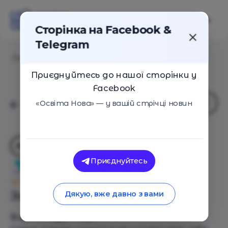
Сторінка на Facebook &
Telegram
Головна
/
Навчальні заклади
/
Happy Rony
Приєднуйтесь до нашої сторінки у
Facebook
«Освіта Нова» — у вашій стрічці новин
Приєднуйтесь
Happy Rony
Оцінка 0 - 0 голосів
Загальний опис
Дякую, вже давно з вами
Вид закладу - Садок