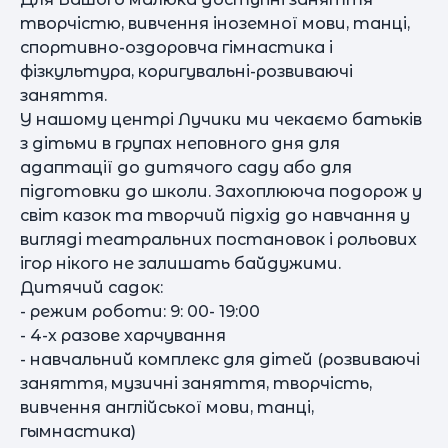
творчістю, вивчення іноземної мови, танці,
спортивно-оздоровча гімнастика і
фізкультура, коригувальні-розвиваючі
заняття.
У нашому центрі Лучики ми чекаємо батьків
з дітьми в групах неповного дня для
адаптації до дитячого саду або для
підготовки до школи. Захоплююча подорож у
світ казок та творчий підхід до навчання у
вигляді театральних постановок і рольових
ігор нікого не залишать байдужими.
Дитячий садок:
- режим роботи: 9: 00- 19:00
- 4-х разове харчування
- навчальний комплекс для дітей (розвиваючі
заняття, музичні заняття, творчість,
вивчення англійської мови, танці,
гымнастика)