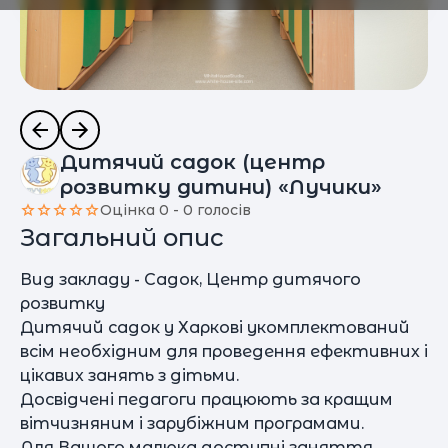
Дитячий садок (центр
розвитку дитини) «Лучики»
Оцінка 0 - 0 голосів
Загальний опис
Вид закладу - Садок, Центр дитячого
розвитку
Дитячий садок у Харкові укомплектований
всім необхідним для проведення ефективних і
цікавих занять з дітьми.
Досвідчені педагоги працюють за кращим
вітчизняним і зарубіжним програмами.
Для Вашого малюка доступні заняття