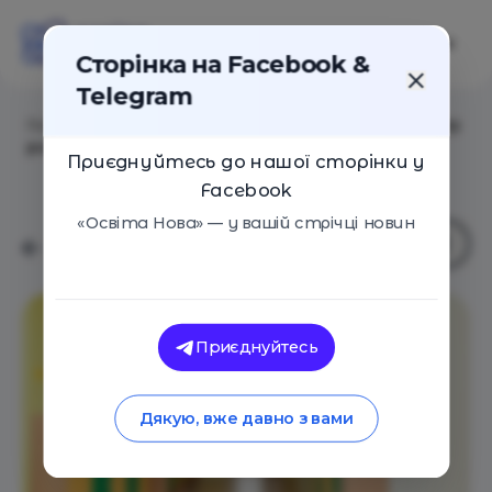
Сторінка на Facebook &
Telegram
Головна
/
Навчальні заклади
/
Дитячий садок (центр
розвитку дитини) «Лучики»
Приєднуйтесь до нашої сторінки у
Facebook
«Освіта Нова» — у вашій стрічці новин
Приєднуйтесь
Дякую, вже давно з вами