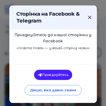
Сторінка на Facebook &
Telegram
Головна
/
Навчальні заклади
/
Міні дитячий садочок
в «Яринка клубі»
Приєднуйтесь до нашої сторінки у
Facebook
«Освіта Нова» — у вашій стрічці новин
Приєднуйтесь
Дякую, вже давно з вами