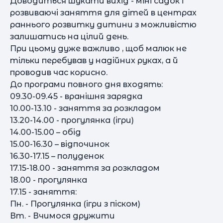
Доводиться шукати вихід - міні садок і
розвиваючі заняття для дітей в центрах
раннього розвитку дитини з можливістю
залишатись на цілий день.
При цьому дуже важливо , щоб малюк не
тільки перебував у надійних руках, а й
проводив час корисно.
До програми повного дня входять:
09.30-09.45 - вранішня зарядка
10.00-13.10 - заняття за розкладом
13.20-14.00 - прогулянка (ігри)
14.00-15.00 – обід
15.00-16.30 – відпочинок
16.30-17.15 – полуденок
17.15-18.00 - заняття за розкладом
18.00 - прогулянка
17.15 - заняття:
Пн. - Прогулянка (ігри з піском)
Вт. - Вчимося дружити