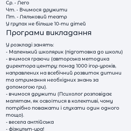
Ср. - Лего
Чт. - Вчимося дружити
Пт. - Ляльковий театр
У групах не більше 10-ти дітей
Програми викладання
У розкладі занять:
- Маленький школярик (підготовка до школи)
- вчимося граючи (авторська методика
директора центру: понад 1000 ігор-уроків,
направлених на всебічний розвиток дитини
та отримання необхідних знань за
допомогою гри).
- вчимося дружити (Психолог розповідає
малятам, як освоїтися в колективі, чому
потрібно поважати і слухати один одного
тощо).
- весела англійська
- фізкульт-ура!