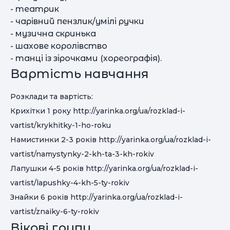
- театрик
- чарівний пензлик/умілі ручки
- музична скринька
- шахове королівство
- танці із зірочками (хореографія).
Вартість навчання
Розклади та вартість:
Крихітки 1 року http://yarinka.org/ua/rozklad-i-
vartist/krykhitky-1-ho-roku
Намистинки 2-3 років http://yarinka.org/ua/rozklad-i-
vartist/namystynky-2-kh-ta-3-kh-rokiv
Лапушки 4-5 років http://yarinka.org/ua/rozklad-i-
vartist/lapushky-4-kh-5-ty-rokiv
Знайки 6 років http://yarinka.org/ua/rozklad-i-
vartist/znaiky-6-ty-rokiv
Вікові групи