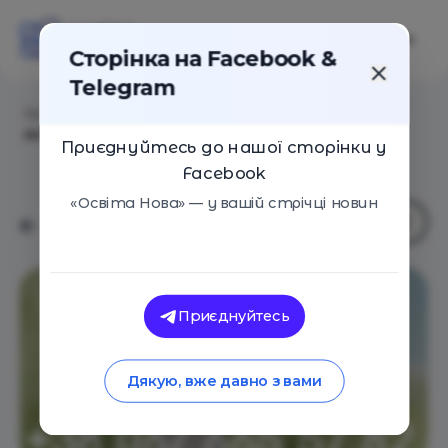
Сторінка на Facebook &
Telegram
Головна
/
Навчальні заклади
/
Центр
випереджаючого розвитку "Пірамідка"
Приєднуйтесь до нашої сторінки у
Facebook
«Освіта Нова» — у вашій стрічці новин
Приєднуйтесь
Дякую, вже давно з вами