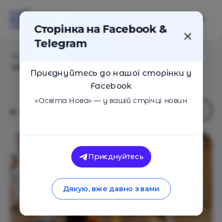
Сторінка на Facebook &
Telegram
Головна
/
Навчальні заклади
/
"Ай да розумниця",
центр раннього розвитку дітей
Приєднуйтесь до нашої сторінки у
Facebook
«Освіта Нова» — у вашій стрічці новин
Приєднуйтесь
Дякую, вже давно з вами