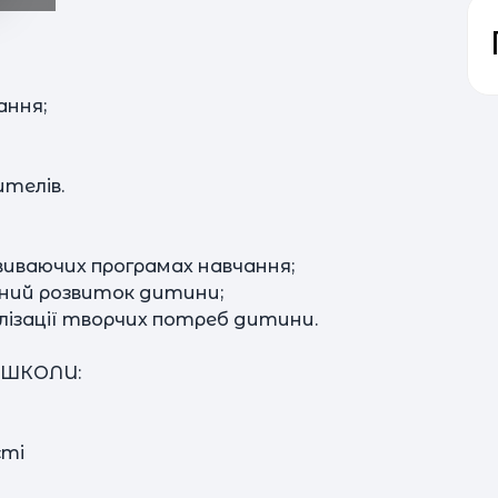
ання;
ителів.
иваючих програмах навчання;
ьний розвиток дитини;
Па
лізації творчих потреб дитини.
в 
 ШКОЛИ:
пре
сті