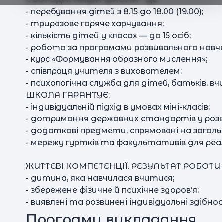
- перебування дітей з 8.15 до 18.00 (19.00);
- триразове гаряче харчування;
- кількість дітей у класах — до 15 осіб;
- робота за програмами розвивального навч
- курс «Формування образного мислення»;
- співпраця учителя з вихователем;
- психологічна служба для дітей, батьків, вч
ШКОЛА ГАРАНТУЄ:
- індивідуальній підхід в умовах міні-класів;
- дотримання державних стандартів у розв
- додаткові предмети, спрямовані на загал
- мережу гуртків та факультативів для реа
ЖИТТЄВІ КОМПЕТЕНЦІЇ. РЕЗУЛЬТАТ РОБОТИ
- дитина, яка навчилася вчитися;
- збережене фізичне й психічне здоров’я;
- виявлені та розвинені індивідуальні здібно
Програми викладання