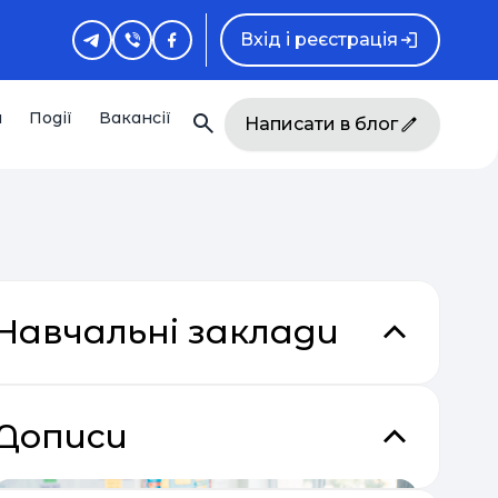
Вхід і реєстрація
и
Події
Вакансії
Написати в блог
Навчальні заклади
кладки
Дописи