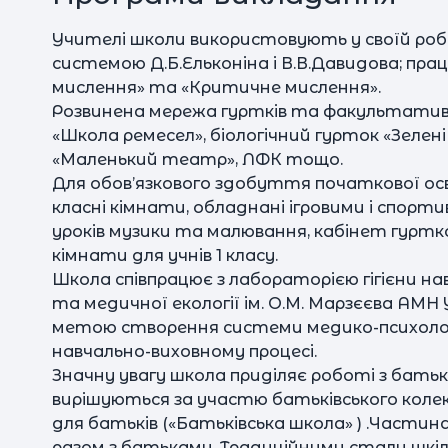
Учителі школи використовують у своїй роб
системою Д.Б.Ельконіна і В.В.Давидова; пр
мислення» та «Критичне мислення».
Розвинена мережа гуртків та факультативів
«Школа ремесел», біологічний гурток «Зелен
«Маленький театр», ЛФК тощо.
Для обов’язкового здобуття початкової освіт
класні кімнати, обладнані ігровими і спор
уроків музики та малювання, кабінет гуртко
кімнати для учнів 1 класу.
Школа співпрацює з лабораторією гігієни на
та медичної екології ім. О.М. Марзєєва АМН 
метою створення системи медико-психологічн
навчально-виховному процесі.
Значну увагу школа приділяє роботі з бать
вирішуються за участю батьківського колек
для батьків («Батьківська школа» ) .Частин
разом з батьками. Традиційними стали шкіль