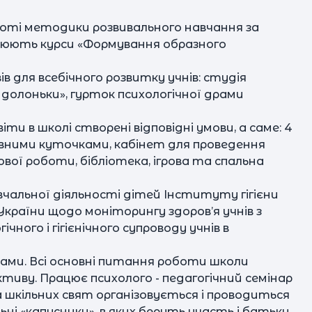
оті методики розвивального навчання за
ацюють курси «Формування образного
 для всебічного розвитку учнів: студія
і долоньки», гурток психологічної драми
Ва
Ma
и в школі створені відповідні умови, а саме: 4
о
тивними куточками, кабінет для проведення
вої роботи, бібліотека, ігрова та спальна
к
вчальної діяльності дітей Інституту гігієни
України щодо моніторингу здоров’я учнів з
ого і гігієнічного супроводу учнів в
ками. Всі основні питання роботи школи
Бр
тиву. Працює психолого - педагогічний семінар
а шкільних свят організовується і проводиться
ні «капусники», в яких беруть участь і батьки,