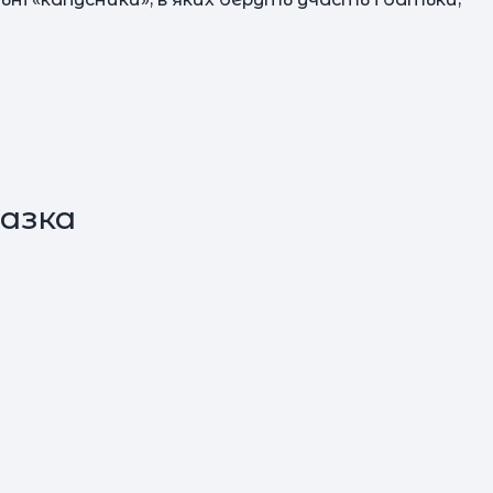
пас
д
азка