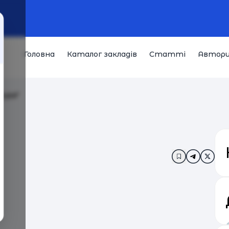
Головна
Каталог закладів
Статті
Автор
тура"
Додати в за