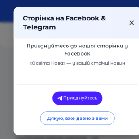
Про портал
Реклама
Контакти
Сторінка на Facebook &
Telegram
Приєднуйтесь до нашої сторінки у
Facebook
Головна
/
Навчальні заклади
/
Ліцей "Екологія і Куль
«Освіта Нова» — у вашій стрічці новин
Ліцей "Екологія і Культура"
Оцінка 0 - 0 голосів
Приєднуйтесь
Дякую, вже давно з вами
Загальний опис
СЬОГОДНІ НАША ШКОЛА - ЦЕ: