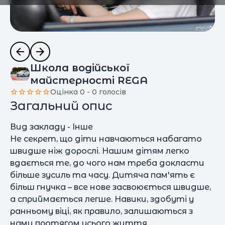
Школа водійської
майстерності REGA
Оцінка 0 - 0 голосів
Загальний опис
Вид закладу - Інше
Не секрет, що діти навчаються набагато
швидше ніж дорослі. Нашим дітям легко
вдається те, до чого нам треба докласти
більше зусиль та часу. Дитяча пам'ять є
більш гнучка – все нове засвоюється швидше,
а сприймається легше. Навики, здобуті у
ранньому віці, як правило, залишаються з
нами протягом усього життя.