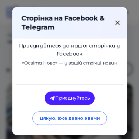
Сторінка на Facebook &
Telegram
Головна
/
Навчальні заклади
/
Школа водійської
майстерності REGA
Приєднуйтесь до нашої сторінки у
Facebook
«Освіта Нова» — у вашій стрічці новин
Приєднуйтесь
Дякую, вже давно з вами