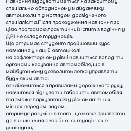
Навчання відбуватиметься на закритому,
спеціально обладнаному майданчику
автошколи під наглядом досвідченого
спеціаліста.Після проходження навчання за
цією програмою,практичний іспит з водіння у
ДАЇ не складе труднощів.
Що отримає студент пройшовши курс
навчання у нашій автошколі:
на рефлекторному рівні навчиться володіти
органами керування автомобіля, що в
майбутньому дозволить легко управляти
будь-яким авто;
ознайомиться з правилами дорожнього руху;
навчиться відчувати габарити автомобіля
та зможе паркуватися у різноманітних
місцях: передом, задом;
отримує розуміння того, що може призвести
до виникнення аварійної ситуації і як їх
уникнути;