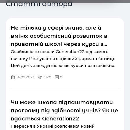
Статті автора
Не тільки у сфері знань, але й
вмінь: особистісний розвиток в
приватній школі через курси з
м’яких навичок
Особливістю школи Generation22 від самого
початку її існування є цікавий формат п’ятниць.
Цей день завжди включає курси поза шкільною
програмою для розвитку soft skills. М'які
14.07.2023
3120
0
навички у сучасн...
Чи може школа підлаштовувати
програму під здібності учнів? Як це
вдається Generation22
1 вересня в Україні розпочався новий