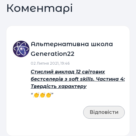
Коментарі
Альтернативна школа
Generation22
02 Липня 2021, 19:46
Стислий виклад 12 світових
бестселерів з soft skills. Частина 4:
Твердість характеру
“👏👏👏”
Відповісти