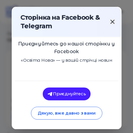
Сторінка на Facebook &
Telegram
Головна
/
Aвтори
/
Альтернативна школа
Generation22
Приєднуйтесь до нашої сторінки у
Facebook
«Освіта Нова» — у вашій стрічці новин
Приєднуйтесь
Альтернативна школа
Generation22
Дякую, вже давно з вами
Кількість статей: 7