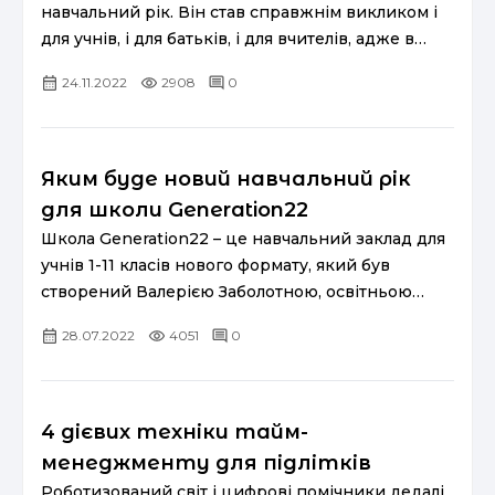
навчальний рік. Він став справжнім викликом і
для учнів, і для батьків, і для вчителів, адже в
умовах воєнного стану навчання відбувається у
24.11.2022
2908
0
зовсім нових формат...
Яким буде новий навчальний рік
для школи Generation22
Школа Generation22 – це навчальний заклад для
учнів 1-11 класів нового формату, який був
створений Валерією Заболотною, освітньою
діячкою та кандидатом філософських наук.
28.07.2022
4051
0
Валерія створювала ба...
4 дієвих техніки тайм-
менеджменту для підлітків
Роботизований світ і цифрові помічники дедалі