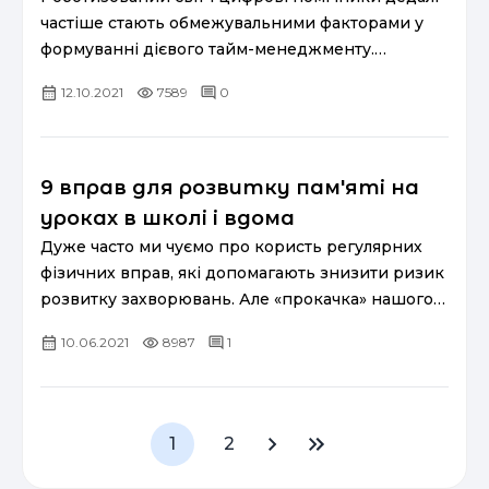
частіше стають обмежувальними факторами у
формуванні дієвого тайм-менеджменту.
Суспільство зазнає істотних змін у зв’язку з
12.10.2021
7589
0
потужною трансформац...
9 вправ для розвитку пам'яті на
уроках в школі і вдома
Дуже часто ми чуємо про користь регулярних
фізичних вправ, які допомагають знизити ризик
розвитку захворювань. Але «прокачка» нашого
мозку так само важлива. Ми зібрали вправи, які
10.06.2021
8987
1
покращують...
1
2