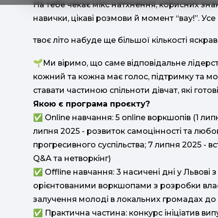
На тебе чекає мікс натхнення, корисних знан
навички, цікаві розмови й момент “вау!”. Усе
твоє літо набуде ще більшої кількості яскра
🌱Ми віримо, що саме відповідальне лідерст
кожний та кожна має голос, підтримку та мо
ставати частиною спільноти дівчат, які гото
Якою є програма проєкту?
✅ Online навчання: 5 online воркшопів (1 ли
липня 2025 - розвиток самоцінності та любов 
прогресивного суспільства; 7 липня 2025 - вс
Q&A та нетворкінг)
✅ Offline навчання: 3 насичені дні у Львові
орієнтованими воркшопами з розробки влас
залучення молоді в локальних громадах до 
✅ Практична частина: конкурс ініціатив вип