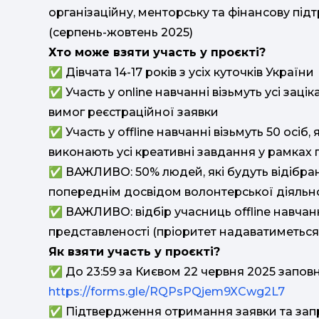
організаційну, менторську та фінансову підт
(серпень-жовтень 2025)
Хто може взяти участь у проєкті?
✅ Дівчата 14-17 років з усіх куточків України
✅ Участь у online навчанні візьмуть усі заці
вимог реєстраційної заявки
✅ Участь у offline навчанні візьмуть 50 осіб,
виконають усі креативні завдання у рамках п
✅ ВАЖЛИВО: 50% людей, які будуть відібрані 
попереднім досвідом волонтерської діяльнос
✅ ВАЖЛИВО: відбір учасниць offline навчан
представленості (пріоритет надаватиметься 
Як взяти участь у проєкті?
✅ До 23:59 за Києвом 22 червня 2025 запов
https://forms.gle/RQPsPQjem9XCwg2L7
✅ Підтвердження отримання заявки та запро