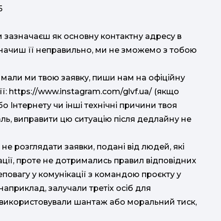
5
и зазначаєш як основну контактну адресу в
азначиш її неправильно, ми не зможемо з тобою
мали ми твою заявку, пиши нам на офіційну
ї: https://www.instagram.com/glvf.ua/ (якщо
 Інтернету чи інші технічні причини твоя
аль, виправити цю ситуацію після дедлайну не
не розглядати заявки, подані від людей, які
ації, проте не дотримались правил відповідних
неповагу у комунікації з командою проєкту у
(наприклад, залучали третіх осіб для
, використовували шантаж або моральний тиск,