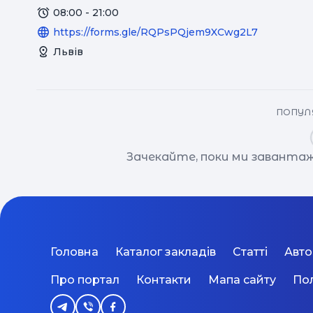
08:00 - 21:00
https://forms.gle/RQPsPQjem9XCwg2L7
Львів
ПОПУЛЯ
Зачекайте, поки ми завантаж
Головна
Каталог закладів
Статті
Авт
Про портал
Контакти
Мапа сайту
Пол