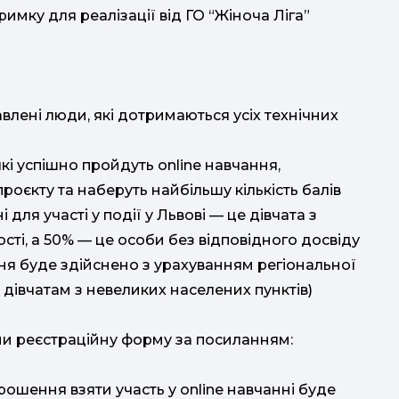
римку для реалізації від ГО “Жіноча Ліга”
кавлені люди, які дотримаються усіх технічних
 які успішно пройдуть online навчання,
роєкту та наберуть найбільшу кількість балів
(
для участі у події у Львові — це дівчата з
ті, а 50% — це особи без відповідного досвіду
2
ня буде здійснено з урахуванням регіональної
дівчатам з невеликих населених пунктів)
мис
ни реєстраційну форму за посиланням:
про
шення взяти участь у online навчанні буде