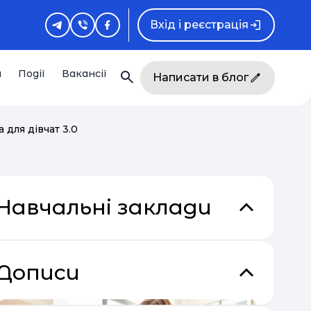
Вхід і реєстрація
и
Події
Вакансії
Написати в блог
 для дівчат 3.0
Навчальні заклади
Дописи