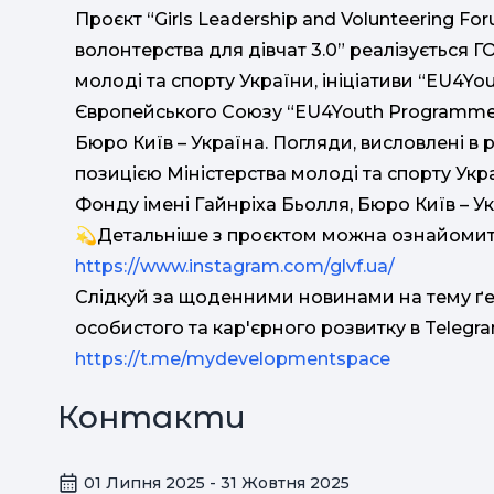
Проєкт “Girls Leadership and Volunteering Fo
волонтерства для дівчат 3.0” реалізується Г
молоді та спорту України, ініціативи “EU4Y
Європейського Союзу “EU4Youth Programme
Бюро Київ – Україна. Погляди, висловлені в 
позицією Міністерства молоді та спорту Укра
Фонду імені Гайнріха Бьолля, Бюро Київ – У
💫Детальніше з проєктом можна ознайомитис
https://www.instagram.com/glvf.ua/
Слідкуй за щоденними новинами на тему ґен
особистого та кар'єрного розвитку в Telegra
https://t.me/mydevelopmentspace
Контакти
01 Липня 2025 - 31 Жовтня 2025