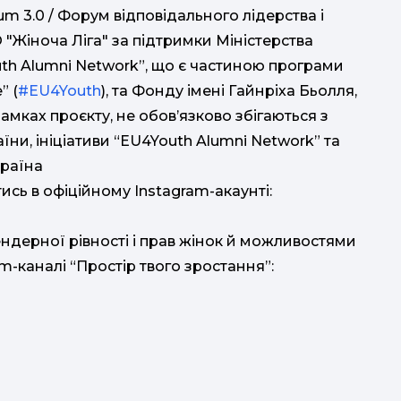
rum 3.0 / Форум відповідального лідерства і
О "Жіноча Ліга" за підтримки Міністерства
outh Alumni Network”, що є частиною програми
” (
#EU4Youth
), та Фонду імені Гайнріха Бьолля,
рамках проєкту, не обов’язково збігаються з
їни, ініціативи “EU4Youth Alumni Network” та
країна
ь в офіційному Instagram-акаунті:
дерної рівності і прав жінок й можливостями
m-каналі “Простір твого зростання”: