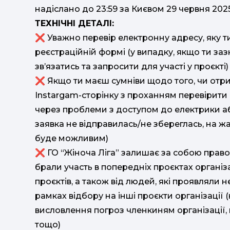
надіслано до 23:59 за Києвом 29 червня 202
ТЕХНІЧНІ ДЕТАЛІ:
❌ Уважно перевір електронну адресу, яку т
реєстраційній формі (у випадку, якщо ти з
зв’язатись та запросити для участі у проєкті)
❌ Якщо ти маєш сумніви щодо того, чи отри
Instargam-сторінку з проханням перевірити ї
через проблеми з доступом до електрики або
заявка не відправилась/не збереглась, на ж
буде можливим)
❌ ГО “Жіноча Ліга” залишає за собою право 
брали участь в попередніх проєктах організ
проєктів, а також від людей, які проявляли 
рамках відбору на інші проєкти організації 
висловлення погроз членкиням організації
тощо)