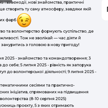
ь і взаємодії, нові знайомства, практичні
 це створить ту саму атмосферу, завдяки якій
вих фарб
во та волонтерство формують суспільство, де
жливості. Тож не зволікай — час діяти й
ві зануритись з головою в нову пригоду!
пня 2025 - знайомство та командотворення; 3
до себе; 5 липня 2025 - рівність як запорука
туп до волонтерської діяльності; 9 липня 2025 -
 з тематичними сесіями та практично-
них ініціатив, спрямованих на підвищення
волонтерства (8-10 серпня 2025)
ускниць проєкту, 5 з яких отримають