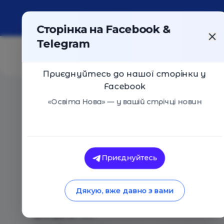
Про портал
Реклама
Контакти
Сторінка на Facebook &
Telegram
Приєднуйтесь до нашої сторінки у
Facebook
Головна
/
Події
/
Girls Leadership and Volunteering 
«Освіта Нова» — у вашій стрічці новин
Girls Leadership and Volunteering 
лідерства та волонтерства для д
Приєднуйтесь
Львів
01 Липня 2025
4436
🔥Ти готова до однієї із головних події літа
Дякую, вже давно з вами
Leadership and Volunteering Forum 3.0 / Фор
для дівчат 3.0?