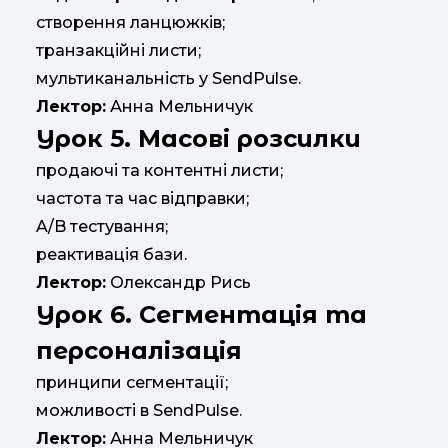
створення ланцюжків;
транзакційні листи;
мультиканальність у SendPulse.
Лектор:
Анна Мельничук
Урок 5. Масові розсилки
продаючі та контентні листи;
частота та час відправки;
A/B тестування;
реактивація бази.
Лектор:
Олександр Рись
Урок 6. Сегментація та
персоналізація
принципи сегментації;
можливості в SendPulse.
Лектор:
Анна Мельничук