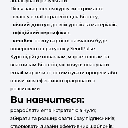
аналізувати результати.
Після завершення курсу ви отримаєте:
• власну email-стратегію для бізнесу;
•
вічний доступ
до всіх уроків та матеріалів;
•
офіційний сертифікат
;
•
кешбек
: повну вартість навчання буде
повернено на рахунок у SendPulse.
Курс підійде новачкам, маркетологам та
власникам бізнесів, які хочуть опанувати
email-маркетинг, оптимізувати процеси або
навчитися ефективно працювати з
розсилками.
Ви навчитеся:
розробляти email-стратегію з нуля;
збирати та розширювати базу підписників;
створювати дизайн ефективних шаблонів;