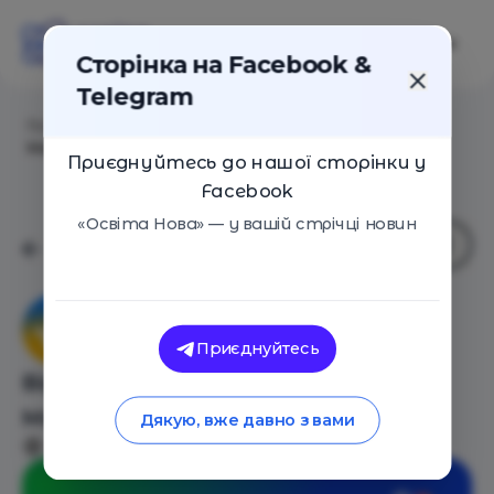
Сторінка на Facebook &
Telegram
Головна
/
Події
/
Відеокурс від SendPulse “Email
Маркетинг”
Приєднуйтесь до нашої сторінки у
Facebook
«Освіта Нова» — у вашій стрічці новин
Академія SendPulse
Приєднуйтесь
Відеокурс від SendPulse “Email
Маркетинг”
Дякую, вже давно з вами
Онлайн
04 Травня 2026
4286