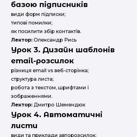
базою підписників
види форм підписки;
типові помилки;
як посилити збір контактів.
Лектор:
Олександр Рись
Урок 3. Дизайн шаблонів
email-розсилок
різниця email vs веб-сторінка;
структура листа;
робота з текстом, шрифтами і
зображеннями.
Лектор:
Дмитро Шемендюк
Урок 4. Автоматичні
листи
види та приклади авторозсилок;