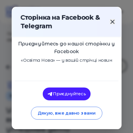
Сторінка на Facebook &
Telegram
Головна
/
Статті
/
У каких родителей вырастают
счастливые и успешные дети
Приєднуйтесь до нашої сторінки у
Facebook
«Освіта Нова» — у вашій стрічці новин
Освіта Нова
Приєднуйтесь
Як це працює
Поради
Сім'я
У каких родителей
Дякую, вже давно з вами
вырастают счастливые и
успешные дети