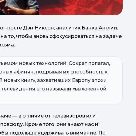
г-посте Дэн Никсон, аналитик Банка Англии,
 на то, чтобы вновь сфокусироваться на задаче
исьма.
емом новых технологий. Сократ полагал,
юных афинян, подрывая их способность к
 новых книг», захвативших Европу эпохи
я телевидения его называли «выжженной
иначе — в отличие от телевизоров или
овсюду. Кроме того, они знают нас и
обы подольше удерживать внимание. По