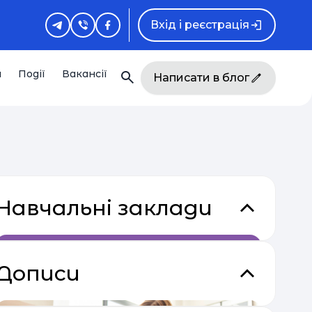
Вхід і реєстрація
и
Події
Вакансії
Написати в блог
Навчальні заклади
Дописи