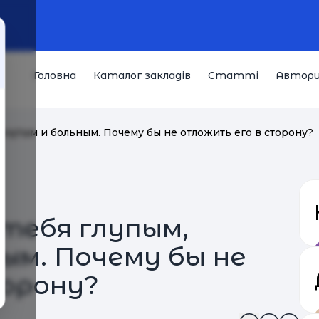
Головна
Каталог закладів
Статті
Автор
кнутым и больным. Почему бы не отложить его в сторону?
тебя глупым,
ым. Почему бы не
орону?