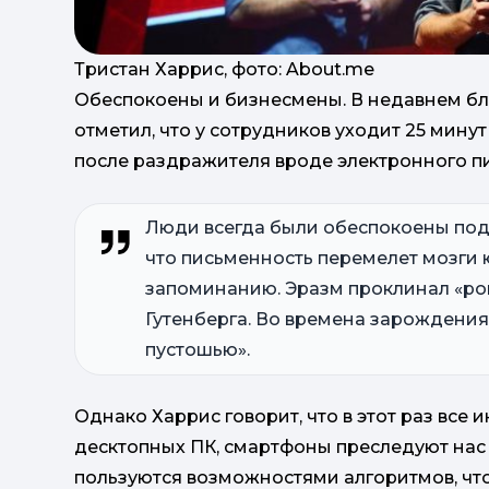
Тристан Харрис, фото: About.me
Обеспокоены и бизнесмены. В недавнем бло
отметил, что у сотрудников уходит 25 минут
после раздражителя вроде электронного п
Люди всегда были обеспокоены подъ
что письменность перемелет мозги 
запоминанию. Эразм проклинал «рой
Гутенберга. Во времена зарождени
пустошью».
Однако Харрис говорит, что в этот раз все 
десктопных ПК, смартфоны преследуют нас п
пользуются возможностями алгоритмов, чт