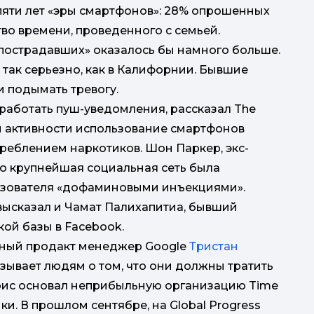
пяти лет «эры смартфонов»: 28% опрошенных
во времени, проведенного с семьей.
 «пострадавших» оказалось бы намного больше.
так серьезно, как в Калифорнии. Бывшие
и подымать тревогу.
работать пуш-уведомления, рассказал The
ой активности использование смартфонов
реблением наркотиков. Шон Паркер, экс-
что крупнейшая социальная сеть была
льзователя «дофаминовыми инъекциями».
ысказал и Чамат Палихапитиа, бывший
кой базы в Facebook.
дный продакт менеджер Google
Тристан
азывает людям о том, что они должны тратить
рис основал неприбыльную организацию Time
ки. В прошлом сентябре, на Global Progress