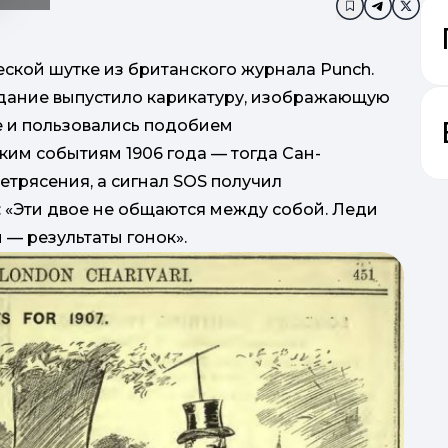
Додати в за
ской шутке из британского журнала Punch.
здание выпустило карикатуру, изображающую
ке и пользовались подобием
ким событиям 1906 года — тогда Сан-
трясения, а сигнал SOS получил
 «Эти двое не общаются между собой. Леди
 — результаты гонок».
онла