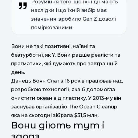
Розуміння того, що їхні дії мають
наслідки і що їхній вибір має
значення, зробило Gen Z доволі
поміркованими
Вони не такі позитивні, наївні та
безтурботні, як Y. Вони радше реалісти та
прагматики, які думають про завтрашній
день.
Данець Боян Слат з 16 років працював над
розробкою технології, яка б допомогла
очистити океан від пластику. У 2013-му він
заснував організацію The Ocean Cleanup,
яка на сьогодні зібрала $31,5 млн.
Вони діють тут і
зараз