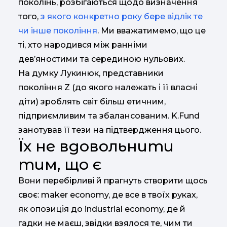
поколінь, розбігаються щодо визначення
того,
з якого конкретно року бере відлік те
чи інше покоління
. Ми вважатимемо, що це
ті, хто народився між ранніми
дев’яностими та серединою нульових.
На думку Лукинюк, представники
покоління Z (до якого належать і її власні
діти) зроблять світ більш етичним,
підприємливим та збалансованим. K.Fund
занотував її тези на підтвердження цього.
Їх не вдовольнити
тим, що є
Вони перебірливі й прагнуть створити щось
своє: maker economy, де все в твоїх руках,
як опозиція до industrial economy, де й
гадки не маєш, звідки взялося те, чим ти