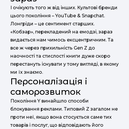
І очікують того ж від інших. Культові бренди
цього покоління – YouTube & Snapchat.
Лонгріди – це сентимент старших.
«Кобзар», перекладений на емодзі, зараз
видається нам чимось ексцентричним. Та
все ж через прихильність Gen Z до
наочності та стислості книги дуже скоро
перестануть існувати у тому вигляді, в якому
ми їх знаємо.
Персоналізація і
саморозвиток
Покоління Y винайшло способи
блокування реклами. Типовий Z загалом не
проти неї, якщо вона стосується саме тих
товарів і послуг, що відповідають його