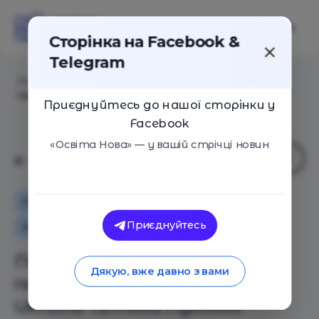
Сторінка на Facebook &
Telegram
Головна
/
Статті
/
Покоління Z в 5 тезах: лекція
гендиректора Red Bull Ukraine Тетяни Лукінюк
Приєднуйтесь до нашої сторінки у
Facebook
«Освіта Нова» — у вашій стрічці новин
Особистий досвід
Як це працює
Приєднуйтесь
Оглядові статті
Покоління Z в 5 тезах: лекція
Дякую, вже давно з вами
гендиректора Red Bull
Ukraine Тетяни Лукінюк