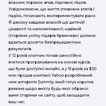
власних поразок: впав, піднявся, пішов.
Усвідомлюючи, що життя сповнене злетів і
падінь, починають експериментувати рано.
Й декому завдяки власній ще дитячій
цікавості та наполегливості, навіяній
історіями успіху лідерів Кремнієвої долини,
вдається досягти безпрецедентних
результатів.
У 12 років хлопчик почав самостійно
вчитися програмування на основі курсів,
що були доступні онлайн, а у 15 років за $30
млн продав компанії Yahoo розроблений
ним алгоритм Summly, який готує коротке
резюме щодо вмісту будь-якої обраної
вами сторінки чи сайту, щоб заощадити
ваш час.