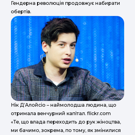
Гендерна революція продовжує набирати
обертів.
Нік Д’Алойсіо – наймолодша людина, що
отримала венчурний капітал. flickr.com
«Те, що влада переходить до рук жіноцтва,
ми бачимо, зокрема, по тому, як змінилися