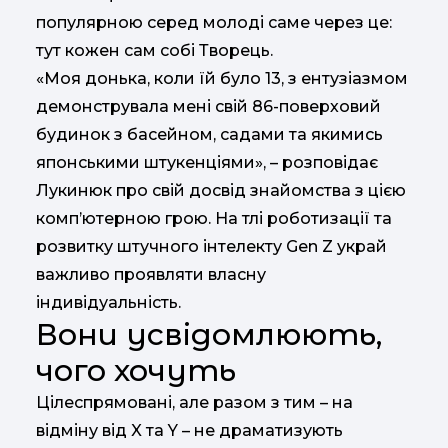
популярною серед молоді саме через це:
тут кожен сам собі Творець.
«Моя донька, коли їй було 13, з ентузіазмом
демонструвала мені свій 86-поверховий
будинок з басейном, садами та якимись
японськими штукенціями», – розповідає
Лукинюк про свій досвід знайомства з цією
комп’ютерною грою. На тлі роботизації та
розвитку штучного інтелекту Gen Z украй
важливо проявляти власну
індивідуальність.
Вони усвідомлюють,
чого хочуть
Цілеспрямовані, але разом з тим – на
відміну від X та Y – не драматизують