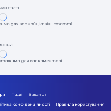
РНІ СТАТТІ
имо для вас найцікавіші статті
ЕНТАРІ
антажимо для вас коментарі
ори
Події
Вакансії
ітика конфіденційності
Правила користування