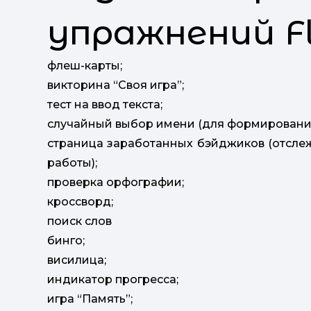
упражнений Fl
флеш-карты;
викторина “Своя игра”;
тест на ввод текста;
случайный выбор имени (для формирования
страница заработанных бэйджиков (отсле
работы);
проверка орфографии;
кроссворд;
поиск слов
бинго;
висилица;
индикатор прогресса;
игра “Память”;