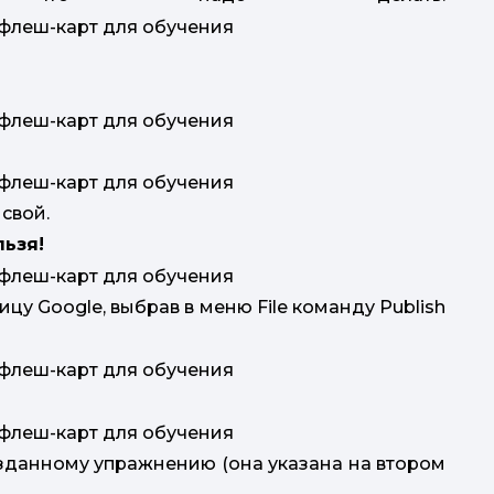
л
з
свой.
льзя!
цу Google, выбрав в меню File команду Publish
озданному упражнению (она указана на втором