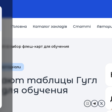
Головна
Каталог закладів
Статті
Автор
Гугл в набор флеш-карт для обучения
 матеріали
ащают таблицы Гугл
 для обучения
Додати в за