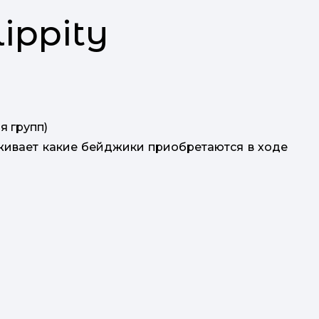
ippity
 групп)
живает какие бейджики приобретаются в ходе
ек