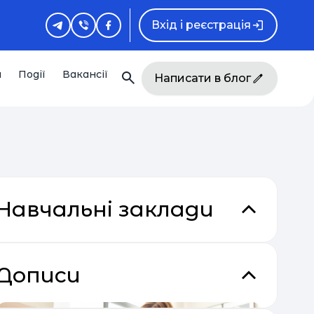
Вхід і реєстрація
и
Події
Вакансії
Написати в блог
Навчальні заклади
Дописи
кладки