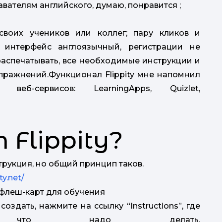
вателям английского, думаю, понравится ;
своих учеников или коллег; пару кликов и
анг
м
, интерфейс англоязычный, регистрации не
аспечатывать, все необходимые инструкции и
пражнений.Функционал Flippity мне напомнил
веб-сервисов: LearningApps, Quizlet,
п
Flippity?
а
рукция, но общий принцип таков.
ty.net/
оздать, нажмите на ссылку “Instructions”, где
но что надо делать.