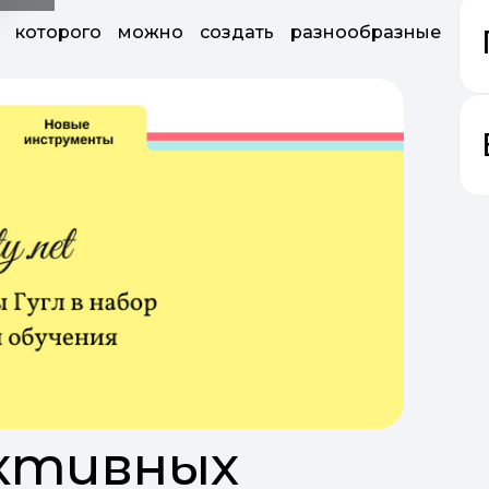
щи которого можно создать разнообразные
д
ктивных