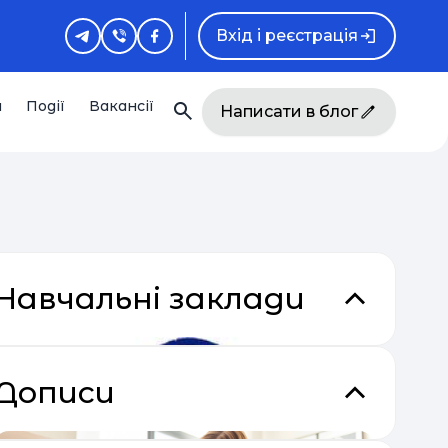
Вхід і реєстрація
и
Події
Вакансії
Написати в блог
Навчальні заклади
Дописи
кладки