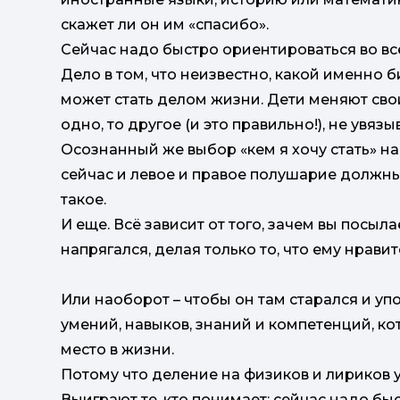
скажет ли он им «спасибо».
Сейчас надо быстро ориентироваться во в
Дело в том, что неизвестно, какой именно 
может стать делом жизни. Дети меняют свои
одно, то другое (и это правильно!), не увя
Осознанный же выбор «кем я хочу стать» начи
сейчас и левое и правое полушарие должн
такое.
И еще. Всё зависит от того, зачем вы посыла
напрягался, делая только то, что ему нравит
Или наоборот – чтобы он там старался и у
умений, навыков, знаний и компетенций, ко
место в жизни.
Потому что деление на физиков и лириков 
Выиграют те, кто понимает: сейчас надо бы