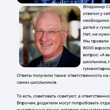
Владимир Сп
ответил у се
необходимо 
детей к гум
Нет, не нужн
Мы провели 
8000 взросл
вопрос: «А в
школьника, 
гуманитарны
Ответы получили такие: ответственность на
самих школьников.
То есть, советовать советуют, а ответственно
Впрочем, родители могут попробовать отдат
иностранные языки, историю или математику