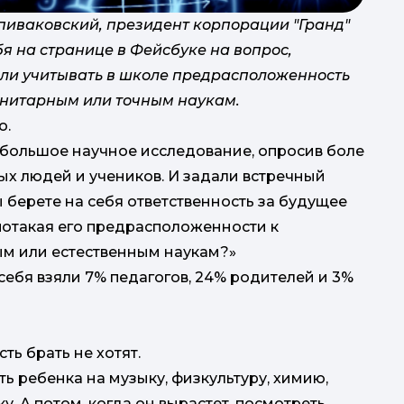
иваковский, президент корпорации "Гранд"
бя на странице в Фейсбуке на вопрос,
ли учитывать в школе предрасположенность
анитарным или точным наукам.
онлай
о.
большое научное исследование, опросив боле
року. Ї
ых людей и учеников. И задали встречный
ы берете на себя ответственность за будущее
#G
потакая его предрасположенности к
м или естественным наукам?»
 себя взяли 7% педагогов, 24% родителей и 3%
сть брать не хотят.
ь ребенка на музыку, физкультуру, химию,
. А потом, когда он вырастет, посмотреть,