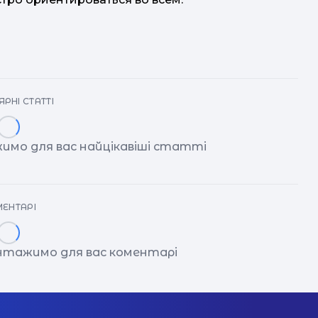
РНІ СТАТТІ
имо для вас найцікавіші статті
ЕНТАРІ
антажимо для вас коментарі