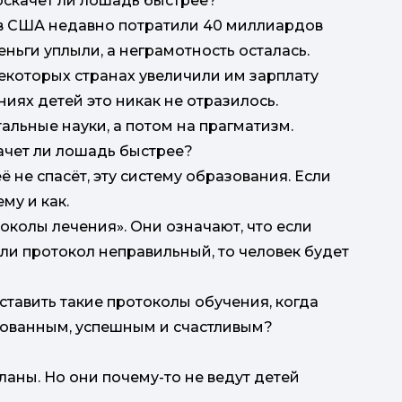
поскачет ли лошадь быстрее?
т, в США недавно потратили 40 миллиардов
ньги уплыли, а неграмотность осталась.
некоторых странах увеличили им зарплату
ниях детей это никак не отразилось.
альные науки, а потом на прагматизм.
качет ли лошадь быстрее?
ё не спасёт, эту систему образования. Если
му и как.
околы лечения». Они означают, что если
сли протокол неправильный, то человек будет
ставить такие протоколы обучения, когда
зованным, успешным и счастливым?
планы. Но они почему-то не ведут детей