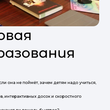
овая
разования
сли она не поймёт, зачем детям надо учиться,
і
в, интерактивных досок и скоростного