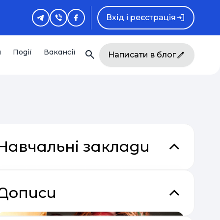
Вхід і реєстрація
и
Події
Вакансії
Написати в блог
Навчальні заклади
Дописи