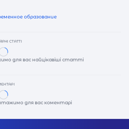
ременное образование
РНІ СТАТТІ
имо для вас найцікавіші статті
ЕНТАРІ
антажимо для вас коментарі