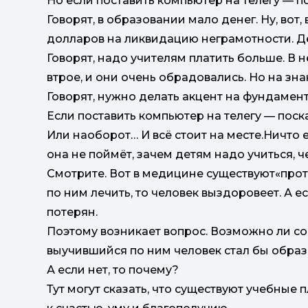
Но если поставить компьютер на телегу — 
Говорят, в образовании мало денег. Ну, во
долларов на ликвидацию неграмотности. Де
Говорят, надо учителям платить больше. В 
втрое, и они очень обрадовались. Но на зна
Говорят, нужно делать акцент на фундамент
Если поставить компьютер на телегу — пос
Или наоборот… И всё стоит на месте.Ничто е
она не поймёт, зачем детям надо учиться, че
Смотрите. Вот в медицине существуют«прот
по ним лечить, то человек выздоровеет. А е
потерян.
Поэтому возникает вопрос. Возможно ли со
выучившийся по ним человек стал бы обра
А если нет, то почему?
Тут могут сказать, что существуют учебные 