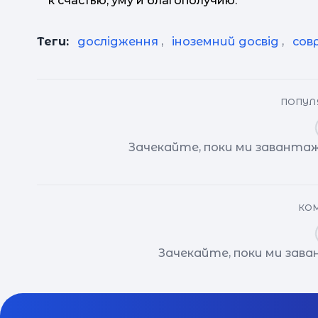
к счастью, уму и благополучию.
Теги:
дослідження
,
іноземний досвід
,
сов
ПОПУЛЯ
Зачекайте, поки ми завантаж
КОМ
Зачекайте, поки ми зав