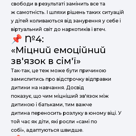
свободи в результаті замінить все та
ж самотність. І шляхи рішень таких ситуацій
у дітей коливаються від занурення у себе і
віртуальний світ до наркотиків і втеч.
📌 №4:
«Міцний емоційний
зв'язок в сім'ї»
Так-так, це теж може бути причиною
замислитись про відстрочку відправки
дитини на навчання. Досвід
показує, що чим міцніший зв'язок між
дитиною і батьками, тим важче
дитина переносить розлуку в юному віці. У
той час як діти, які росли «самі по
собі», адаптуються швидше.