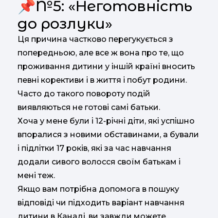
📌№5: «Неготовність
до розлуки»
Ця причина частково перегукується з
попередньою, але все ж вона про те, що
проживання дитини у іншій країні вносить
певні корективи і в життя і побут родини.
Часто до такого повороту подій
виявляються не готові самі батьки.
Хоча у мене були і 12-річні діти, які успішно
впоралися з новими обставинами, а бували
і підлітки 17 років, які за час навчання
додали сивого волосся своїм батькам і
мені теж.
Якщо вам потрібна допомога в пошуку
відповіді чи підходить варіант навчання
дитини в Канаді, ви завжди можете