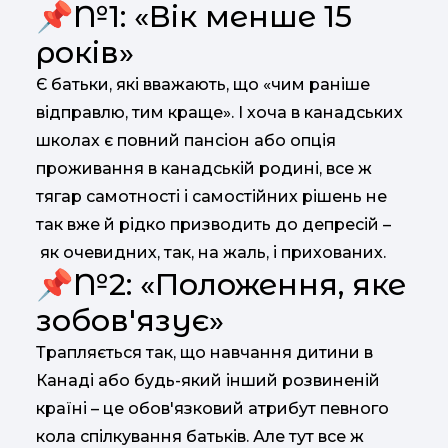
📌№1: «Вік менше 15
років»
Є батьки, які вважають, що «чим раніше
відправлю, тим краще». І хоча в канадських
школах є повний пансіон або опція
проживання в канадській родині, все ж
тягар самотності і самостійних рішень не
так вже й рідко призводить до депресій –
як очевидних, так, на жаль, і прихованих.
📌№2: «Положення, яке
зобов'язує»
Трапляється так, що навчання дитини в
Канаді або будь-який інший розвиненій
країні – це обов'язковий атрибут певного
кола спілкування батьків. Але тут все ж