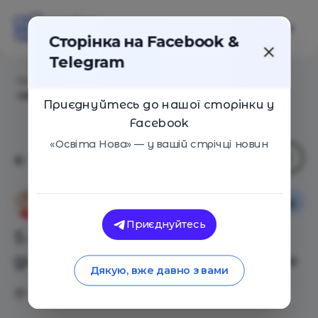
Сторінка на Facebook &
Telegram
Головна
/
Статті
/
5 причин не відправляти дитину
навчатися за кордон
Приєднуйтесь до нашої сторінки у
Facebook
«Освіта Нова» — у вашій стрічці новин
Особистий досвід
Marina Garvey
Приєднуйтесь
5 причин не відправляти
дитину навчатися за кордон
Дякую, вже давно з вами
04.11.2019
4215
0