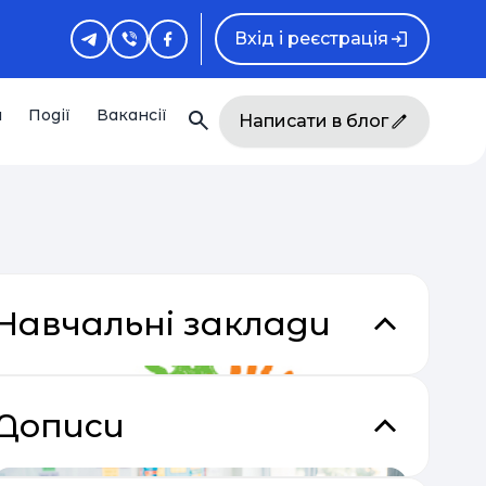
Вхід і реєстрація
и
Події
Вакансії
Написати в блог
Навчальні заклади
Дописи
кладки