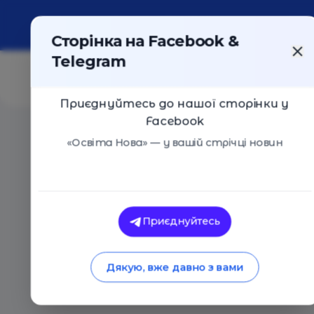
Про портал
Реклама
Контакти
Сторінка на Facebook &
Telegram
Приєднуйтесь до нашої сторінки у
Facebook
Головна
/
Статті
/
Як фінансуватиметься інклюзивне
«Освіта Нова» — у вашій стрічці новин
Інтерв'ю
Особи
Освіта Нова
Як фінансуватимет
Приєднуйтесь
навчання в 2020 ро
Дякую, вже давно з вами
23.12.2019
4493
0