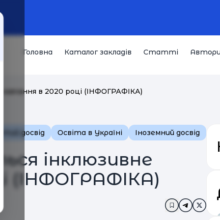
Головна
Каталог закладів
Статті
Автор
 навчання в 2020 році (ІНФОГРАФІКА)
стий досвід
Освіта в Україні
Іноземний досвід
ься інклюзивне
ці (ІНФОГРАФІКА)
Додати в за