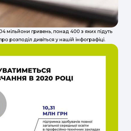
ї
504 мільйони гривень, понад 400 з яких підуть
про розподіл дивіться у нашій інфографіці.
д