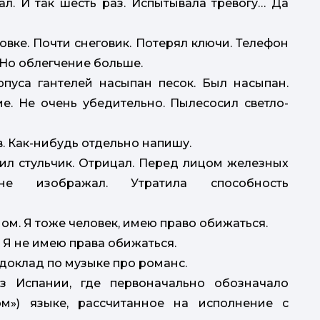
л. И так шесть раз. Испытывала тревогу… Да
овке. Почти снеговик. Потерял ключи. Телефон
 Но облегчение больше.
орпуса гантелей насыпан песок. Был насыпан.
. Не очень убедительно. Пылесосил светло-
в. Как-нибудь отдельно напишу.
авил стульчик. Отрицал. Перед лицом железных
 не изображал. Утратила способность
ном. Я тоже человек, имею право обижаться.
 Я не имею права обижаться.
 доклад по музыке про романс.
з Испании, где первоначально обозначало
ом») языке, рассчитанное на исполнение с