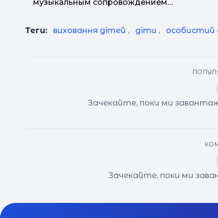
музыкальным сопровождением…
Теги:
виховання дітей
,
діти
,
особистий 
ПОПУЛЯ
Зачекайте, поки ми завантаж
КОМ
Зачекайте, поки ми зав