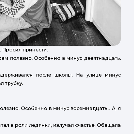
д
. Просил принести.
трам полезно. Особенно в минус девятнадцать.
 задерживался после школы. На улице минус
л трубку.
полезно. Особенно в минус восемнадцать... А, я
упал в роли ледянки, излучал счастье. Обещала