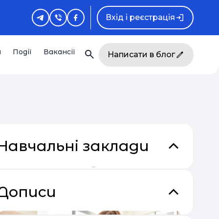
Вхід і реєстрація
и
Події
Вакансії
Написати в блог
Навчальні заклади
Дописи
кладки