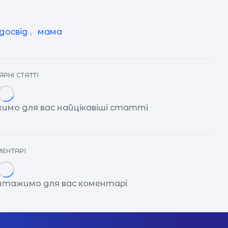
досвід
,
мама
РНІ СТАТТІ
имо для вас найцікавіші статті
ЕНТАРІ
антажимо для вас коментарі