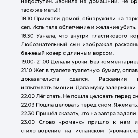
недоступен. Звонила на домашний. Не бра
твою же мать!!!
18.10 Приехали домой, обнаружили на парк
сел. Испытала облегчение и желание убить.
18.30 Узнала, что внутри пластикового к
Любознательный сын изображал раскаяние
бежевый ковер с длинным ворсом.
19.00- 21.00 Делали уроки. Без комментарие
21.10 Жёг в туалете туалетную бумагу, опл
доказательств сдался. Раскаяния
испытывать эмоции. Дала мужу валерьянки.
22.00 Лёг спать. Не пошла целовать перед с
22.03 Пошла целовать перед сном. Яжемать.
22.30 Пришёл сказать, что на завтра задали
23.00 Слово «романс» пришло к нам и
стихотворение на испанском («романск