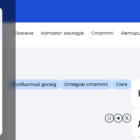
Головна
Каталог закладів
Статті
Автор
Особистий досвід
Оглядові статті
Сім'я
Додати в за