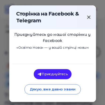
Сторінка на Facebook &
Telegram
Головна
/
Статті
/
7 цікавих завдань для підлітків на
час карантину
Приєднуйтесь до нашої сторінки у
Facebook
«Освіта Нова» — у вашій стрічці новин
Владислава Бандурко
Приєднуйтесь
Особистий досвід
Освіта в Україні
Поради
Вибір редакції
Дякую, вже давно з вами
7 цікавих завдань для
підлітків на час карантину