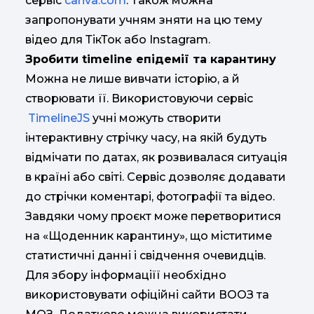
сервіс
canva.com
. Також можна
запропонувати учням зняти на цю тему
відео для ТікТок або Instagram.
Зробити timeline епідемії та карантину
Можна не лише вивчати історію, а й
створювати її. Використовуючи сервіс
TimelineJS
учні можуть створити
інтерактивну стрічку часу, на якій будуть
відмічати по датах, як розвивалася ситуація
в країні або світі. Сервіс дозволяє додавати
до стрічки коментарі, фотографії та відео.
Завдяки чому проєкт може перетворитися
на «Щоденник карантину», що міститиме
статистичні данні і свідчення очевидців.
Для збору інформаціїї необхідно
використовувати офіційні сайти ВООЗ та