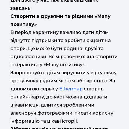
Для цього у нас теж є кілька цікавих
завдань.
Створити з друзями та рідними «Мапу
позитиву»
В період карантину важливо дати дітям
відчуття підтримки та зробити акцент на
опори. Це може бути родина, друзі та
однокласники. Всім разом можна створити
інтерактивну «Мапу позитиву».
Запропонуйте дітям вирушити у віртуальну
прогулянку рідним містом або країною. За
допомогою сервісу
Ethermap
створіть
онлайн-карту, до якої можна додавати
цікаві місця, ділитися зробленими
власноруч фотографіями, писати корисну
інформацію та цікаві історії.