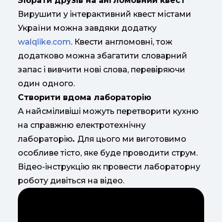
Зібрати друзів на англомовний квест
Вирушити у інтерактивний квест містами
України можна завдяки додатку
walqlike.com
. Квести англомовні, тож
додатково можна збагатити словарний
запас і вивчити нові слова, перевіряючи
один одного.
Створити вдома лабораторію
А найсміливіші можуть перетворити кухню
на справжню електротехнічну
лабораторію
.
Для цього ми виготовимо
особливе тісто, яке буде проводити струм.
Відео-інструкцію як провести лабораторну
роботу дивіться на відео.