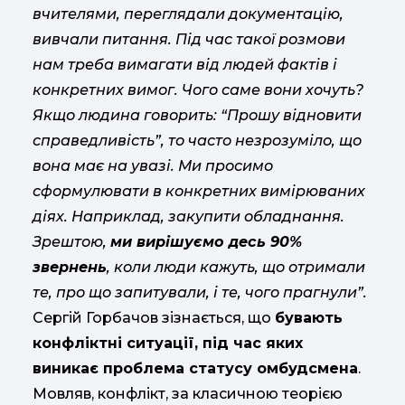
вчителями, переглядали документацію,
вивчали питання. Під час такої розмови
нам треба вимагати від людей фактів і
конкретних вимог. Чого саме вони хочуть?
Якщо людина говорить: “Прошу відновити
справедливість”, то часто незрозуміло, що
вона має на увазі. Ми просимо
сформулювати в конкретних вимірюваних
діях. Наприклад, закупити обладнання.
Зрештою,
ми вирішуємо десь 90%
звернень
, коли люди кажуть, що отримали
те, про що запитували, і те, чого прагнули”.
Сергій Горбачов зізнається, що
бувають
конфліктні ситуації, під час яких
виникає проблема статусу омбудсмена
.
Мовляв, конфлікт, за класичною теорією