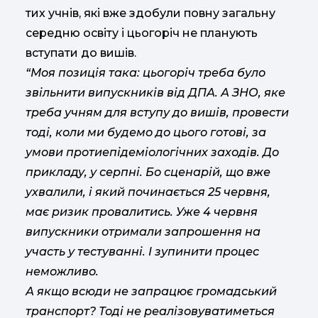
тих учнів, які вже здобули повну загальну
середню освіту і цьогоріч не планують
вступати до вишів.
“Моя позиція така: цьогоріч треба було
звільнити випускників від ДПА. А ЗНО, яке
треба учням для вступу до вишів, провести
тоді, коли ми будемо до цього готові, за
умови протиепідеміологічних заходів. До
прикладу, у серпні. Бо сценарій, що вже
ухвалили, і який починається 25 червня,
має ризик провалитись. Уже 4 червня
випускники отримали запрошення на
участь у тестуванні. І зупинити процес
неможливо.
А якщо всюди не запрацює громадський
транспорт? Тоді не реалізовуватиметься