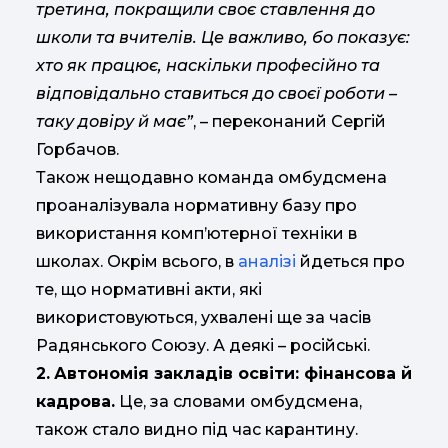
третина, покращили своє ставлення до
школи та вчителів. Це важливо, бо показує:
хто як працює, наскільки професійно та
відповідально ставиться до своєї роботи –
таку довіру й має”
, – переконаний Сергій
Горбачов.
Також нещодавно команда омбудсмена
проаналізувала нормативну базу про
використання комп’ютерної техніки в
школах. Окрім всього, в
аналізі
йдеться про
те, що нормативні акти, які
використовуються, ухвалені ще за часів
Радянського Союзу. А деякі – російські.
2.
Автономія закладів освіти: фінансова й
кадрова.
Це, за словами омбудсмена,
також стало видно під час карантину.