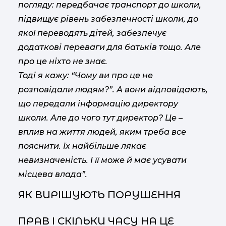
погляду: передбачає транспорт до школи,
підвищує рівень забезпечності школи, до
якої переводять дітей, забезпечує
додаткові переваги для батьків тощо. Але
про це ніхто не знає.
Тоді я кажу: “Чому ви про це не
розповідали людям?”. А вони відповідають,
що передали інформацію директору
школи. Але до чого тут директор? Це –
вплив на життя людей, яким треба все
пояснити. Їх найбільше лякає
невизначеність. І її може й має усувати
місцева влада”.
ЯК ВИРІШУЮТЬ ПОРУШЕННЯ
ПРАВ І СКІЛЬКИ ЧАСУ НА ЦЕ