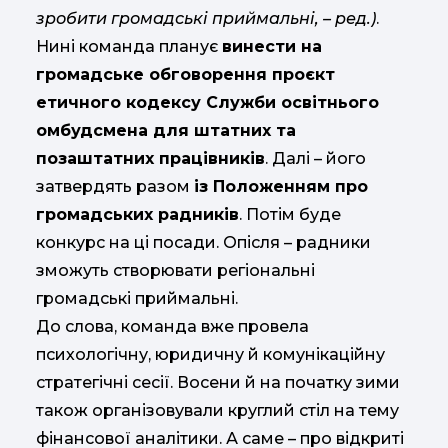
зробити громадські приймальні, – ред.)
.
Нині команда планує
винести на
громадське обговорення проєкт
етичного кодексу Служби освітнього
омбудсмена для штатних та
позаштатних працівників
. Далі – його
затвердять разом
із Положенням про
громадських радників
. Потім буде
конкурс на ці посади. Опісля – радники
зможуть створювати регіональні
громадські приймальні.
До слова, команда вже провела
психологічну, юридичну й комунікаційну
стратегічні сесії. Восени й на початку зими
також організовували круглий стіл на тему
фінансової аналітики. А саме – про відкриті