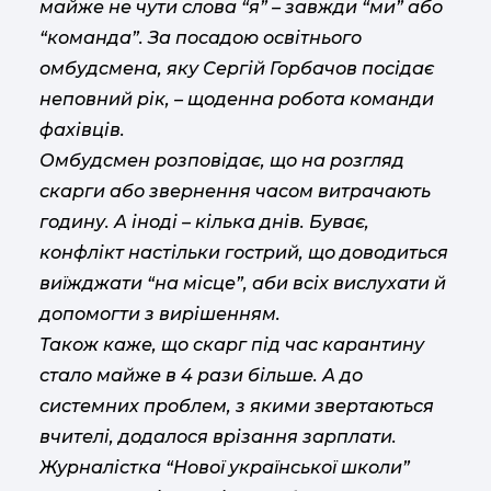
майже не чути слова “я” – завжди “ми” або
“команда”. За посадою освітнього
омбудсмена, яку Сергій Горбачов посідає
неповний рік, – щоденна робота команди
фахівців.
Омбудсмен розповідає, що на розгляд
скарги або звернення часом витрачають
годину. А іноді – кілька днів. Буває,
конфлікт настільки гострий, що доводиться
виїжджати “на місце”, аби всіх вислухати й
допомогти з вирішенням.
Також каже, що скарг під час карантину
стало майже в 4 рази більше. А до
системних проблем, з якими звертаються
вчителі, додалося врізання зарплати.
Журналістка “Нової української школи”