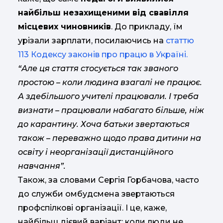
найбільш незахищеними від свавілля
місцевих чиновників
. До прикладу, їм
урізали зарплати, посилаючись на
статтю
113 Кодексу законів про працю в Україні.
“Але ця стаття стосується так званого
простою – коли людина взагалі не працює.
А здебільшого учителі працювали. І треба
визнати – працювали набагато більше, ніж
до карантину. Хоча батьки звертаються
також – переважно щодо права дитини на
освіту і неорганізації дистанційного
навчання”.
Також, за словами Сергія Горбачова, часто
до служби омбудсмена звертаються
профспілкові організації. І це, каже,
найбільш дієвий варіант: коли люди не