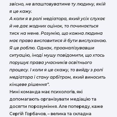
звісно, не влаштовуватиме ту людину, якій
я це кажу.
А коли я в ролі медіатора, який усіх слухає
й не дає жодних оцінок, то починається
тиск на мене. Розумію, що кожна людина
має право висловитися й бути вислуханою.
Я це роблю. Однак, проаналізувавши
ситуацію, іноді мушу повідомити, що хтось
порушує права учасників освітнього
процесу. І коли я це скажу, то вийду з ролі
медіатора і стану арбітром, який виносить
кінцеве рішення”.
Нині команда має психологів, які
допомагають організувати медіацію та
досягти порозуміння. Але попереду, каже
Сергій Горбачов, – велика та складна