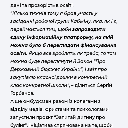
дані та прозорість в освіті.
“Кілька тижнів тому я брав участь у
засіданні робочої групи Кабміну, яка, як і я,
переймається тим, щоби
запровадити
єдину інформаційну платформу, на якій
можна було б переглядати фінансування
освіти
. Якщо все зроблять, як треба, то там
можна буде переглянути й Закон “Про
Державний бюджет України”, і звіт про
закупівлю класної дошки в конкретний
клас конкретної школи”
, – ділиться Сергій
Горбачов.
А ще омбудсмен разом із колегами з
відділу медіа, юристами та психологами
запустили проєкт “Запитай дитину про
булінг”. Ініціатива спрямована на те, щоби