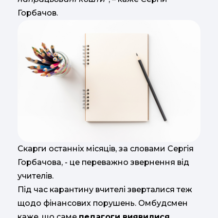
Горбачов.
Скарги останніх місяців, за словами Сергія
Горбачова, - це переважно звернення від
учителів.
Під час карантину вчителі зверталися теж
щодо фінансових порушень. Омбудсмен
каже, що саме
педагоги виявилися