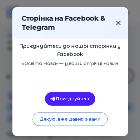
Сторінка на Facebook &
Telegram
Головна
/
Статті
/
«Дети не должны только учиться,
учиться и учиться». Правила воспитания педагога
Приєднуйтесь до нашої сторінки у
Шалвы Амонашвили
Facebook
«Освіта Нова» — у вашій стрічці новин
Освіта Нова
Приєднуйтесь
Особистий досвід
Освіта в Україні
Поради
Іноземний досвід
Дякую, вже давно з вами
«Дети не должны только