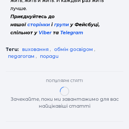
жить, жить и жить. И каждый раз жить
лучше.
Приєднуйтесь до
нашої
сторінки
і
групи
у Фейсбуці,
спільнот у
Viber
та
Telegram
Теги:
виховання
,
обмін досвідом
,
педагогам
,
поради
ПОПУЛЯРНІ СТАТТІ
Зачекайте, поки ми завантажимо для вас
найцікавіші статті