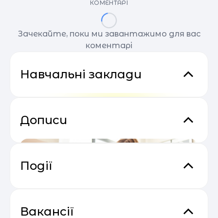
КОМЕНТАРІ
Зачекайте, поки ми завантажимо для вас
коментарі
Навчальні заклади
Дописи
Події
Email Profit: Секрети розсилок, що
04.05
продають
Вакансії