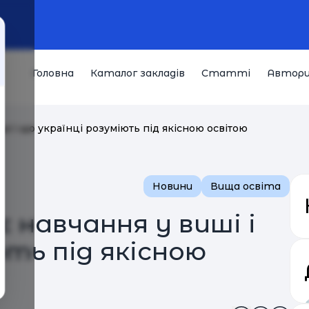
Головна
Каталог закладів
Статті
Автор
і і що українці розуміють під якісною освітою
Новини
Вища освіта
 навчання у виші і
ють під якісною