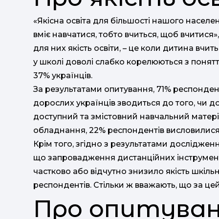
«Якісна освіта для більшості нашого населен
вміє навчатися, тобто вчиться, щоб вчитися»
для них якість освіти, – це коли дитина вчи
у школі доволі слабко корелюються з понятт
37% українців.
За результатами опитування, 71% респондент
дорослих українців зводиться до того, чи д
доступний та змістовний навчальний матері
обладнання, 22% респондентів висловилися 
Крім того, згідно з результатами досліджен
що запровадження дистанційних інструменті
частково або відчутно знизило якість шкіль
респондентів. Стільки ж вважають, що за цей
Про опитува