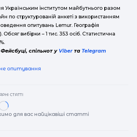
ня Українським інститутом майбутнього разом
йн по структурованій анкеті з використанням
оведення опитувань Lemur. Географія
Обсяг вибірки – 1 тис. 353 осіб. Статистична
%.
 Фейсбуці, спільнот у
Viber
та
Telegram
чне опитування
РНІ СТАТТІ
имо для вас найцікавіші статті