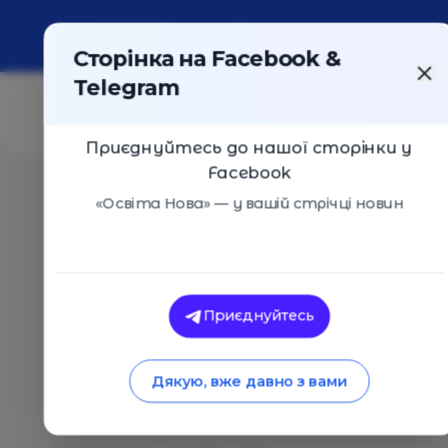
Про портал
Реклама
Контакти
Сторінка на Facebook &
Telegram
Приєднуйтесь до нашої сторінки у
Facebook
Головна
/
Статті
/
Опитування: що дає навчання у виш
«Освіта Нова» — у вашій стрічці новин
Освіта Нова
Опитування: що дає
Приєднуйтесь
що українці розумі
Дякую, вже давно з вами
освітою