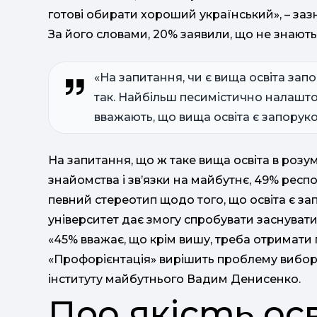
готові обирати хороший український», – за
За його словами, 20% заявили, що не знають,
«На запитання, чи є вища освіта зап
так. Найбільш песимістично налашт
вважають, що вища освіта є запоруко
На запитання, що ж таке вища освіта в розум
знайомства і зв’язки на майбутнє, 49% респо
певний стереотип щодо того, що освіта є зап
університет дає змогу спробувати заснувати
«45% вважає, що крім вишу, треба отримати 
«Профорієнтація» вирішить проблему вибору
інституту майбутнього Вадим Денисенко.
Про якість ос