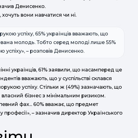
значив Денисенко.
 хочуть вони навчатися чи ні.
орукою успіху, 65% українців вважають, що
ована молодь. Тобто серед молоді лише 55%
ю успіху», – розповів Денисенко.
інні українців, 61% заявили, що насамперед це
ндентів вважають, що у суспільстві склався
орукою успіху. Стільки ж (49%) зазначають, що
 власний бізнес з мінімальним ризиком.
певний фах... 60% вважає, що предмет
 професії», – зазначив директор Українського
віти