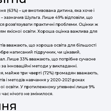
ня (63%) – це вмотивована дитина, яка хоче і
, – зазначив Шульга. Лише 49% відповіли, що
ться розв'язувати практичні проблеми. Оцінки ж
ям якісної освіти. Хороша оцінка важлива для
ів вважають, що хороша освіта для більшості
обре написаний підручник, чи цікавий,
ал. Лише 33% вважають, що потрібне сучасне
за інноваційні методи у викладанні.
ня, майже три чверті (72%) громадян вважають,
в і методів навчання у 2020-2021 роках
ної освіти. У протилежному упевнені лише 9%
 час нічого не змінилося.
ння