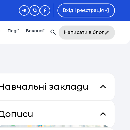
Вхід і реєстрація
и
Події
Вакансії
Написати в блог
Навчальні заклади
Дописи