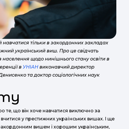
і
й навчатися тільки в закордонних закладах
ижний український виш. Про це свідчать
Т
в населення щодо нинішнього стану освіти в
еренції в
УНІАН
виконавчий директор
Денисенко та доктор соціологічних наук
ін
іту
х
ро те, що він хоче навчатися виключно за
то
б вчитися у престижних українських вишах. І ще
закордонним вишем і хорошим українським,