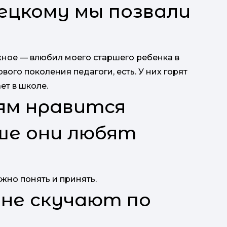
ецкому мы позвали
жное — влюбил моего старшего ребенка в
ого поколения педагоги, есть. У них горят
ет в школе.
тям нравится
ьше они любят
ажно понять и принять.
 не скучают по