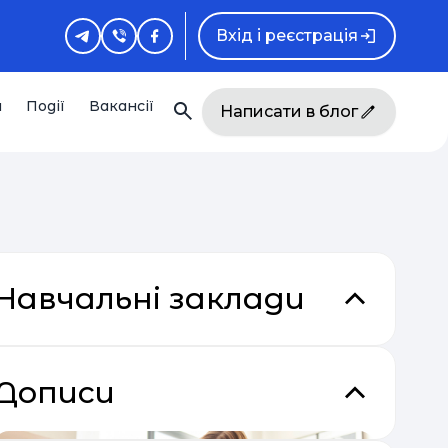
Вхід і реєстрація
и
Події
Вакансії
Написати в блог
Навчальні заклади
Дописи
кладки