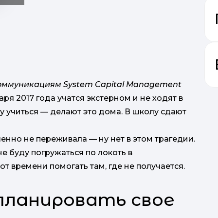
коммуникациям System Capital Management
аря 2017 года учатся экстерном и не ходят в
лу учиться — делают это дома. В школу сдают
і
енно не переживала — ну нет в этом трагедии.
не буду погружаться по локоть в
т времени помогать там, где не получается.
 планировать свое