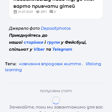
варто привчати дітей
21.07.2021
2571
0
Джерело фото
Depositphotos
Приєднуйтесь до
нашої
сторінки
і
групи
у Фейсбуці,
спільнот у
Viber
та
Telegram
Теги:
навчання впродовж життя
,
lifelong
learning
ПОПУЛЯРНІ СТАТТІ
Зачекайте, поки ми завантажимо для вас