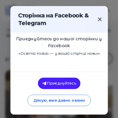
Сторінка на Facebook &
Telegram
Головна
/
Статті
/
Три поради, як інтегрувати lifelong
learning у ваше життя
Приєднуйтесь до нашої сторінки у
Facebook
«Освіта Нова» — у вашій стрічці новин
Приєднуйтесь
Дякую, вже давно з вами