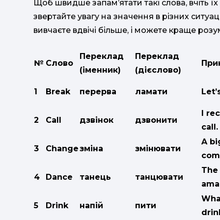
Щоб швидше запам’ятати такі слова, вчіть їх 
звертайте увагу на значення в різних ситуаці
вивчаєте вдвічі більше, і можете краще розу
Переклад
Переклад
№
Слово
При
(іменник)
(дієслово)
1
Break
перерва
ламати
Let’
I re
2
Call
дзвінок
дзвонити
call.
A bi
3
Change
зміна
змінювати
com
The
4
Dance
танець
танцювати
ama
What
5
Drink
напій
пити
drin