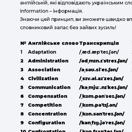
англійській, які відповідають українським сл
information – інформація.
Знаючи цей принцип, ви зможете швидко впіз
словниковий запас без зайвих зусиль!
№
Англійське слово
Транскрипція
1
Adaptation
/ˌæd.æpˈteɪ.ʃən/
2
Administration
/ədˌmɪn.ɪˈstreɪ.ʃən/
3
Association
/əˌsəʊ.siˈeɪ.ʃən/
4
Civilization
/ˌsɪv.əl.aɪˈzeɪ.ʃən/
5
Communication
/kəˌmjuː.nɪˈkeɪ.ʃən/
6
Compensation
/ˌkɒm.pənˈseɪ.ʃən/
7
Competition
/ˌkɒm.pəˈtɪʃ.ən/
8
Concentration
/ˌkɒn.sənˈtreɪ.ʃən/
9
Configuration
/kənˌfɪɡ.jəˈreɪ.ʃən/
10
Confrontation
/ˌkɒn.frʌnˈteɪ.ʃən/