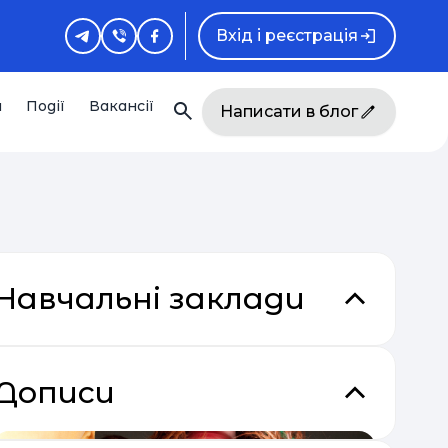
Вхід і реєстрація
и
Події
Вакансії
Написати в блог
Навчальні заклади
Дописи
кладки