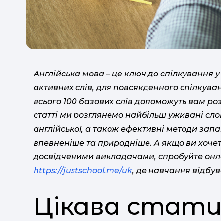
Англійська мова – це ключ до спілкування у 
активних слів, для повсякденного спілкува
всього 100 базових слів допоможуть вам роз
статті ми розглянемо найбільш уживані сло
англійської, а також ефективні методи зап
впевненіше та природніше. А якщо ви хоче
досвідченими викладачами, спробуйте онла
https://justschool.me/uk
, де навчання відбув
Цікава стати