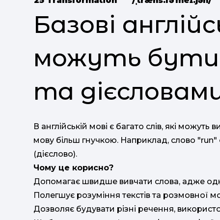
25
Transformation
/ˌtræns.fəˈmeɪ.ʃən/
Базові англійс
можуть бути
та дієсловам
В англійській мові є багато слів, які можуть в
мову більш гнучкою. Наприклад, слово "run" оз
(дієслово).
Чому це корисно?
Допомагає швидше вивчати слова, адже одне
Полегшує розуміння текстів та розмовної мо
Дозволяє будувати різні речення, використ