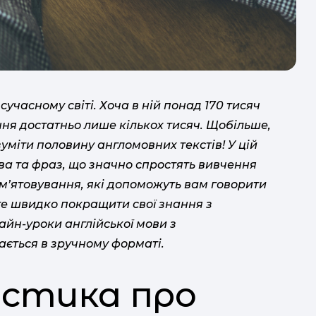
Ме
У
ре
сучасному світі. Хоча в ній понад 170 тисяч
с
ння достатньо лише кількох тисяч. Щобільше,
2015
уміти половину англомовних текстів! У цій
ва та фраз, що значно спростять вивчення
ам’ятовування, які допоможуть вам говорити
У
те швидко покращити свої знання з
йн-уроки англійської мови з
ається в зручному форматі.
стика про