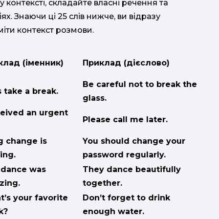
у контексті, складайте власні речення та
ях. Знаючи ці 25 слів нижче, ви відразу
міти контекст розмови.
клад (іменник)
Приклад (дієслово)
Be careful not to break the
s take a break.
glass.
ceived an urgent
Please call me later.
g change is
You should change your
ing.
password regularly.
 dance was
They dance beautifully
zing.
together.
’s your favorite
Don’t forget to drink
k?
enough water.