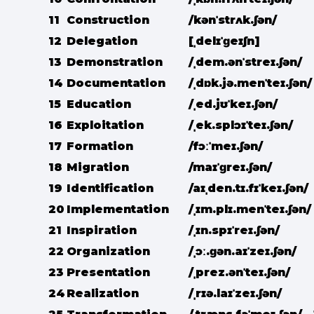
11
Construction
/kənˈstrʌk.ʃən/
12
Delegation
[ˌdelɪˈɡeɪʃn]
13
Demonstration
/ˌdem.ənˈstreɪ.ʃən/
14
Documentation
/ˌdɒk.jə.menˈteɪ.ʃən/
15
Education
/ˌed.jʊˈkeɪ.ʃən/
16
Exploitation
/ˌek.splɔɪˈteɪ.ʃən/
17
Formation
/fɔːˈmeɪ.ʃən/
18
Migration
/maɪˈɡreɪ.ʃən/
19
Identification
/aɪˌden.tɪ.fɪˈkeɪ.ʃən/
20
Implementation
/ˌɪm.plɪ.menˈteɪ.ʃən/
21
Inspiration
/ˌɪn.spɪˈreɪ.ʃən/
22
Organization
/ˌɔː.ɡən.aɪˈzeɪ.ʃən/
23
Presentation
/ˌprez.ənˈteɪ.ʃən/
24
Realization
/ˌrɪə.laɪˈzeɪ.ʃən/