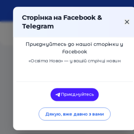
Про портал
Реклама
Контакти
Сторінка на Facebook &
Telegram
Приєднуйтесь до нашої сторінки у
Facebook
Головна
/
Статті
/
Англійська на кожен день: 100 баз
«Освіта Нова» — у вашій стрічці новин
Освіта Нова
Англійська на кожен
Приєднуйтесь
англійських слів
Дякую, вже давно з вами
08.03.2025
3344
0