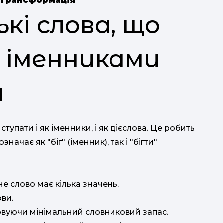
Трансформація
ькі слова, що
 іменниками
и
иступати і як іменники, і як дієслова. Це робить
начає як "біг" (іменник), так і "бігти"
 слово має кілька значень.
ви.
овуючи мінімальний словниковий запас.