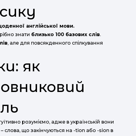
ксику
щоденної англійської мови.
трібно знати
близько 100 базових слів
.
лів
, але для повсякденного спілкування
и: як
овниковий
иль
інтуїтивно розуміємо, адже в українській вони
слова, що закінчуються на -tion або -sion в