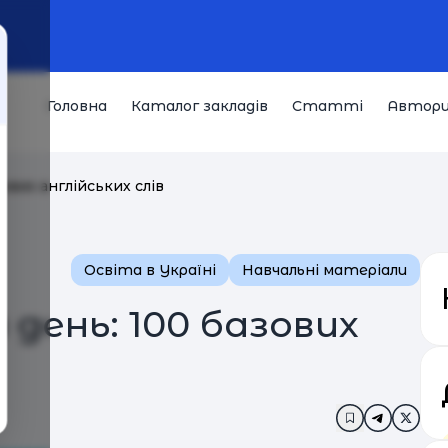
Головна
Каталог закладів
Статті
Автор
ових англійських слів
Освіта в Україні
Навчальні матеріали
 день: 100 базових
Додати в за