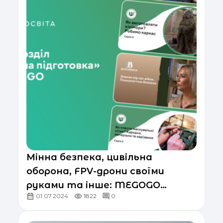
Мінна безпека, цивільна
оборона, FPV-дрони своїми
руками та інше: MEGOGO
01.07.2024
1822
0
відкрив безплатний доступ до
розділу «Цивільна підготовка»