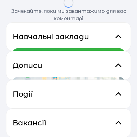
Зачекайте, поки ми завантажимо для вас
коментарі
Навчальні заклади
Дописи
Події
Відеокурс від SendPulse “Email
04.05
Маркетинг”
Вакансії
SoftServe Академія