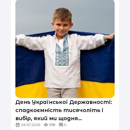
День Української Державності:
спадкоємність тисячоліть і
вибір, який ми щодня
06.07.2025
1518
0
підтверджуємо