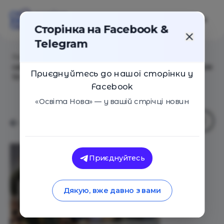
Сторінка на Facebook &
Telegram
Головна
/
Статті
/
Тактична медицина, дрони,
самозахист: МОН оновило курс «Захист України» для
Приєднуйтесь до нашої сторінки у
10–11 класів
Facebook
«Освіта Нова» — у вашій стрічці новин
Приєднуйтесь
Дякую, вже давно з вами