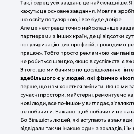
Так, і серед усіх завдань це найскладніше. 
кажуть: це основне завдання. Мовляв, зробі
цю освіту популярною, і все буде добре.
Але це насправді точно найскладніше завда
партнерами з інших країн, де ці відсотки сут
популяризацію цих професій, проводимо рек
працює». Тобто просто рекламною кампаніє
не робиться швидко, якщо в суспільстві є вж
З того, що ми бачимо по дослідженнях і інте
здебільшого є у людей, які фізично нікол
перше, що нам хочеться змінити. Якщо ми за
сучасні простори, майстерні, ремонтуємо ка
нові люди, все по-іншому виглядає, з’являют
це побачили. Бажано, щоб побачили не на ві
Бо більшість людей, які вступають в заклади 
відвідали так чи інакше один з закладів, і ї