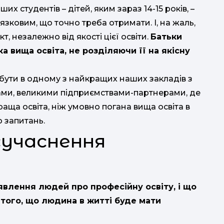
аших студентів – дітей, яким зараз 14-15 років, –
язковим, що точно треба отримати. І, на жаль,
, незалежно від якості цієї освіти.
Батьки
 вища освіта, не розділяючи її на якісну
обути в одному з найкращих наших закладів з
ми, великими підприємствами-партнерами, де
аща освіта, ніж умовно погана вища освіта в
 запитань.
сучаснення
уявлення людей про професійну
освіту, і що
я того, що людина в житті буде мати