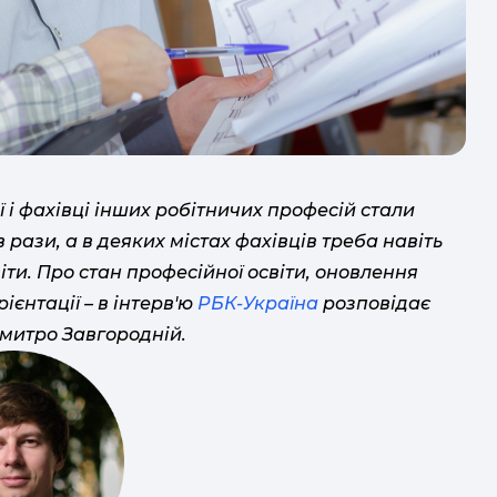
ї і фахівці інших робітничих професій стали
 рази, а в деяких містах фахівців треба навіть
іти. Про стан професійної освіти, оновлення
ієнтації – в інтерв'ю
РБК-Україна
розповідає
Дмитро Завгородній.