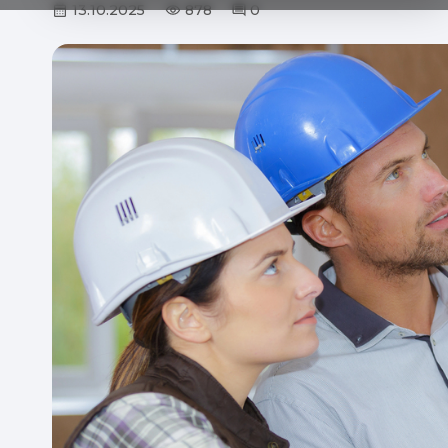
13.10.2025
878
0