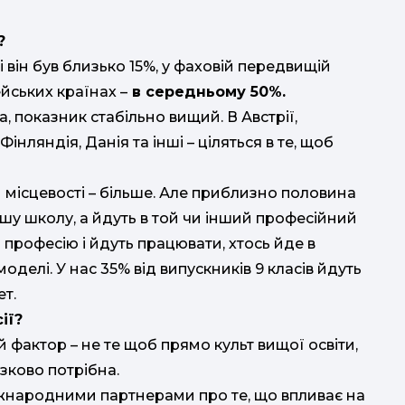
?
і він був близько 15%, у фаховій передвищій
йських країнах –
в середньому 50%.
а, показник стабільно вищий. В Австрії,
Фінляндія, Данія та інші – ціляться в те, щоб
ій місцевості – більше. Але приблизно половина
аршу школу, а йдуть в той чи інший професійний
 професію і йдуть працювати, хтось йде в
моделі. У нас 35% від випускників 9 класів йдуть
ет.
ії?
й фактор – не те щоб прямо культ вищої освіти,
зково потрібна.
жнародними партнерами про те, що впливає на