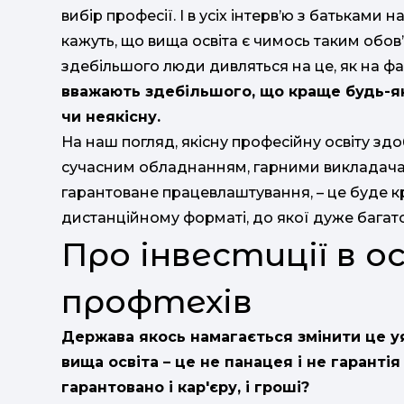
вибір професії. І в усіх інтерв’ю з батьками н
кажуть, що вища освіта є чимось таким обов’
здебільшого люди дивляться на це, як на факт
вважають здебільшого, що краще будь-яка
чи неякісну.
На наш погляд, якісну професійну освіту зд
сучасним обладнанням, гарними викладача
гарантоване працевлаштування, – це буде кр
дистанційному форматі, до якої дуже багато
Про інвестиції в о
профтехів
Держава якось намагається змінити це 
вища освіта – це не панацея і не гаранті
гарантовано і кар'єру, і гроші?