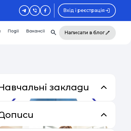
Вхід і реєстрація
и
Події
Вакансії
Написати в блог
Навчальні заклади
Дописи