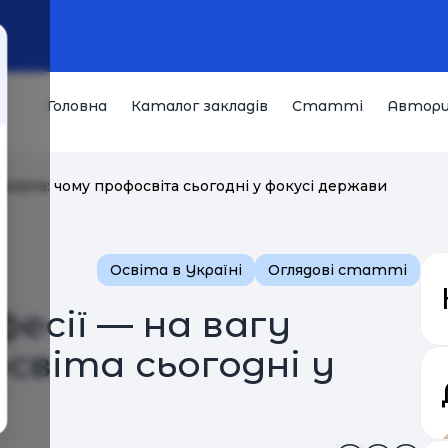
Головна
Каталог закладів
Статті
Автор
 золота: чому профосвіта сьогодні у фокусі держави
Освіта в Україні
Оглядові статті
есії — на вагу
світа сьогодні у