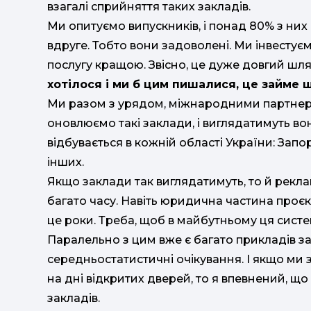
взагалі сприйняття таких закладів.
Ми опитуємо випускників, і понад 80% з них 
вдруге. Тобто вони задоволені. Ми інвестує
послугу кращою. Звісно, це дуже довгий шля
хотілося і ми б цим пишалися, це займе щ
Ми разом з урядом, міжнародними партнер
оновлюємо такі заклади, і виглядатимуть во
відбувається в кожній області України: Запорі
інших.
Якщо заклади так виглядатимуть, то й рекл
багато часу. Навіть юридична частина проєкт
це роки. Треба, щоб в майбутньому ця систем
Паралельно з цим вже є багато прикладів за
середньостатистичні очікування. І якщо ми 
на дні відкритих дверей, то я впевнений, щ
закладів.