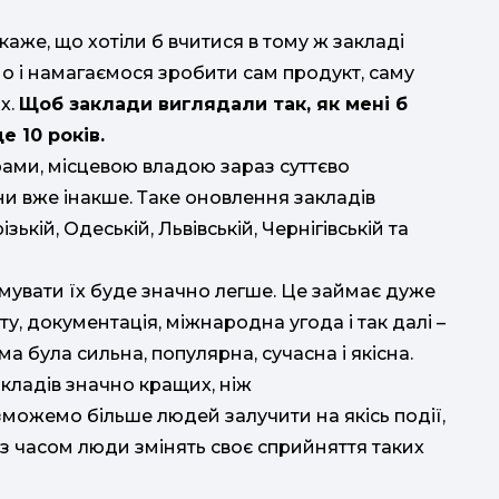
каже, що хотіли б вчитися в тому ж закладі
мо і намагаємося зробити сам продукт, саму
х.
Щоб заклади виглядали так, як мені б
е 10 років.
ами, місцевою владою зараз суттєво
ни вже інакше. Таке оновлення закладів
зькій, Одеській, Львівській, Чернігівській та
амувати їх буде значно легше. Це займає дуже
у, документація, міжнародна угода і так далі –
а була сильна, популярна, сучасна і якісна.
кладів значно кращих, ніж
зможемо більше людей залучити на якісь події,
о з часом люди змінять своє сприйняття таких