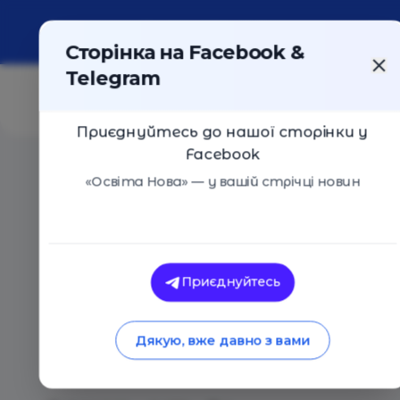
Про портал
Реклама
Контакти
Сторінка на Facebook &
Telegram
Приєднуйтесь до нашої сторінки у
Facebook
Головна
/
Статті
/
Коли робітничі професії — на вагу
«Освіта Нова» — у вашій стрічці новин
Освіта Нова
Коли робітничі проф
Приєднуйтесь
золота: чому профо
Дякую, вже давно з вами
фокусі держави