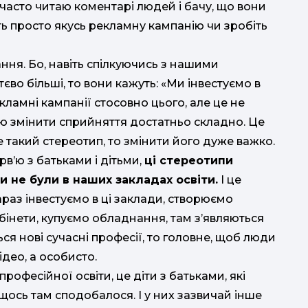
Я часто читаю коментарі людей і бачу, що вони
ть просто якусь рекламну кампанію чи зробіть
ння. Бо, навіть спілкуючись з нашими
тєво більші, то вони кажуть: «Ми інвестуємо в
ламні кампанії стосовно цього, але це не
ю змінити сприйняття достатньо складно. Це
е такий стереотип, то змінити його дуже важко.
рв’ю з батьками і дітьми,
ці стереотипи
и не були в наших закладах освіти.
І це
раз інвестуємо в ці заклади, створюємо
бінети, купуємо обладнання, там з’являються
ься нові сучасні професії, то головне, щоб люди
део, а особисто.
професійної освіти, це діти з батьками, які
м щось там сподобалося. І у них зазвичай інше