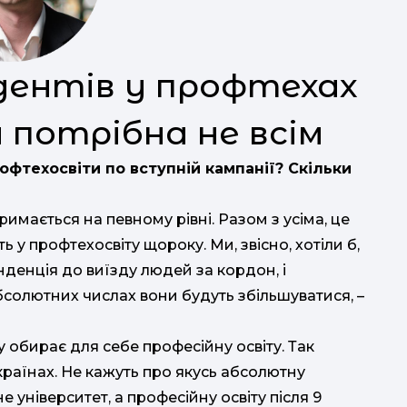
дентів у профтехах
 потрібна не всім
офтехосвіти по вступній кампанії? Скільки
тримається на певному рівні. Разом з усіма, це
 у профтехосвіту щороку. Ми, звісно, хотіли б,
енденція до виїзду людей за кордон, і
абсолютних числах вони будуть збільшуватися, –
су обирає для себе професійну освіту. Так
країнах. Не кажуть про якусь абсолютну
не університет, а професійну освіту після 9