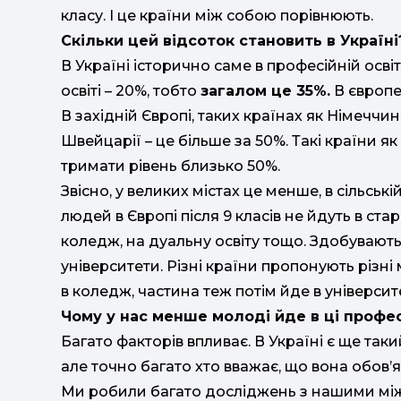
класу. І це країни між собою порівнюють.
Скільки цей відсоток становить в Україні
В Україні історично саме в професійній освіт
освіті – 20%, тобто
загалом це 35%.
В європе
В західній Європі, таких країнах як Німеччин
Швейцарії – це більше за 50%. Такі країни як 
тримати рівень близько 50%.
Звісно, у великих містах це менше, в сільськ
людей в Європі після 9 класів не йдуть в ст
коледж, на дуальну освіту тощо. Здобувають
університети. Різні країни пропонують різні 
в коледж, частина теж потім йде в університ
Чому у нас менше молоді йде в ці профес
Багато факторів впливає. В Україні є ще таки
але точно багато хто вважає, що вона обов’я
Ми робили багато досліджень з нашими мі