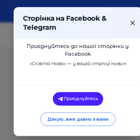
Про портал
Реклама
Контакти
Сторінка на Facebook &
Telegram
Приєднуйтесь до нашої сторінки у
Facebook
Головна
/
Статті
/
Веселий початок: що робити на п
«Освіта Нова» — у вашій стрічці новин
Освіта Нова
Веселий початок: 
Приєднуйтесь
уроках вересня, що
Дякую, вже давно з вами
29.08.2019
8650
0