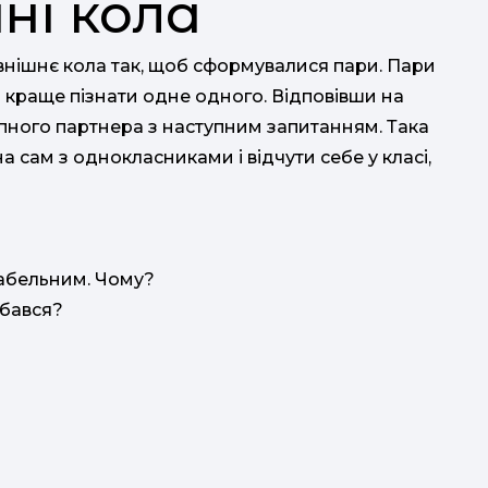
ні кола
зовнішнє кола так, щоб сформувалися пари. Пари
ь краще пізнати одне одного. Відповівши на
пного партнера з наступним запитанням. Така
 сам з однокласниками і відчути себе у класі,
абельним. Чому?
обався?