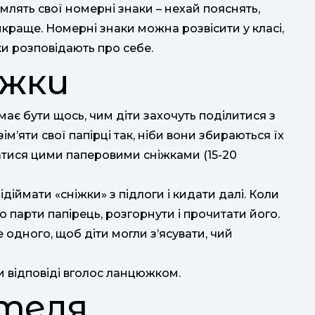
рмлять свої номерні знаки – нехай пояснять,
йкраще. Номерні знаки можна розвісити у класі,
 розповідають про себе.
іжки
ає бути щось, чим діти захочуть поділитися з
зім’яти свої папірці так, ніби вони збираються їх
датися цими паперовими сніжками (15-20
діймати «сніжки» з підлоги і кидати далі. Коли
 парти папірець, розгорнути і прочитати його.
е одного, щоб діти могли з’ясувати, чий
ти відповіді вголос ланцюжком.
ителя