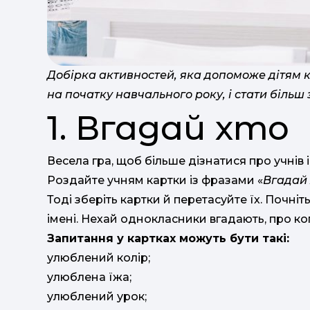
Добірка активностей, яка допоможе дітям кр
на початку навчального року, і стати більш
1. Вгадай хто
Весела гра, щоб більше дізнатися про учнів 
Роздайте учням картки із фразами «
Вгадай 
Тоді зберіть картки й перетасуйте їх. Почніт
імені. Нехай однокласники вгадають, про ко
Запитання у картках можуть бути такі:
улюблений колір;
улюблена їжа;
улюблений урок;