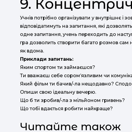
9. Концентрич
Учнів потрібно організувати у внутрішнє і 
відповідатимуть на запитання, які дозволят
одне запитання, учень переходить до насту
гра дозволить створити багато розмов сам на
як вдома.
Приклади запитань:
Яким спортом ти займаєшся?
Ти вважаєш себе сором’язливим чи комунік
Який фільм ти бачив/-ла нещодавно? Спод
Опиши свою ідеальну вечерю.
Що б ти зробив/-ла з мільйоном гривень?
Що тобі вдається робити найкраще?
Читайте також