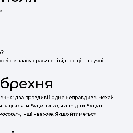
е:
е?
овісте класу правильні відповіді. Так учні
і брехня
ення: два правдиві і одне неправдиве. Нехай
чі відгадати буде легко, якщо діти будуть
носоріг»
, інші – важче. Якщо йтиметься,