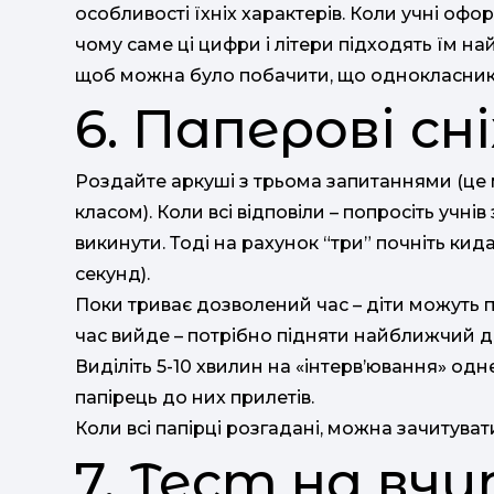
особливості їхніх характерів. Коли учні офо
чому саме ці цифри і літери підходять їм на
щоб можна було побачити, що однокласники
6. Паперові сн
Роздайте аркуші з трьома запитаннями (це м
класом). Коли всі відповіли – попросіть учнів 
викинути. Тоді на рахунок “три” почніть ки
секунд).
Поки триває дозволений час – діти можуть пі
час вийде – потрібно підняти найближчий до
Виділіть 5-10 хвилин на «інтерв’ювання» одн
папірець до них прилетів.
Коли всі папірці розгадані, можна зачитува
7. Тест на вч