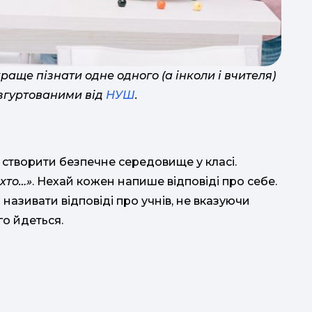
уч
з
аще пізнати одне одного (а інколи і вчителя)
 згуртованими від
НУШ
.
п
і створити безпечне середовище у класі.
хто…»
. Нехай кожен напише відповіді про себе.
ь називати відповіді про учнів, не вказуючи
го йдеться.