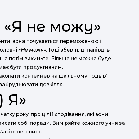
т
 «Я не можу»
бити, вона почувається переможеною і
оловні «
Не можу»
. Тоді зберіть ці папірці в
п
, а потім викиньте! Більше не можна буде
 має бути продуктивним.
акопати контейнер на шкільному подвір’ї
 забруднювати довкілля.
) Я»
атку року: про цілі і сподівання, які вони
исати собі поради. Виміряйте кожного учня за
’яжіть нею лист.