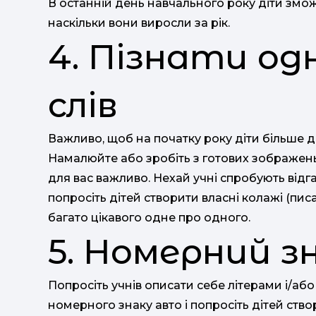
В останній день навчального року діти змож
наскільки вони виросли за рік.
4. Пізнати од
слів
Важливо, щоб на початку року діти більше ді
Намалюйте або зробіть з готових зображень
для вас важливо. Нехай учні спробують відг
попросіть дітей створити власні колажі (пи
багато цікавого одне про одного.
5. Номерний з
Попросіть учнів описати себе літерами і/а
номерного знаку авто і попросіть дітей ст