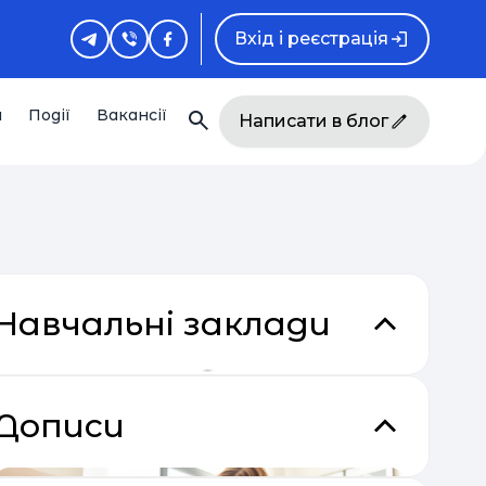
Вхід і реєстрація
и
Події
Вакансії
Написати в блог
Навчальні заклади
Дописи
кладки