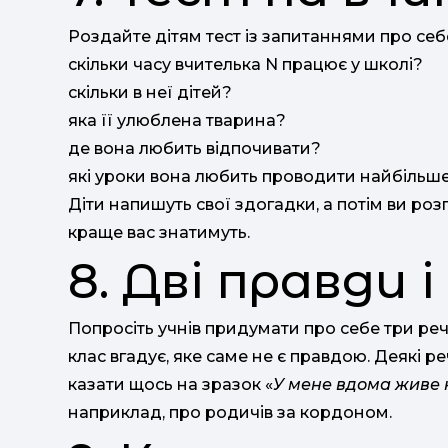
Роздайте дітям тест із запитаннями про себ
скільки часу вчителька N працює у школі?
скільки в неї дітей?
яка її улюблена тварина?
де вона любить відпочивати?
які уроки вона любить проводити найбільш
Діти напишуть свої здогадки, а потім ви розп
краще вас знатимуть.
8. Дві правди 
Попросіть учнів придумати про себе три реч
клас вгадує, яке саме не є правдою. Деякі ре
казати щось на зразок «
У мене вдома живе 
наприклад, про родичів за кордоном.