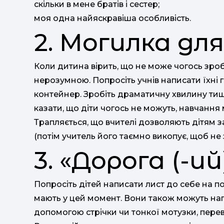
скільки в мене братів і сестер;
моя одна найяскравіша особливість.
2. Могилка для
Коли дитина вірить, що не може чогось зро
нерозумною. Попросіть учнів написати їхні г
контейнер. Зробіть драматичну хвилину тиші
казати, що діти чогось не можуть, навчання
Трапляється, що вчителі дозволяють дітям з
(потім учитель його таємно викопує, щоб не
3. «Дорога (-ий
Попросіть дітей написати лист до себе на поч
мають у цей момент. Вони також можуть нап
допомогою стрічки чи тонкої мотузки, перев