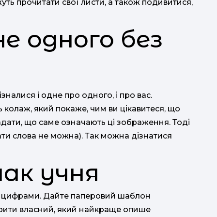
уть прочитати свої листи, а також подивитися,
не одного без
зналися і одне про одного, і про вас.
 колаж, який покаже, чим ви цікавитеся, що
адати, що саме означають ці зображення. Тоді
сати слова не можна). Так можна дізнатися
нак учня
бо цифрами. Дайте паперовий шаблон
ворити власний, який найкраще опише