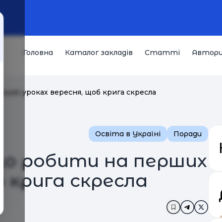
Головна
Каталог закладів
Статті
Автор
ерших уроках вересня, щоб крига скресла
Освіта в Україні
Поради
що робити на перших
б крига скресла
Додати в за