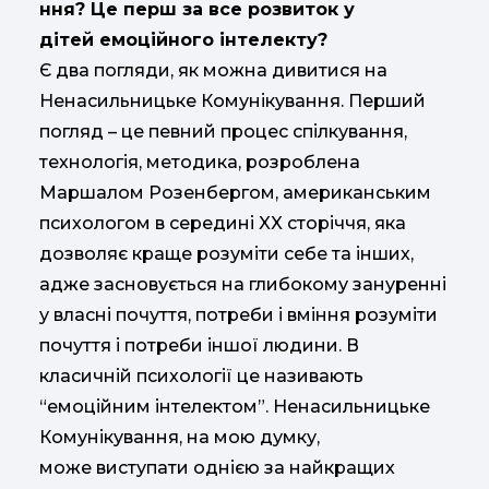
ння? Це перш за все розвиток у
дітей емоційного інтелекту?
Є два погляди, як можна дивитися на
Ненасильницьке Комунікування. Перший
погляд – це певний процес спілкування,
технологія, методика, розроблена
Маршалом Розенбергом, американським
психологом в середині XX сторіччя, яка
дозволяє краще розуміти себе та інших,
адже засновується на глибокому зануренні
у власні почуття, потреби і вміння розуміти
почуття і потреби іншої людини. В
класичній психології це називають
“емоційним інтелектом”. Ненасильницьке
Комунікування, на мою думку,
може виступати однією за найкращих