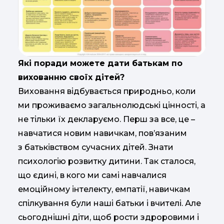
Які поради можете дати батькам по
вихованню своїх дітей?
Виховання відбувається природньо, коли
ми проживаємо загальнолюдські цінності, а
не тільки їх декларуємо. Перш за все, це –
навчатися новим навичкам, пов’язаним
з батьківством сучасних дітей. Знати
психологію розвитку дитини. Так сталося,
що єдині, в кого ми самі навчалися
емоційному інтелекту, емпатії, навичкам
спілкування були наші батьки і вчителі. Але
сьогоднішні діти, щоб рости здроровими і