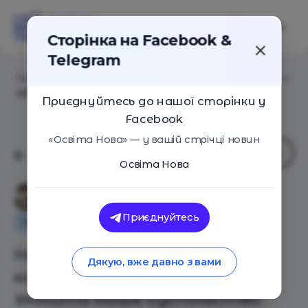
Сторінка на Facebook &
Telegram
Головна
/
Статті
/
Ненасильницьке комунікування —
це те, що змінить наше суспільство
Приєднуйтесь до нашої сторінки у
Facebook
«Освіта Нова» — у вашій стрічці новин
Освіта Нова
Анастасія Білинська
Приєднуйтесь
Інтерв'ю
Оглядові статті
Ненасильницьке
Дякую, вже давно з вами
комунікування — це те, що
змінить наше суспільство