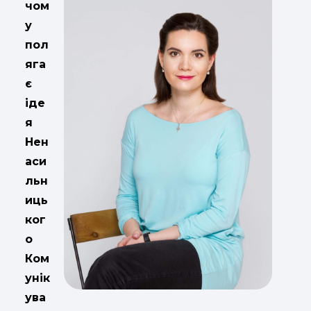
чом
у
пол
яга
є
іде
я
Нен
аси
льн
иць
ког
о
Ком
унік
ува