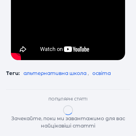
Теги:
альтернативна школа
,
освіта
ПОПУЛЯРНІ СТАТТІ
Зачекайте, поки ми завантажимо для вас
найцікавіші статті