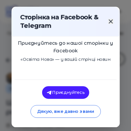
Сторінка на Facebook &
Telegram
Головна
/
Статті
/
Школа добрая к детям и родителям
Приєднуйтесь до нашої сторінки у
Facebook
«Освіта Нова» — у вашій стрічці новин
Олена Волкова
Особистий досвід
Освіта в Україні
Приєднуйтесь
Школа добрая к детям и
родителям
Дякую, вже давно з вами
25.10.2017
4726
0