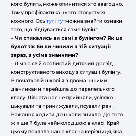
кого булять, може опинитися хто завгодно.
Тому профілактика цього стосується
кожного. Ось
тут
і
тут
можна знайти ознаки
того, що відбувається саме булінг.
– Чи стикались ви самі з булінгом? Як це
було? Як би ви чинили в тій ситуації
зараз, з усіма знаннями?
– Я маю свій особистий дитячий досвід
конструктивного виходу з ситуації булінгу.
В початковій школі я з двома іншими
дівчинками перейшла до паралельного
класу. Дівчата нас не прийняли, усіляко
цькували та принижували, псували речі.
Бажання ходити до школи зникло. До того
ж я ще й була наймолодшою в класі. Край
цьому поклала наша класна керівниця, яка