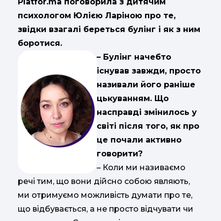
Platfor.ma поговорила з дитячим
психологом Юлією Ларіною про те,
звідки взагалі береться булінг і як з ним
боротися.
– Булінг начебто
існував завжди, просто
називали його раніше
цькуванням. Що
насправді змінилось у
світі після того, як про
це почали активно
говорити?
– Коли ми називаємо
речі тим, що вони дійсно собою являють,
ми отримуємо можливість думати про те,
що відбувається, а не просто відчувати чи