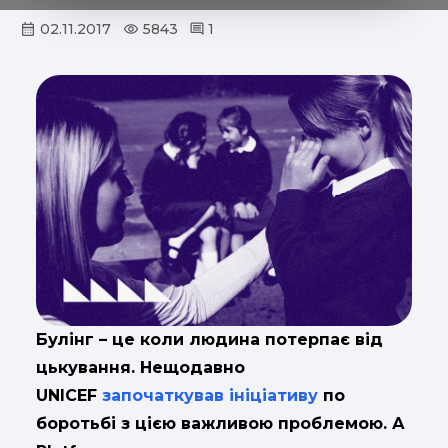
02.11.2017
5843
1
Булінг – це коли людина потерпає від
цькування. Нещодавно
UNICEF
започаткував ініціативу
по
боротьбі з цією важливою проблемою. А