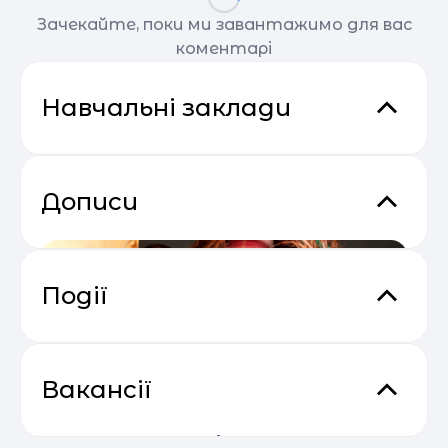
Зачекайте, поки ми завантажимо для вас
коментарі
Навчальні заклади
Дописи
Події
Прибутковий email маркетинг
04.05
Вакансії
Школа устного счета
Не всі діти однакові. Чому
Викладач дошкільної