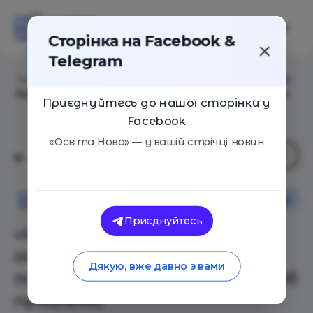
Сторінка на Facebook &
Telegram
Головна
/
Статті
/
«На місці жертви може опинитися
будь-хто»: психолог про булінг і масштаб проблеми
Приєднуйтесь до нашої сторінки у
Facebook
«Освіта Нова» — у вашій стрічці новин
Як це працює
Поради
Освіта Нова
Приєднуйтесь
«На місці жертви може
опинитися будь-хто»:
Дякую, вже давно з вами
психолог про булінг і масштаб
проблеми