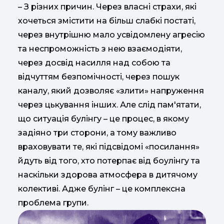
– З різних причин. Через власні страхи, які
хочеться змістити на більш слабкі постаті,
через внутрішню мало усвідомлену агресію
та неспроможність з нею взаємодіяти,
через досвід насилля над собою та
відчуттям безпомічності, через пошук
каналу, який дозволяє «злити» напруження
через цькування інших. Але слід пам'ятати,
що ситуація булінгу – це процес, в якому
задіяно три сторони, а тому важливо
враховувати те, які підсвідомі «посилання»
йдуть від того, хто потерпає від боулінгу та
наскільки здорова атмосфера в дитячому
колективі. Адже булінг – це комплексна
проблема групи.