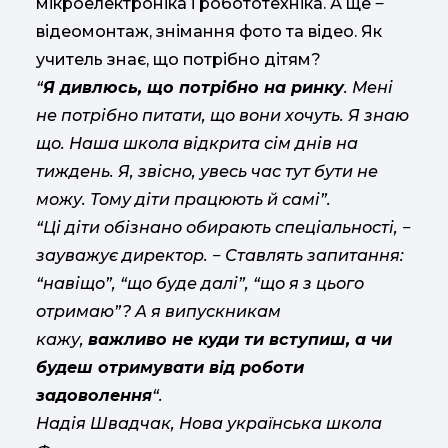
мікроелектроніка і робототехніка. А ще ‒
відеомонтаж, знімання фото та відео. Як
учитель знає, що потрібно дітям?
“
Я дивлюсь, що потрібно на ринку
. Мені
не потрібно питати, що вони хочуть. Я знаю
що. Наша школа відкрита сім днів на
тиждень. Я, звісно, увесь час тут бути не
можу. Тому діти працюють й самі”.
“Ці діти обізнано обирають спеціальності, ‒
зауважує директор. ‒ Ставлять запитання:
“навіщо”, “що буде далі”, “що я з цього
отримаю”? А я випускникам
кажу,
важливо не куди ти вступиш, а чи
будеш отримувати від роботи
задоволення
“.
Надія Швадчак, Нова українська школа