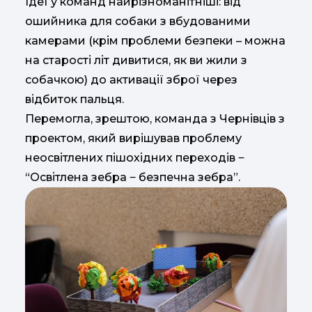
Ідеї у команд найрізноманітніші: від
ошийника для собаки з вбудованими
камерами (крім проблеми безпеки – можна
на старості літ дивитися, як ви жили з
собачкою) до активації зброї через
відбиток пальця.
Перемогла, зрештою, команда з Чернівців з
проектом, який вирішував проблему
неосвітлених пішохідних переходів ‒
“Освітлена зебра ‒ безпечна зебра”.