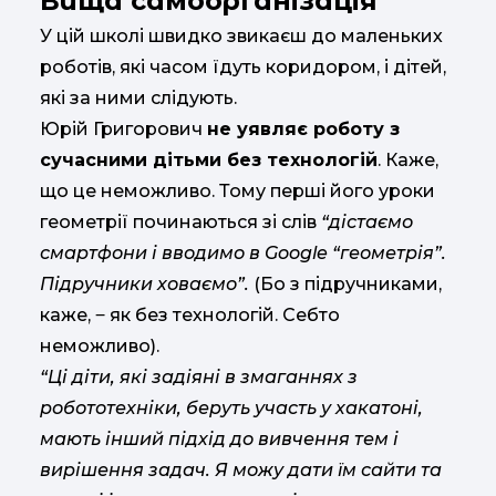
Вища самоорганізація
У цій школі швидко звикаєш до маленьких
роботів, які часом їдуть коридором, і дітей,
які за ними слідують.
Юрій Григорович
не уявляє роботу з
сучасними дітьми без технологій
. Каже,
що це неможливо. Тому перші його уроки
геометрії починаються зі слів
“дістаємо
смартфони і вводимо в Google “геометрія”.
Підручники ховаємо”.
(Бо з підручниками,
каже, ‒ як без технологій. Себто
неможливо).
“Ці діти, які задіяні в змаганнях з
робототехніки, беруть участь у хакатоні,
мають інший підхід до вивчення тем і
вирішення задач. Я можу дати їм сайти та