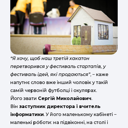
“Я хочу, щоб наш третій хакатон
перетворився у фестиваль стартапів, у
фестиваль ідей, які продаються”
, ‒ каже
напутнє слово вже інший чоловік у такій
самій червоній футболці і окулярах.
Його звати
Сергій Миколайович
.
Він
заступник директора і вчитель
інформатики
. У його маленькому кабінеті ‒
маленькі рóботи: на підвіконні, на столі і