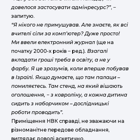
довелося застосувати адмінресурс?”
, ‒
запитую.
“Я нікого не примушував. Але знаєте, як всі
вчителі сіли за комп’ютер? Дуже просто!
Ми ввели електронний журнал
(ще на
початку 2000-х років ‒ ред.)
. Взагалі
вкладати гроші треба в освіту, а не у
фарбу. Я це зрозумів, коли вперше побував
в Ізраїлі. Якщо думаєте, що там палаци –
помиляєтесь. Там стенд, на який вішають
оголошення, ‒ з ковроліну, а кожна дитина
сидить з наборчиком – дослідницькі
роботи проводить”.
Приміщення НВК справді, не зважаючи на
різноманітне передове обладнання,
виглядає доволі аскетично.