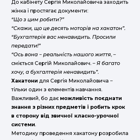
До кабінету Сергія Миколайовича заходить
жінка і простягає документи:
“Що з цим робити?”
“Скажи, що це десять моторів на хакатон”.
“Бухгалтерія вас ненавидить. Просили
передати!”
“Ось вона ‒ реальність нашого життя
, ‒
сміється Сергій Миколайович. ‒
Я багато
хочу, а бухгалтерія ненавидить”.
Хакатони
для Сергія Миколайовича ‒
тільки один з елементів навчання.
Важливий, бо дає
можливість поєднати
знання з різних предметів і робить крок
в сторону від звичної класно-урочної
системи
.
Методику проведення хакатону розробила