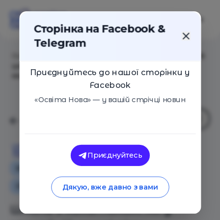
Сторінка на Facebook &
Telegram
Головна
/
Статті
/
Школа з хакатоном. Як у звичайній
школі діти створюють роботів та вчаться 3D-
Приєднуйтесь до нашої сторінки у
моделюванню
Facebook
«Освіта Нова» — у вашій стрічці новин
Освіта Нова
Приєднуйтесь
Як це працює
Освіта в Україні
Оглядові статті
Дякую, вже давно з вами
Школа з хакатоном. Як у