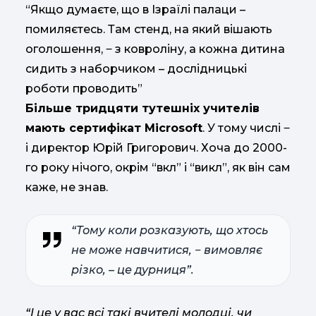
“Якщо думаєте, що в Ізраїлі палаци –
помиляєтесь. Там стенд, на який вішають
оголошення, ‒ з ковроліну, а кожна дитина
сидить з наборчиком – дослідницькі
роботи проводить”
Більше тридцяти тутешніх учителів
мають сертифікат Microsoft
. У тому числі ‒
і директор Юрій Григорович. Хоча до 2000-
го року нічого, окрім “вкл” і “викл”, як він сам
каже, не знав.
“Тому коли розказують, що хтось
не може навчитися, ‒ вимовляє
різко, – це дурниця”.
“І це у вас всі такі вчителі молодці, чи