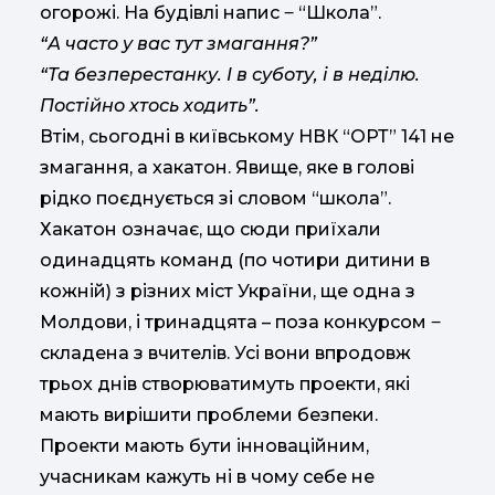
огорожі. На будівлі напис ‒ “Школа”.
“А часто у вас тут змагання?”
“Та безперестанку. І в суботу, і в неділю.
Постійно хтось ходить”.
Втім, сьогодні в київському НВК “ОРТ” 141 не
змагання, а хакатон. Явище, яке в голові
рідко поєднується зі словом “школа”.
Хакатон означає, що сюди приїхали
одинадцять команд (по чотири дитини в
кожній) з різних міст України, ще одна з
Молдови, і тринадцята – поза конкурсом ‒
складена з вчителів. Усі вони впродовж
трьох днів створюватимуть проекти, які
мають вирішити проблеми безпеки.
Проекти мають бути інноваційним,
учасникам кажуть ні в чому себе не