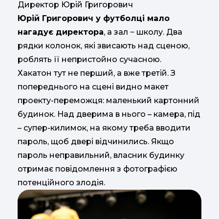
Директор Юрій Григорович
Юрій Григорович у футболці мало
нагадує директора
, а зал ‒ школу. Два
рядки колонок, які звисають над сценою,
роблять її непристойно сучасною.
Хакатон тут не перший, а вже третій. З
попереднього на сцені видно макет
проекту-переможця: маленький картонний
будинок. Над дверима в нього – камера, під
– супер-килимок, на якому треба вводити
пароль, щоб двері відчинились. Якщо
пароль неправильний, власник будинку
отримає повідомлення з фотографією
потенційного злодія.