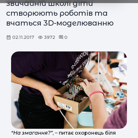
звичайній школі діти
створюють роботів та
вчаться 3D-моделюванню
02.11.2017
3972
0
“На змагання?”
, ‒ питає охоронець біля