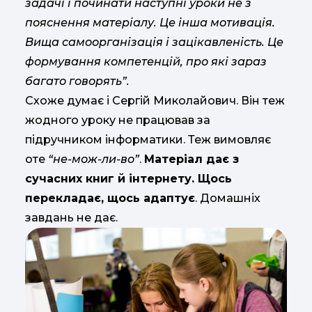
задачі і починати наступні уроки не з
пояснення матеріалу. Це інша мотивація.
Вища самоорганізація і зацікавленість. Це
формування компетенцій, про які зараз
багато говорять”.
Схоже думає і Сергій Миколайович. Він теж
жодного уроку не працював за
підручником інформатики. Теж вимовляє
оте
“не-мож-ли-во”
.
Матеріал дає з
сучасних книг й інтернету. Щось
перекладає, щось адаптує
. Домашніх
завдань не дає.