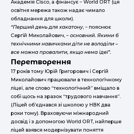
Академія Cisco, а фінансує ‒ World ORT (ця
освітня мережа також надає чимало
обладнання для школи).
“Перший день для хакатону
, ‒ пояснює
Сергій Миколайович, ‒
основний. Якими б
технічними навичками діти не володіли –
все можна провалити, якщо нема ідеї”.
Перетворення
17 років тому Юрій Григорович і Сергій
Миколайович працювали в технологічному
ліцеї, але слово “технологічний” вміщало в
собі щось на зразок “трудового навчання”.
(Ліцей об’єднався зі школою у НВК два
роки тому). Враховуючи міжнародний
досвід і з допомогою World ORT, найперше
ліцей взявся модернізувати поняття