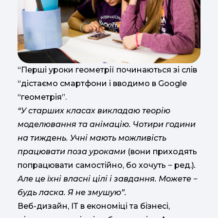
“Перші уроки геометрії починаються зі слів
“дістаємо смартфони і вводимо в Google
“геометрія”.
“У старших класах викладаю теорію
моделювання та анімацію. Чотири години
на тиждень. Учні мають можливість
працювати поза уроками
(вони приходять
попрацювати самостійно, бо хочуть ‒ ред.)
.
Але це їхні власні цілі і завдання. Можете ‒
будь ласка. Я не змушую”.
Веб-дизайн, ІТ в економіці та бізнесі,