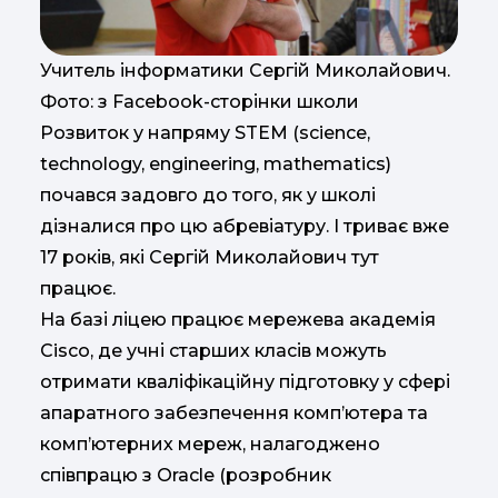
Учитель інформатики Сергій Миколайович.
Фото: з Facebook-сторінки школи
Розвиток у напряму STEM (science,
technology, engineering, mathematics)
почався задовго до того, як у школі
дізналися про цю абревіатуру. І триває вже
17 років, які Сергій Миколайович тут
працює.
На базі ліцею працює мережева академія
Cisco, де учні старших класів можуть
отримати кваліфікаційну підготовку у сфері
апаратного забезпечення комп’ютера та
комп’ютерних мереж, налагоджено
співпрацю з Oracle (розробник