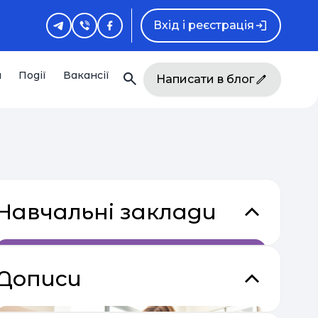
Вхід і реєстрація
и
Події
Вакансії
Написати в блог
Навчальні заклади
Дописи
кладки