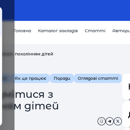
Головна
Каталог закладів
Статті
Автор
ровим» поколінням дітей
в'ю
Як це працює
Поради
Оглядові статті
умітися з
нням дітей
Додати в за