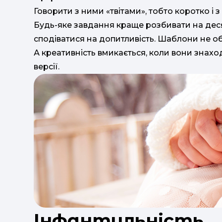
Говорити з ними «твітами», тобто коротко і
Будь-яке завдання краще розбивати на деся
сподіватися на допитливість. Шаблони не о
А креативність вмикається, коли вони знах
версії.
Інфантильність