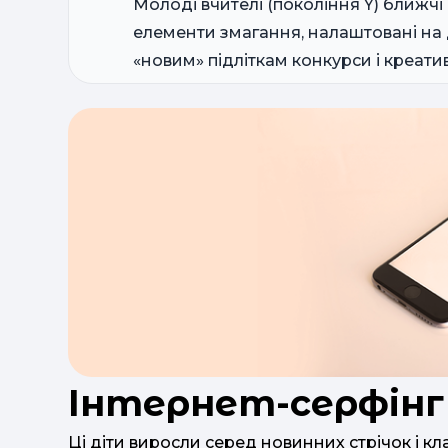
Молоді вчителі (покоління Y) ближчі
елементи змагання, налаштовані на д
«новим» підліткам конкурси і креатив
Інтернет-серфінг
Ці діти виросли серед новинних стрічок і кл