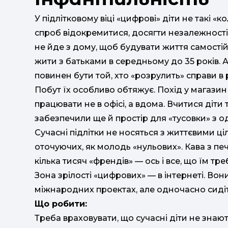
У підлітковому віці «цифрові» діти не такі «к
спроб відокремитися, досягти незалежності 
не йде з дому, щоб будувати життя самостій
жити з батьками в середньому до 35 років. А
повинен бути той, хто «розрулить» справи в 
Побут їх особливо обтяжує. Похід у магазин
працювати не в офісі, а вдома. Вчитися діти
забезпечили ще й простір для «тусовки» з о
Сучасні підлітки не носяться з життєвими ці
оточуючих, як молодь «нульових». Кава з печ
кілька тисяч «френдів» — ось і все, що їм тре
Зона зрілості «цифрових» — в інтернеті. Во
міжнародних проектах, але одночасно сидіт
Що робити:
Треба враховувати, що сучасні діти не зна