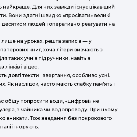
ть найкраще. Для них завжди існує цікавіший
ти. Вони здатні швидко «просівати» великі
з десятком людей і оперативно реагувати на
 лише на уроках, решта записів — у
паперових книг, хоча літери вивчають з
я таких учнів підручники, навіть в
лінків і відео.
ь довгі тексти і звертання, особливо усні.
х. Як наслідок, часто мають слабку пам’ять і
час обіду попросити води, «цифрові» не
кулера, з чайника чи водопроводу. При цьому
боко вникати. Тож завдання без покрокового
галі ігнорують.