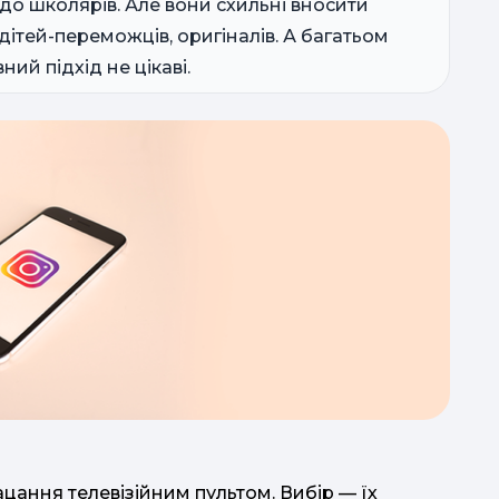
 до школярів. Але вони схильні вносити
ітей-переможців, оригіналів. А багатьом
ний підхід не цікаві.
заїзд 
в
з
ацання телевізійним пультом. Вибір — їх