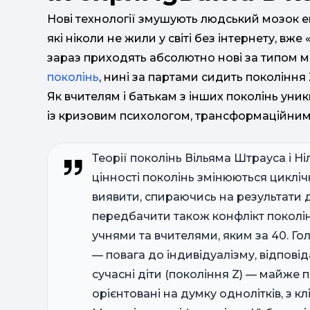
Нові технології змушують людський мозок ев
які ніколи не жили у світі без інтернету, вже
зараз приходять абсолютно нові за типом м
поколінь
, нині за партами сидить покоління 
Як вчителям і батькам з інших поколінь ун
із кризовим психологом, трансформаційни
Теорії поколінь Вільяма Штрауса і Ніл
цінності поколінь змінюються циклічн
виявити, спираючись на результати 
передбачити також конфлікт поколінь
учнями та вчителями, яким за 40. Гол
— повага до індивідуалізму, відповід
сучасні діти (покоління Z) — майже 
орієнтовані на думку однолітків, з 