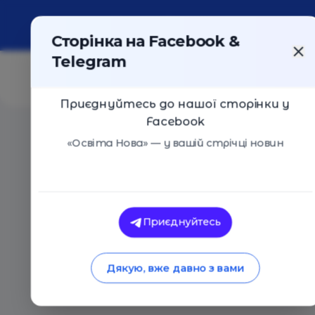
Про портал
Реклама
Контакти
Сторінка на Facebook &
Telegram
Приєднуйтесь до нашої сторінки у
Facebook
Головна
/
Статті
/
Як вчителям порозумітися з «циф
«Освіта Нова» — у вашій стрічці новин
Інтер
Освіта Нова
Як вчителям пороз
Приєднуйтесь
«цифровим» поколі
Дякую, вже давно з вами
04.12.2017
10002
0