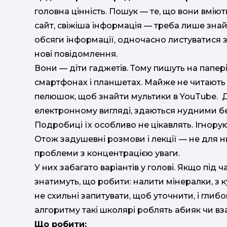
головна цінність. Пошук — те, що вони вмію
сайт, свіжіша інформація — треба лише знай
обсяги інформації, одночасно листуватися 
нові повідомлення.
Вони — діти гаджетів. Тому пишуть на папері
смартфонах і планшетах. Майже не читають 
пелюшок, щоб знайти мультики в YouTube. Дл
електронному вигляді, здаються нудними без 
Подробиці їх особливо не цікавлять. Ігноруют
Отож задушевні розмови і лекції — не для ни
проблеми з концентрацією уваги.
У них забагато варіантів у голові. Якщо під 
знатимуть, що робити: налити мінералки, з 
не схильні запитувати, щоб уточнити, і гли
алгоритму такі школярі роблять абияк чи вза
Що робити: