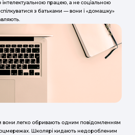
о інтелектуальною працею, а не соціальною
спілкуватися з батьками — вони і «домашку»
авляють.
ки вони легко обривають одним повідомленням
 соцмережах. Школярі кидають недоробленим