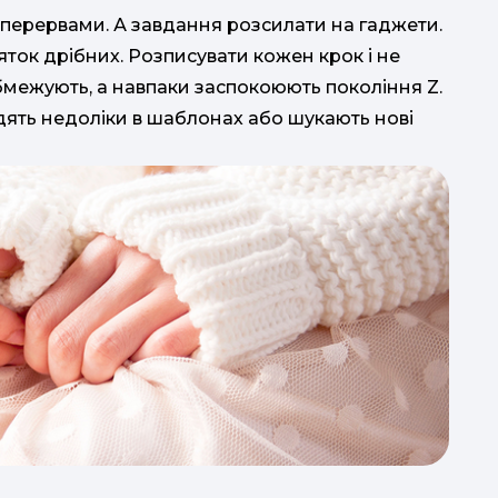
 з перервами. А завдання розсилати на гаджети.
ток дрібних. Розписувати кожен крок і не
бмежують, а навпаки заспокоюють покоління Z.
одять недоліки в шаблонах або шукають нові