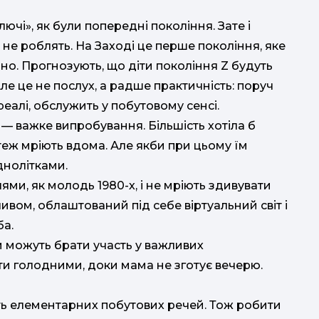
олючі», як були попередні покоління. Зате і
не роблять. На Заході це перше покоління, яке
но. Прогнозують, що діти покоління Z будуть
ле це не послух, а радше практичність: поруч
реалі, обслужить у побутовому сенсі.
 — важке випробування. Більшість хотіла б
 теж мріють вдома. Але якби при цьому їм
днолітками.
лями, як молодь 1980-х, і не мріють здивувати
ивом, облаштований під себе віртуальний світ і
ба.
ни можуть брати участь у важливих
и голодними, доки мама не зготує вечерю.
ють елементарних побутових речей. Тож робити