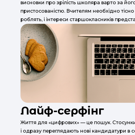
висновки про зрілість школяра варто за йог
пристосованістю. Вчителям необхідно тісно 
роблять, і інтереси старшокласників предст
Лайф-серфінг
Життя для «цифрових» — це пошук. Стосун
і одразу переглядають нові кандидатури в