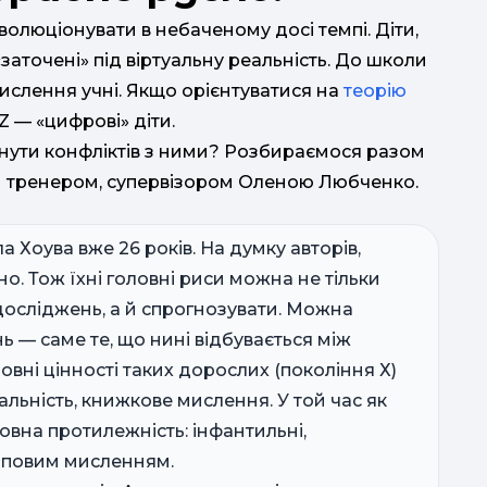
олюціонувати в небаченому досі темпі. Діти,
 «заточені» під віртуальну реальність. До школи
ислення учні. Якщо орієнтуватися на
теорію
Z — «цифрові» діти.
икнути конфліктів з ними? Розбираємося разом
м тренером, супервізором Оленою Любченко.
а Хоува вже 26 років. На думку авторів,
о. Тож їхні головні риси можна не тільки
досліджень, а й спрогнозувати. Можна
 — саме те, що нині відбувається між
овні цінності таких дорослих (покоління Х)
т
альність, книжкове мислення. У той час як
повна протилежність: інфантильні,
кліповим мисленням.