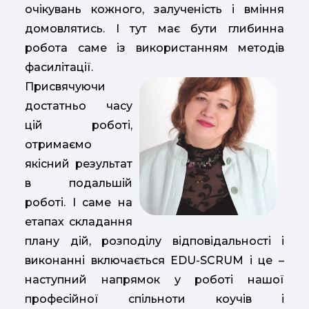
очікувань кожного, залученість і вміння
домовлятись. І тут має бути глибинна
робота саме із використанням методів
фасилітації.
Присвячуючи
достатньо часу
цій роботі,
отримаємо
якісний результат
в подальшій
роботі. І саме на
етапах складання
плану дій, розподілу відповідальності і
виконанні включається EDU-SCRUM і це –
наступний напрямок у роботі нашої
професійної спільноти коучів і