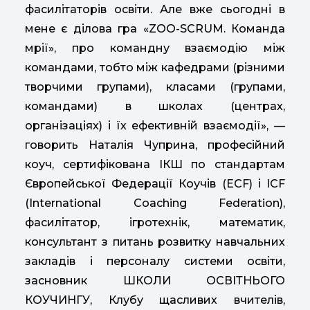
фасилітаторів освіти. Але вже сьогодні в
мене є ділова гра «ZOO-SCRUM. Команда
мрії», про командну взаємодію між
командами, тобто між кафедрами (різними
творчими групами), класами (групами,
командами) в школах (центрах,
організаціях) і їх ефективній взаємодії», —
говорить Наталія Чуприна, професійний
коуч, сертифікована ІКШ по стандартам
Європейської Федерації Коучів (ECF) і ICF
(International Coaching Federation),
фасилітатор, ігротехнік, математик,
консультант з питань розвитку навчальних
закладів і персоналу системи освіти,
засновник ШКОЛИ ОСВІТНЬОГО
КОУЧИНГУ, Клубу щасливих вчителів,