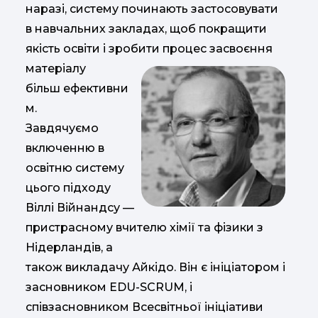
наразі, систему починають застосовувати
в навчальних закладах, щоб покращити
якість освіти і зробити процес засвоєння
матеріалу
більш ефективни
м.
Завдячуємо
включенню в
освітню систему
цього підходу
Віллі Війнандсу —
пристрасному вчителю хімії та фізики з
Нідерландів, а
також викладачу Айкідо. Він є ініціатором і
засновником EDU-SCRUM, і
співзасновником Всесвітньої ініціативи