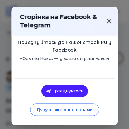
Сторінка на Facebook &
Telegram
Головна
/
Статті
/
Методика EDU-SCRUM в освіті
Приєднуйтесь до нашої сторінки у
Facebook
«Освіта Нова» — у вашій стрічці новин
Анастасія Білинська
Інтерв'ю
Поради
Навчальні матеріали
Приєднуйтесь
Методика EDU-SCRUM в
освіті
Дякую, вже давно з вами
11.12.2017
24372
1