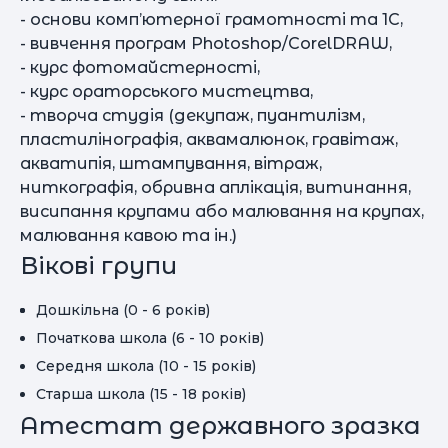
- основи комп’ютерної грамотності та 1С,
- вивчення програм Photoshop/CorelDRAW,
- курс фотомайстерності,
- курс ораторського мистецтва,
- творча студія (декупаж, пуантилізм,
пластилінографія, аквамалюнок, гравітаж,
акватипія, штампування, вітраж,
ниткографія, обривна аплікація, витинання,
висипання крупами або малювання на крупах,
малювання кавою та ін.)
Вікові групи
Дошкільна (0 - 6 років)
Початкова школа (6 - 10 років)
Середня школа (10 - 15 років)
Старша школа (15 - 18 років)
Атестат державного зразка