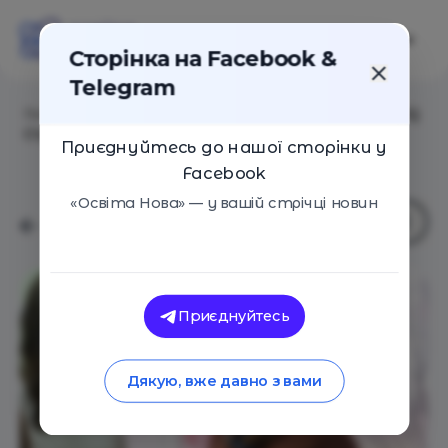
Сторінка на Facebook &
Telegram
Головна
/
Навчальні заклади
/
Навчальний центр "IQ
Студія"
Приєднуйтесь до нашої сторінки у
Facebook
«Освіта Нова» — у вашій стрічці новин
Приєднуйтесь
Дякую, вже давно з вами