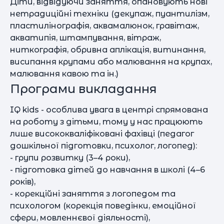
Діти, відвідуючи заняття, опановують нові
нетрадиційні техніки (декупаж, пуантилізм,
пластилінографія, аквамалюнок, гравітаж,
акватипія, штампування, вітраж,
ниткографія, обривна аплікація, витинання,
висипання крупами або малювання на крупах,
малювання кавою та ін.)
Програми викладання
IQ kids - особлива увага в центрі спрямована
на роботу з дітьми, тому у нас працюють
лише висококваліфіковані фахівці (педагог
дошкільної підготовки, психолог, логопед):
- групи розвитку (3–4 роки),
- підготовка дітей до навчання в школі (4–6
років),
- корекційні заняття з логопедом та
психологом (корекція поведінки, емоційної
сфери, мовленнєвої діяльності),