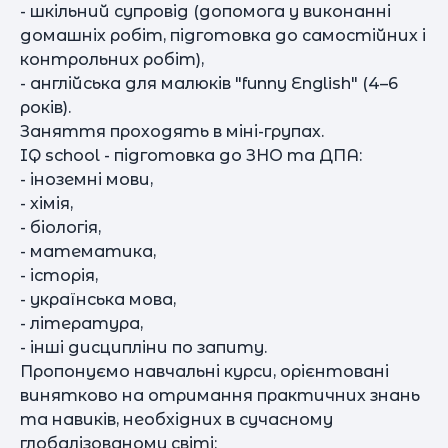
- шкільний супровід (допомога у виконанні
домашніх робіт, підготовка до самостійних і
контрольних робіт),
- англійська для малюків "funny English" (4–6
років).
Заняття проходять в міні-групах.
IQ school - підготовка до ЗНО та ДПА:
- іноземні мови,
- хімія,
- біологія,
- математика,
- історія,
- українська мова,
- література,
- інші дисципліни по запиту.
Пропонуємо навчальні курси, орієнтовані
винятково на отримання практичних знань
та навиків, необхідних в сучасному
глобалізованому світі: