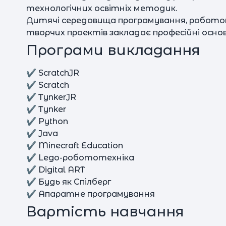
технологічних освітніх методик.
Дитячі середовища програмування, роботот
творчих проектів закладає професійні основи 
Програми викладання
✔︎ ScratchJR
✔︎ Scratch
✔︎ TynkerJR
✔︎ Tynker
✔︎ Python
✔︎ Java
✔︎ Minecraft Education
✔︎ Lego-робототехніка
✔︎ Digital ART
✔︎ Будь як Спілберг
✔︎ Апаратне програмування
Вартість навчання