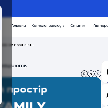
Головна
Каталог закладів
Статті
Автор
асово не працюють
 працюють
Додати в за