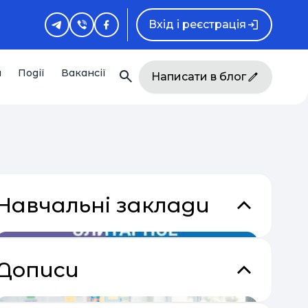
Вхід і реєстрація
и
Події
Вакансії
Написати в блог
Навчальні заклади
кладки
Дописи