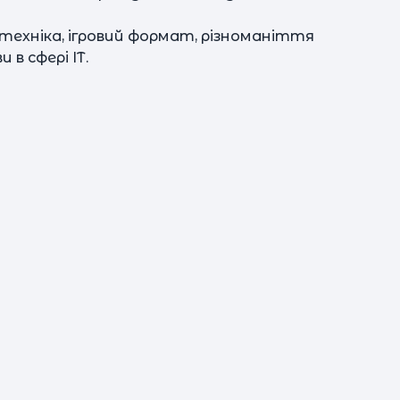
ехніка, ігровий формат, різноманіття
в сфері ІТ.
к
п
с