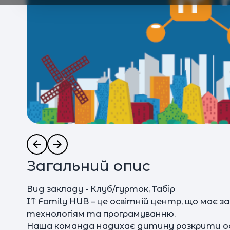
Загальний опис
Вид закладу - Клуб/гурток, Табір
IT Family HUB – це освітній центр, що має
технологіям та програмуванню.
Наша команда надихає дитину розкрити ос