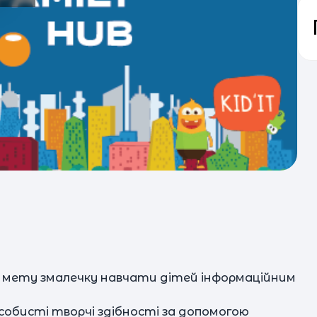
м
 за мету змалечку навчати дітей інформаційним
обисті творчі здібності за допомогою