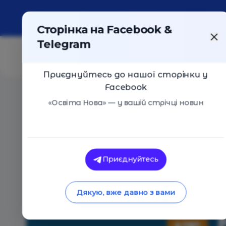
Про портал
Реклама
Контакти
Сторінка на Facebook &
Telegram
Приєднуйтесь до нашої сторінки у
Facebook
Головна
/
Навчальні заклади
/
IT Family HUB - тимч
«Освіта Нова» — у вашій стрічці новин
IT Family HUB - тимчасово не
Оцінка 5 - 1 голос
Приєднуйтесь
Дякую, вже давно з вами