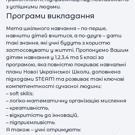
з успішними людьми.
Програми викладання
Мета шкільного навчання – по-перше,
навчити дітей вчитися, а по-друге – дати
такі знання, які учні будуть з користю
застосовувати у житті. Пропонуємо Вашим
дітям навчання у 1,2,3,4 та 5 класі за
програмою, яка повністю покриває навчальні
плани Нової Української Школи, доповнена
підходами STEAM та розвиває такі ключові
компетентності сучасної людини:
– soft skills;
– логіко-математичну організацію мислення
– креативність,
– відкритість до інновацій,
– підприємливість.
А також – учні отримують: