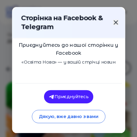
Сторінка на Facebook &
Telegram
Головна
/
Навчальні заклади
/
Школа Дружня До
Дитини
Приєднуйтесь до нашої сторінки у
Facebook
«Освіта Нова» — у вашій стрічці новин
Приєднуйтесь
Дякую, вже давно з вами