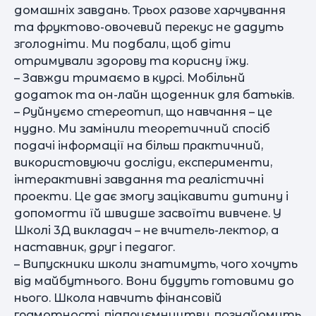
домашніх завдань. Трьох разове харчування
та фруктово-овочевий перекус не дадуть
зголодніти. Ми подбали, щоб діти
отримували здорову та корисну їжу.
– Завжди тримаємо в курсі. Мобільнй
додаток та он-лайн щоденник для батьків.
– Руйнуємо стереотип, що навчання – це
нудно. Ми замінили теоретичний спосіб
подачі інформації на більш практичний,
використовуючи досліди, експерименти,
інтерактивні завдання та реалістичні
проекти. Це дає змогу зацікавити дитину і
допомогти їй швидше засвоїти вивчене. У
Школі 3Д викладач – не вчитель-лектор, а
наставник, друг і педагог.
– Випускники школи знатимуть, чого хочуть
від майбутнього. Вони будуть готовими до
нього. Школа навчить фінансовій
грамотності, підприємництву, познайомить