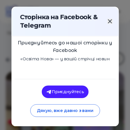
Сторінка на Facebook &
Telegram
Головна
/
Навчальні заклади
/
itBaza
Приєднуйтесь до нашої сторінки у
Facebook
«Освіта Нова» — у вашій стрічці новин
Приєднуйтесь
Дякую, вже давно з вами