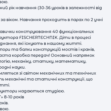
вою.
ий рік навчання (30-36 уроків в залежності від
за віком. Навчання проходить в парах по 2 учні
С
навички конструювання 40 функціональних
руктора FISCHERTECHNIK. Діти в процесі
єднання, які існують в нашому житті.
опори та балки конструкцій мостів і кранів,
аста коробка передач! Основний напрямок
огію, механіку, статику, математику,
одні науки.
мляться зі світом механічних та технічних
ь механічні та статичні конструкції, що
тті.
структори надаються студією.
 8-10 років
оків.
рвою.