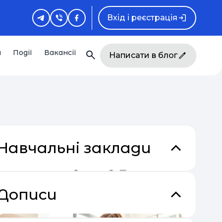
Вхід і реєстрація
и
Події
Вакансії
Написати в блог
Навчальні заклади
кладки
Дописи