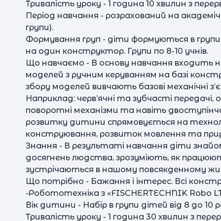
Тривалість уроку - 1 година 10 хвилин з перер
Період навчання - розрахований на академічн
групи).
Формування груп - діти формуються в групи 
на один конструктор. Групи по 8-10 учнів.
Що навчаємо - В основу навчання входить 
моделей з ручним керуванням на базі конст
збору моделей вивчають базові механічні з’
Наприклад: черв’ячні та зубчасті передачі, 
поворотні механізми та навіть двоступінч
розвитку дитини спрямовується на технол
конструювання, розвиток мовлення та прир
Знання - В результаті навчання діти знайо
досягнень людства, зрозуміють, як працюют
зустрічаються в нашому повсякденному жи
Що потрібно - Бажання і інтерес. Всі кон
-Робототехніка з «FISCHERTECHNIK Robo LT»
Вік дитини - Набір в групи дітей від 8 до 10 р
Тривалість уроку - 1 година 30 хвилин з пере