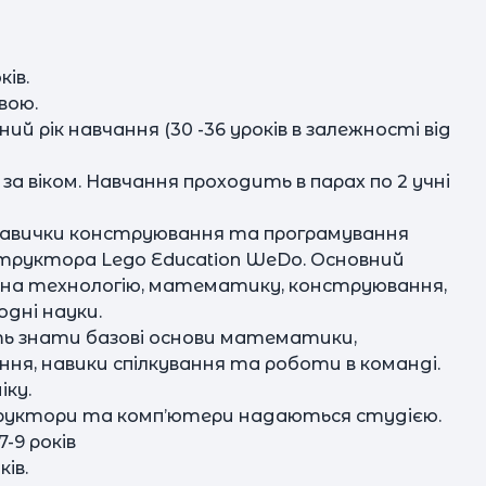
п
ків.
с
вою.
ий рік навчання (30 -36 уроків в залежності від
за віком. Навчання проходить в парах по 2 учні
 навички конструювання та програмування
структора Lego Education WeDo. Основний
на технологію, математику, конструювання,
дні науки.
ть знати базові основи математики,
ання, навики спілкування та роботи в команді.
іку.
структори та комп’ютери надаються студією.
-9 років
к
ків.
я