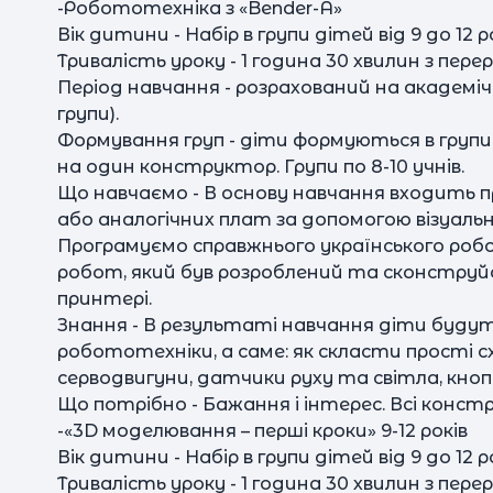
-Робототехніка з «Bender-A»
Вік дитини - Набір в групи дітей від 9 до 12 ро
Тривалість уроку - 1 година 30 хвилин з пере
Період навчання - розрахований на академічн
групи).
Формування груп - діти формуються в групи 
на один конструктор. Групи по 8-10 учнів.
Що навчаємо - В основу навчання входить 
або аналогічних плат за допомогою візуаль
Програмуємо справжнього українського робот
робот, який був розроблений та сконструй
принтері.
Знання - В результаті навчання діти буду
робототехніки, а саме: як скласти прості с
серводвигуни, датчики руху та світла, кно
Що потрібно - Бажання і інтерес. Всі конс
-«3D моделювання – перші кроки» 9-12 років
Вік дитини - Набір в групи дітей від 9 до 12 ро
Тривалість уроку - 1 година 30 хвилин з пере