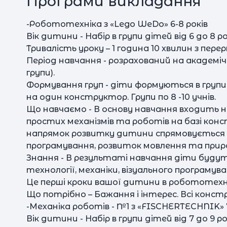
Програми викладання
-Робототехніка з «Lego WeDo» 6-8 років
Вік дитини - Набір в групи дітей від 6 до 8 ро
Тривалість уроку – 1 година 10 хвилин з перер
Період навчання - розрахований на академічн
групи).
Формування груп - діти формуються в групи 
на один конструктор. Групи по 8 -10 учнів.
Що навчаємо - В основу навчання входить
простих механізмів та роботів на базі кон
напрямок розвитку дитини спрямовується 
програмування, розвиток мовлення та приро
Знання - В результаті навчання діти буду
технології, механіки, візуального програмув
Це перші кроки вашої дитини в робототехн
Що потрібно – Бажання і інтерес. Всі кон
-Механіка роботів - №1 з «FISCHERTECHNIK» 7
Вік дитини - Набір в групи дітей від 7 до 9 ро