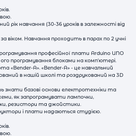
ків.
рвою.
ий рік навчання (30-36 уроків в залежності від
за віком. Навчання проходить в парах по 2 учні
програмування професійної плати Arduino UNO
ного програмування блоками на комп’ютері.
а «Bender-A». «Bender-A» - це навчальний
ований в нашій школі та роздрукований на 3D
ть знати базові основи електротехніки та
хеми, як запрограмувати лампочки,
пки, резистори та джойстики.
труктори і плати надаються студією.
ків.
рвою.