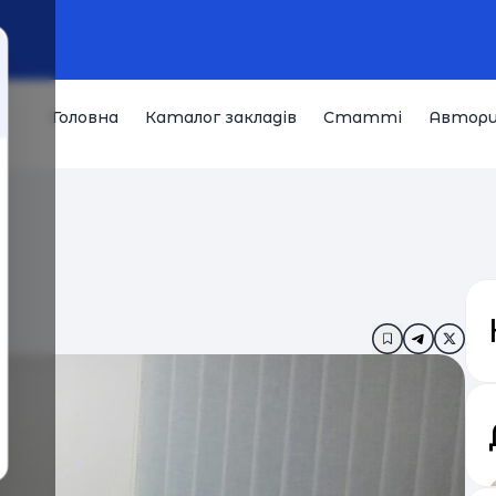
Головна
Каталог закладів
Статті
Автор
Додати в за