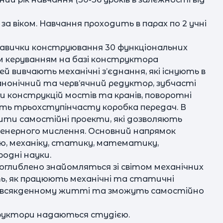
за віком. Навчання проходить в парах по 2 учні
навички конструювання 30 функціональних
м керуванням на базі конструктора
й вивчають механічні з’єднання, які існують в
нонічний та черв’ячний редуктор, зубчасті
ги конструкцій мостів та кранів, поворотні
ть трьохступінчасту коробка передач. В
бити самостійні проекти, які дозволяють
женерного мислення. Основний напрямок
ію, механіку, статику, математику,
одні науки.
поглиблено знайомляться зі світом механічних
ь, як працюють механічні та статичні
повсякденному житті та зможуть самостійно
структори надаються студією.