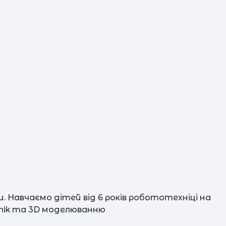
с
д
б
. Навчаємо дітей від 6 років робототехніці на
chnik та 3D моделюванню
м