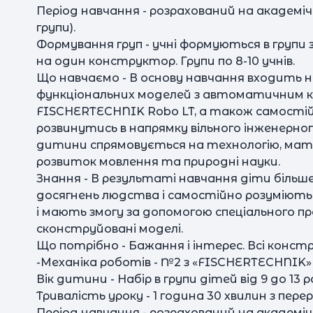
Період навчання - розрахований на академічн
групи).
Формування груп - учні формуються в групи з
на один конструктор. Групи по 8-10 учнів.
Що навчаємо - В основу навчання входить 
функціональних моделей з автоматичним к
FISCHERTECHNIK Robo LT, а також самостій
розвинутись в напрямку вільного інженерно
дитини спрямовується на технологію, мат
розвиток мовлення та природні науки.
Знання - В результаті навчання діти більш
досягнень людства і самостійно розуміють,
і мають змогу за допомогою спеціального п
сконструйовані моделі.
Що потрібно - Бажання і інтерес. Всі кон
-Механіка роботів - №2 з «FISCHERTECHNIK» 9
Вік дитини - Набір в групи дітей від 9 до 13 ро
Тривалість уроку - 1 година 30 хвилин з пере
Період навчання - розрахований на академічн