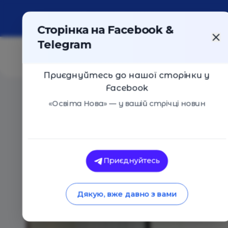
Про портал
Реклама
Контакти
Сторінка на Facebook &
Telegram
Приєднуйтесь до нашої сторінки у
Facebook
Головна
/
Навчальні заклади
/
RobotSchool (Київ)
«Освіта Нова» — у вашій стрічці новин
RobotSchool (Київ)
Оцінка 0 - 0 голосів
Приєднуйтесь
Дякую, вже давно з вами