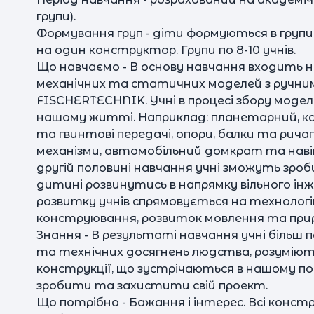
групи).
Формування груп - діти формуються в групи 
на один конструктор. Групи по 8-10 учнів.
Що навчаємо - В основу навчання входить 
механічних та статичних моделей з ручни
FISCHERTECHNIK. Учні в процесі збору моделе
нашому житті. Наприклад: планетарний, ка
та гвинтові передачі, опори, балки та рича
механізми, автомобільний домкрат та наві
другій половині навчання учні зможуть зро
дитині розвинутись в напрямку вільного ін
розвитку учнів спрямовується на технолог
конструювання, розвиток мовлення та прир
Знання - В результаті навчання учні більш 
та технічних досягнень людства, розуміют
конструкції, що зустрічаються в нашому 
зробити та захистити свій проект.
Що потрібно - Бажання і інтерес. Всі кон