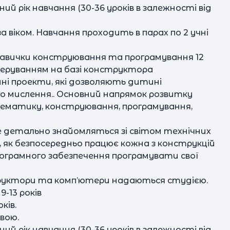
ий рік навчання (30-36 уроків в залежності від
а віком. Навчання проходить в парах по 2 учні
навички конструювання та програмування 12
еруванням на базі конструктора
ні проекти, які дозволяють дитині
го мислення.. Основний напрямок розвитку
ематику, конструювання, програмування,
е детально знайомляться зі світом технічних
 як безпосередньо працює кожна з конструкцій
рограмного забезпечення програмувати свої
структори та комп’ютери надаються студією.
-13 років
ків.
рвою.
ий рік навчання (30-36 уроків в залежності від