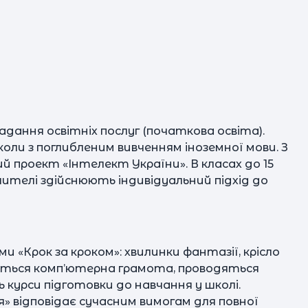
за
в
д
надання освітніх послуг (початкова освіта).
п
оли з поглибленим вивченням іноземної мови. З
ре
ий проект «Інтелект України». В класах до 15
чителі здійснюють індивідуальний підхід до
«Крок за кроком»: хвилинки фантазії, крісло
ається комп’ютерна грамота, проводяться
ь курси підготовки до навчання у школі.
» відповідає сучасним вимогам для повної