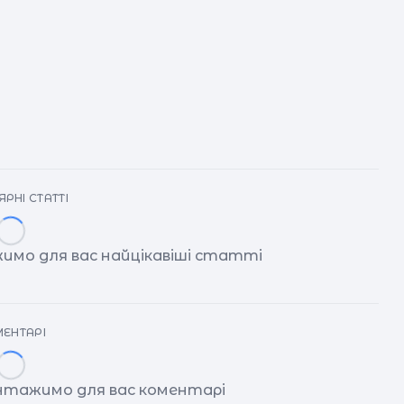
РНІ СТАТТІ
имо для вас найцікавіші статті
ЕНТАРІ
антажимо для вас коментарі