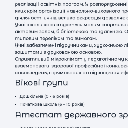
реалізації освітніх програм. У розпорядженн
яких крім організації навчально-виховного п
діяльності учнів, велика рекреація дозволяє
Учні школи користуються малим спортивн
актовим залом, бібліотекою та їдальнею. О
типовим перелікам та вимогам.
Учні забезпечені підручниками, художньою 
зошитами з друкованою основою.
Сприятливий мікроклімат у педагогічному 
взаємоповаги, здорової професійної конкуре
нововведень, спрямованих на підвищення еф
Вікові групи
Дошкільна (0 - 6 років)
Початкова школа (6 - 10 років)
Атестат державного зр