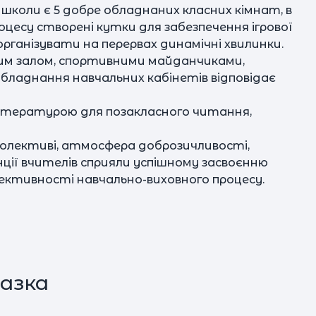
і школи є 5 добре обладнаних класних кімнат, в
роцесу створені кутки для забезпечення ігрової
 організувати на перервах динамічні хвилинки.
им залом, спортивними майданчиками,
бладнання навчальних кабінетів відповідає
літературою для позакласного читання,
колективі, атмосфера доброзичливості,
нції вчителів сприяли успішному засвоєнню
ективності навчально-виховного процесу.
азка