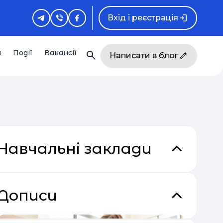
Вхід і реєстрація
и
Події
Вакансії
Написати в блог
Навчальні заклади
кладки
Дописи