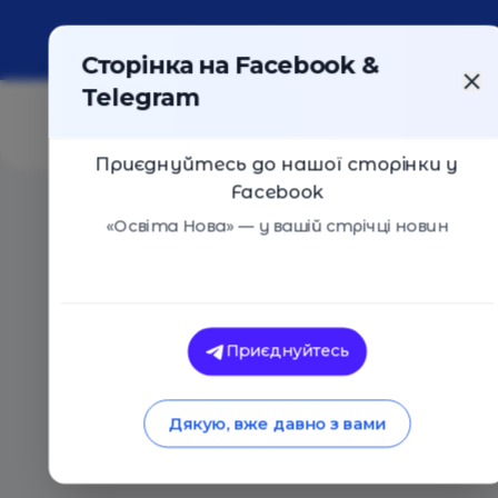
Про портал
Реклама
Контакти
Сторінка на Facebook &
Telegram
Приєднуйтесь до нашої сторінки у
Facebook
Головна
/
Навчальні заклади
/
Гармонія
«Освіта Нова» — у вашій стрічці новин
Гармонія
Оцінка 0 - 0 голосів
Приєднуйтесь
Дякую, вже давно з вами