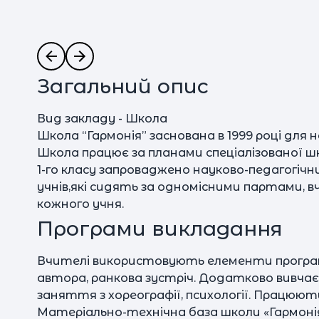
Загальний опис
Вид закладу - Школа
Школа “Гармонія” заснована в 1999 році для 
Школа працює за планами спеціалізованої шк
1-го класу запроваджено науково-педагогічн
учнів,які сидять за одномісними партами, в
кожного учня.
Програми викладання
Вчителі використовують елементи програми 
автора, ранкова зустріч. Додатково вивч
заняття з хореографії, психології. Працюют
Матеріально-технічна база школи «Гармонія