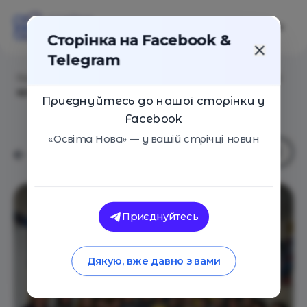
Сторінка на Facebook &
Telegram
Головна
/
Навчальні заклади
/
Академія ментальної
арифметики "SMARTUM" (Львів)
Приєднуйтесь до нашої сторінки у
Facebook
«Освіта Нова» — у вашій стрічці новин
Приєднуйтесь
Дякую, вже давно з вами