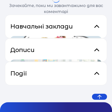
Зачекайте, поки ми завантажимо для вас
коментарі
Навчальні заклади
Дописи
Події
Практичний онлайн-марафон
04.05
“Святковий Email Boost”
Дитяча корпорація "Чомучки"
МОН оприлюднило