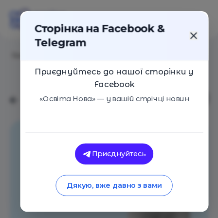
Сторінка на Facebook &
Telegram
Головна
/
Навчальні заклади
/
Майбутні
Приєднуйтесь до нашої сторінки у
Facebook
«Освіта Нова» — у вашій стрічці новин
Приєднуйтесь
Дякую, вже давно з вами