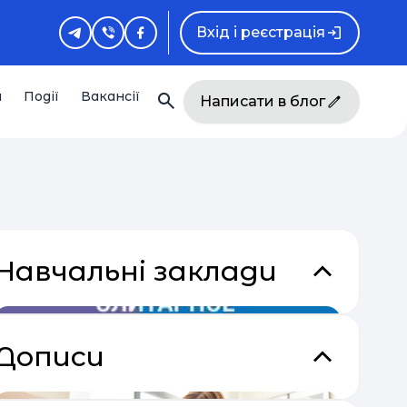
Вхід і реєстрація
и
Події
Вакансії
Написати в блог
Навчальні заклади
Дописи
кладки