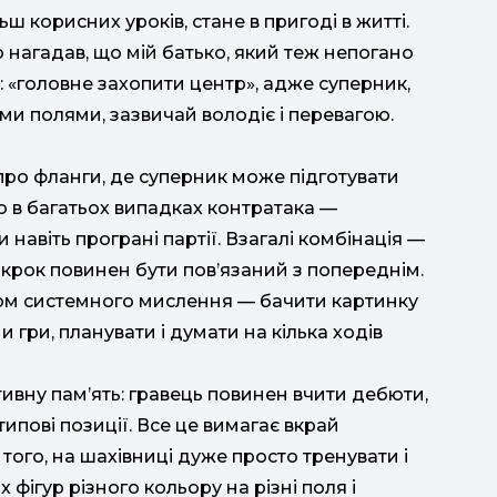
ш корисних уроків, стане в пригоді в житті.
нагадав, що мій батько, який теж непогано
ю: «головне захопити центр», адже суперник,
и полями, зазвичай володіє і перевагою.
про фланги, де суперник може підготувати
о в багатьох випадках контратака —
навіть програні партії. Взагалі комбінація —
 крок повинен бути пов’язаний з попереднім.
ом системного мислення — бачити картинку
 гри, планувати і думати на кілька ходів
ивну пам’ять: гравець повинен вчити дебюти,
типові позиції. Все це вимагає вкрай
 того, на шахівниці дуже просто тренувати і
 фігур різного кольору на різні поля і