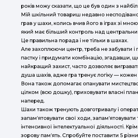
років можу сказати, що це був один з найбіль
Мій шкільний товариш недавно несподівано 
грав у шахи, колись вчив його в іграх зі мно
який має більший контроль над центральним
Це правильна порада і не тільки в шахах.
Але захоплюючи центр, треба не забувати і 
пастку і придумати комбінацію, згадавши, щ
найкращий захист, часто дозволяє вигравати 
душа шахів, адже гра тренує логіку — кожен
Вона також допомагає опанувати мистецтв
цілком (всю дошку), приховувати власні плани
наперед.
Шахи також тренують довготривалу і операт
запам’ятовувати свої ходи, запам’ятовувати 
інтенсивної інтелектуальної діяльності. Крім
зорову пам’ять. Спробуйте поставити 5 різних