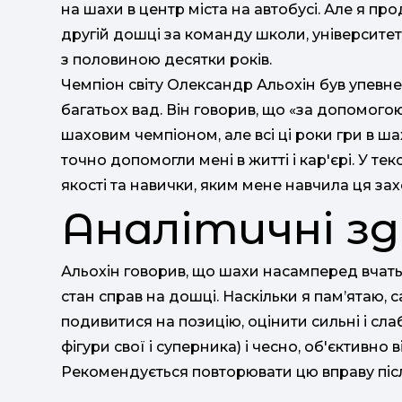
на шахи в центр міста на автобусі. Але я пр
другій дошці за команду школи, університет
з половиною десятки років.
Чемпіон світу Олександр Альохін був упев
багатьох вад. Він говорив, що «за допомогою
шаховим чемпіоном, але всі ці роки гри в ш
точно допомогли мені в житті і кар'єрі. У те
якості та навички, яким мене навчила ця зах
Аналітичні зд
Альохін говорив, що шахи насамперед вчать
стан справ на дошці. Наскільки я пам’ятаю, с
подивитися на позицію, оцінити сильні і сла
фігури свої і суперника) і чесно, об'єктивно 
Рекомендується повторювати цю вправу піс