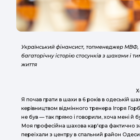
Український фінансист, топменеджер МВФ,
багаторічну історію стосунків з шахами і т
життя
Х
Я почав грати в шахи в 6 років в одеській ша
керівництвом відмінного тренера Ігоря Горб
не був — так прямо і говорили, хоча мені й б
Моя професійна шахова кар'єра фактично зак
переїхали з центру в спальний район Одеси,