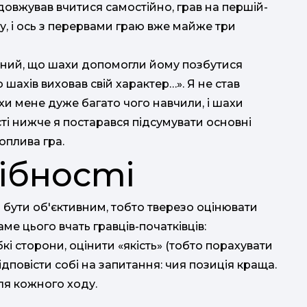
одовжував вчитися самостійно, грав на першій-
у, і ось з перервами граю вже майже три
на
ф
нений, що шахи допомогли йому позбутися
р
 шахів виховав свій характер…». Я не став
кул
ахи мене дуже багато чого навчили, і шахи
ксті нижче я постарався підсумувати основні
оплива гра.
ібності
 бути об'єктивним, тобто тверезо оцінювати
аме цього вчать гравців-початківців:
бкі сторони, оцінити «якість» (тобто порахувати
відповісти собі на запитання: чия позиція краща.
ля кожного ходу.