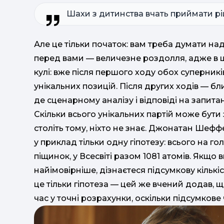
Шахи з дитинства вчать приймати р
Але це тільки початок: вам треба думати над 
перед вами — величезне роздолля, адже в ша
кулі: вже після першого ходу обох суперник
унікальних позицій. Після других ходів — бли
де сценарному аналізу і відповіді на запит
Скільки всього унікальних партій може бути з
століть тому, ніхто не знає. Джонатан Шеффе
у приклад тільки одну гіпотезу: всього на гол
піщинок, у Всесвіті разом 1081 атомів. Якщо
найімовірніше, дізнаєтеся підсумкову кількі
це тільки гіпотеза — цей же вчений додав, що
час у точні розрахунки, оскільки підсумкове