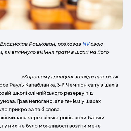
 Владислав Рашкован, розказав
NV
свою
им, як вплинуло вміння грати в шахи на його
К
бл
«Хорошому гравцеві завжди щастить»
віль
осе Рауль Капабланка, 3-й Чемпіон світу з шахів
ховій школі олімпійського резерву під
унова. Грав непогано, але генієм у шахах
уло прикро за такі слова.
інчилася через кілька років, коли батьки
 і у них не було можливості возити мене