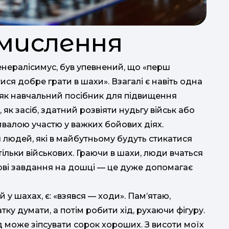
мислення
нералісимус, був упевнений, що «перш
ся добре грати в шахи». Взагалі є навіть одна
 як навчальний посібник для підвищення
, як засіб, здатний розвіяти нудьгу військ або
ивалою участю у важких бойових діях.
 людей, які в майбутньому будуть стикатися
ільки військових. Граючи в шахи, люди вчаться
ові завдання на дошці — це дуже допомагає
 у шахах, є: «взявся — ходи». Пам’ятаю,
тку думати, а потім робити хід, рухаючи фігуру.
д може зіпсувати сорок хороших. З висоти моїх