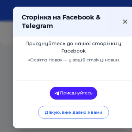
Про портал
Реклама
Контакти
Сторінка на Facebook &
Telegram
Приєднуйтесь до нашої сторінки у
Facebook
Головна
/
Статті
/
Навіщо дітям прищеплювати любо
«Освіта Нова» — у вашій стрічці новин
Освіта Нова
Навіщо дітям при
Приєднуйтесь
шахів
Дякую, вже давно з вами
20.07.2020
6965
0