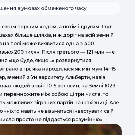
ішення в умовах обмеженого часу
своїм першим ходом, а потім і другим. І тут
хах більше шляхів, ніж доріг на всій земній
ів на полі може виявитися одна з 400
зько 200 тисяч. Після третього — 121 млн — є
ання «що буде, якщо…» розвернутися.
іграно в грі, яка народилася як мінімум 14−15
р, вчений з Університету Альберти, навів
овах людей в світі 1015 волосин, на Землі 1023
 ви перемножите між собою ці три числа, то,
сть можливих зіграних партій на шахівниці. Але
 «ніхто навіть не візьметься інвестувати свій
 число просто не піддається розумінню».