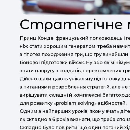
Стратегічне 
Принц Конде, французький полководець і ге
ніж стати хорошим генералом, треба навчити
з гіпотез походження гри, що гру винайшли
бойової підготовки військ. Ну або як мінімум
зняти напругу з солдатів, перевтомлених тр
Дійсно шахи дають унікальну підготовку для
з питаннями розроблення стратегій, але не т
вирішувати складні й комплексні багатоход
для розвитку «рroblem solving» здібностей.
Одним з найперших уроків, якому вчать дітей
як складно в 6 років визнати, що треба споча
Складно було повірити, що один поганий хі