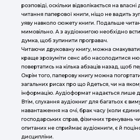
розповіді, оскільки відволікається на власні
читання паперової книги, ніщо не вадить зу
уяву навколо сюжету книги. Подальше читан
мимовільно. А з аудіокнигою необхідно вст
думка, щоб зупинити програвач.
Читаючи друковану книгу, можна смакувати
краще зрозуміти сенс або насолодитися ню
повертатись на кілька абзаців назад, щоб пе
Окрім того, паперову книгу можна погортати,
загальних рисах про що йдеться, чи на яком
інформацію. Аудіоформат надається лише д
Втім, слухання аудіокниг для багатьох є в
навантаження на очі, брак часу (коли єдини
господарських справ, фізичних тренувань чи
опитаних не сприймає аудіокниги, є й поцін
дисципліни.