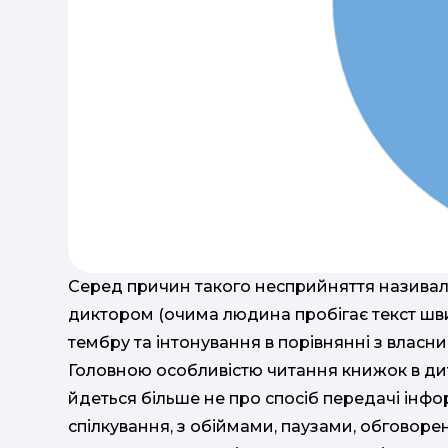
Серед причин такого несприйняття називал
диктором (очима людина пробігає текст шви
тембру та інтонування в порівнянні з власн
Головною особливістю читання книжок в дити
йдеться більше не про спосіб передачі інфо
спілкування, з обіймами, паузами, обговоре