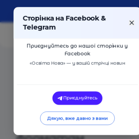
Про портал
Реклама
Контакти
Сторінка на Facebook &
Telegram
Приєднуйтесь до нашої сторінки у
Facebook
Головна
/
Статті
/
Аудіокниги: чому одні легко спри
«Освіта Нова» — у вашій стрічці новин
Осо
Валентина Мержиєвська
Аудіокниги: чому од
Приєднуйтесь
сприймають інформа
Дякую, вже давно з вами
надають перевагу
форматам