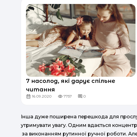
7 насолод, які дарує спільне
читання
16.09.2020
7757
0
Інша дуже поширена перешкода для прослух
утримувати увагу. Одним вдається концентрув
за виконанням рутинної ручної роботи. Ал