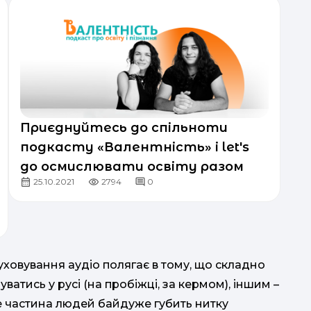
Приєднуйтесь до спільноти
подкасту «Валентність» і let's
go осмислювати освіту разом
25.10.2021
2794
0
овування аудіо полягає в тому, що складно
атись у русі (на пробіжці, за кермом), іншим –
е частина людей байдуже губить нитку