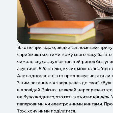
Вже не пригадаю, звідки взялось таке прип
сприймаються тими, кому свого часу багато ч
чимало слухає аудіокниг, цей ринок без упину
акустичні бібліотеки, в яких можна знайти н
Але водночас є ті, хто продовжує читати л
З цим питанням я звернулась до своєї «бул
відповідей. Звісно, це вкрай нерепрезентати
не було жодного, хто геть не читає книжок.
паперовими чи електронними книгами. Прот
Тож, хочу ними поділитися.