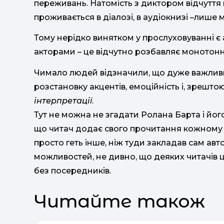
переживань. Натомість з диктором відчуття 
проживається в діалозі, в аудіокнизі –лише 
Тому нерідко винятком у прослуховуванні є 
акторами – це відчутно розбавляє монотонн
Чимало людей відзначили, що дуже важливим
розстановку акцентів, емоційність і, зрешто
інтерпретації
.
Тут не можна не згадати Ролана Барта і його
що читач додає свого прочитання кожному т
просто геть інше, ніж туди закладав сам авт
можливостей, не дивно, що деяких читачів ц
без посередників.
Читайте також