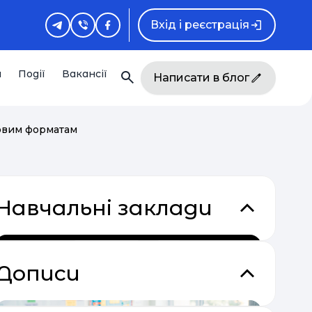
Вхід і реєстрація
и
Події
Вакансії
Написати в блог
товим форматам
Навчальні заклади
Дописи