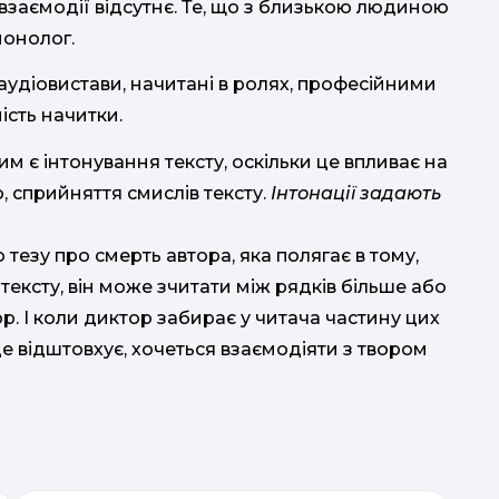
взаємодії відсутнє. Те, що з близькою людиною
монолог.
аудіовистави, начитані в ролях, професійними
ість начитки.
 є інтонування тексту, оскільки це впливає на
ю, сприйняття смислів тексту.
Інтонації задають
 тезу про смерть автора, яка полягає в тому,
ексту, він може зчитати між рядків більше або
ор. І коли диктор забирає у читача частину цих
е відштовхує, хочеться взаємодіяти з твором