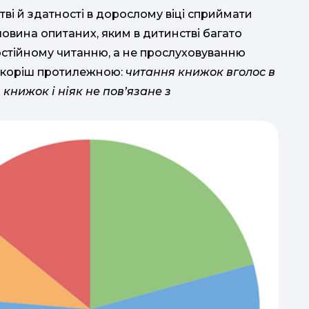
ві й здатності в дорослому віці сприймати
овина опитаних, яким в дитинстві багато
остійному читанню, а не прослуховуванню
 скоріш протилежною:
читання книжок вголос в
книжок і ніяк не пов’язане з