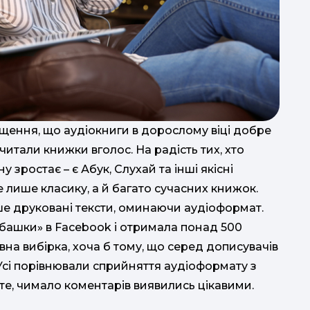
д
ущення, що аудіокниги в дорослому віці добре
итали книжки вголос. На радість тих, хто
 зростає – є Абук, Слухай та інші якісні
е лише класику, а й багато сучасних книжок.
ише друковані тексти, оминаючи аудіоформат.
ьбашки» в Facebook і отримала понад 500
вна вибірка, хоча б тому, що серед дописувачів
 Усі порівнювали сприйняття аудіоформату з
е, чимало коментарів виявились цікавими.