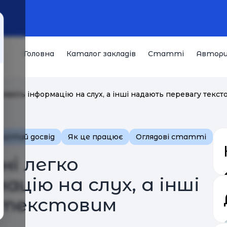
Головна
Каталог закладів
Статті
Автор
ймають інформацію на слух, а інші надають перевагу текс
бистий досвід
Як це працює
Оглядові статті
ні легко
цію на слух, а інші
 текстовим