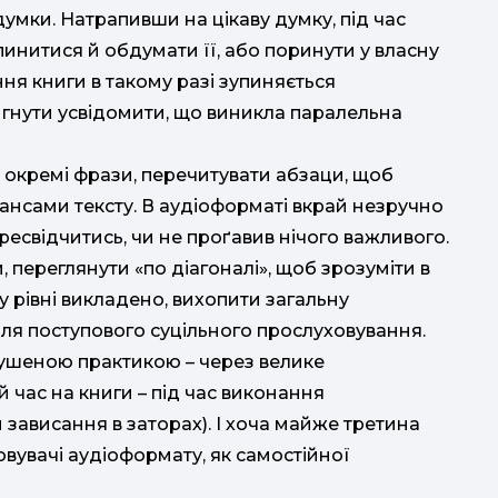
 думки. Натрапивши на цікаву думку, під час
пинитися й обдумати її, або поринути у власну
ня книги в такому разі зупиняється
игнути усвідомити, що виникла паралельна
 окремі фрази, перечитувати абзаци, щоб
ансами тексту. В аудіоформаті вкрай незручно
ресвідчитись, чи не проґавив нічого важливого.
 переглянути «по діагоналі», щоб зрозуміти в
у рівні викладено, вихопити загальну
ля поступового суцільного прослуховування.
имушеною практикою – через велике
й час на книги – під час виконання
 зависання в заторах). І хоча майже третина
овувачі аудіоформату, як самостійної