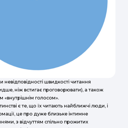
и невідповідності швидкості читання
дше, ніж встигає проговорювати), а також
им «внутрішнім голосом».
нстві є те, що їх читають найближчі люди, і
рмації, це про дуже близьке інтимне
ннями, з відчуттям спільно прожитих