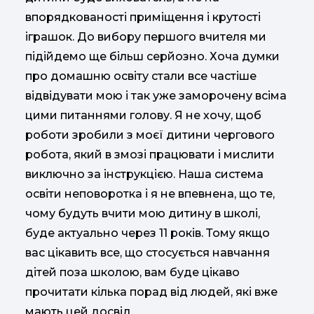
впорядкованості приміщення і крутості
іграшок. До вибору першого вчителя ми
підійдемо ще більш серйозно. Хоча думки
про домашню освіту стали все частіше
відвідувати мою і так уже заморочену всіма
цими питаннями голову. Я не хочу, щоб
роботи зробили з моєї дитини чергового
робота, який в змозі працювати і мислити
виключно за інструкцією. Наша система
освіти неповоротка і я не впевнена, що те,
чому будуть вчити мою дитину в школі,
буде актуально через 11 років. Тому якщо
вас цікавить все, що стосується навчання
дітей поза школою, вам буде цікаво
прочитати кілька порад від людей, які вже
мають цей досвід.