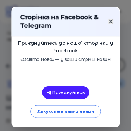
Сторінка на Facebook &
Telegram
Головна
/
Статті
/
Шкільна освіта vs домашнє
навчання
Приєднуйтесь до нашої сторінки у
Facebook
«Освіта Нова» — у вашій стрічці новин
Особистий досвід
Поради
Освіта Нова
Приєднуйтесь
Шкільна освіта vs домашнє
навчання
Дякую, вже давно з вами
01.03.2017
11797
2