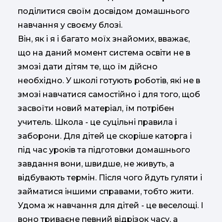
поділитися своїм досвідом домашнього
навчання у своєму блозі.
Він, як і я і багато моїх знайомих, вважає,
що на даний момент система освіти не в
змозі дати дітям те, що їм дійсно
необхідно. У школі готують роботів, які не в
змозі навчатися самостійно і для того, щоб
засвоїти новий матеріал, їм потрібен
учитель. Школа - це суцільні правила і
заборони. Для дітей це скоріше каторга і
під час уроків та підготовки домашнього
завдання вони, швидше, не живуть, а
відбувають термін. Після чого йдуть гуляти і
займатися іншими справами, тобто жити.
Удома ж навчання для дітей - це веселощі. І
воно триваєне певний відрізок часу, а