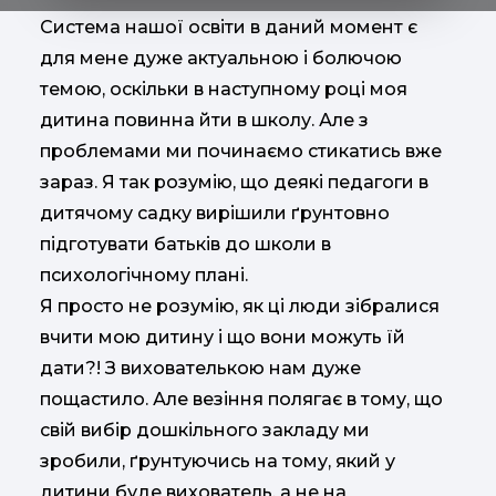
Система нашої освіти в даний момент є
для мене дуже актуальною і болючою
темою, оскільки в наступному році моя
дитина повинна йти в школу. Але з
проблемами ми починаємо стикатись вже
зараз. Я так розумію, що деякі педагоги в
дитячому садку вирішили ґрунтовно
підготувати батьків до школи в
психологічному плані.
Я просто не розумію, як ці люди зібралися
вчити мою дитину і що вони можуть їй
дати?! З вихователькою нам дуже
пощастило. Але везіння полягає в тому, що
свій вибір дошкільного закладу ми
зробили, ґрунтуючись на тому, який у
дитини буде вихователь, а не на