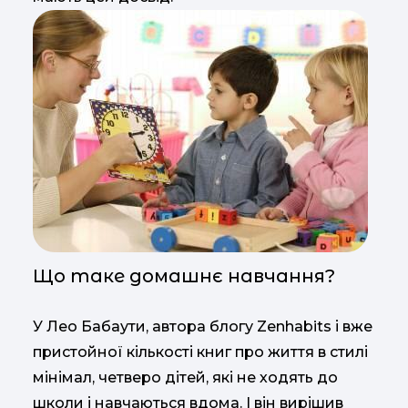
Що таке домашнє навчання?
У Лео Бабаути, автора блогу Zenhabits і вже
пристойної кількості книг про життя в стилі
мінімал, четверо дітей, які не ходять до
школи і навчаються вдома. І він вирішив