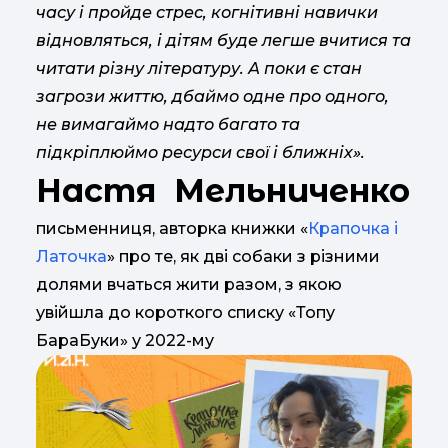
часу і пройде стрес, когнітивні навички
відновляться, і дітям буде легше вчитися та
читати різну літературу. А поки є стан
загрози життю, дбаймо одне про одного,
не вимагаймо надто багато та
підкріплюймо ресурси свої і ближніх».
Настя Мельниченко
письменниця, авторка книжки «
Крапочка і
Латочка
» про те, як дві собаки з різними
долями вчаться жити разом, з якою
увійшла до короткого списку «Топу
БараБуки» у 2022-му