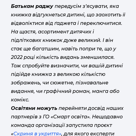
Батькам раджу
передусім з’ясувати, яка
книжка відгукнеться дитині, що заохотить її
відволіктися від ґаджета і переключитися.
На щастя, асортимент дитячих і
підліткових книжок дуже великий. І він
стає ще багатшим, навіть попри те, що у
2022 році кількість видань зменшилася.
Тож спробуйте визначити, чи вашій дитині
підійде книжка з великою кількістю
зображень, чи сюжетне, пізнавальне
видання, чи графічний роман, манга або
комікс.
Освітяни можуть
перейняти досвід наших
партнерів з ГО «Смарт освіта». Нещодавно
команда організації запустила проєкт
«
Скриня в укриття»
, для якого експерти