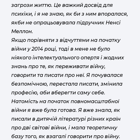
загрози життю. Це важкий досвід для
психіки, і я не знаю, як би з ним впоралася,
якби не опрацьовувала підручник Ненсі
Меллон.
Якщо порівняти з відчуттями на початку
війни у 2014 році, тоді в мене не було
ніякого інтелектуального опертя і жодних
знань про те, як переживати війну,
говорити та писати про неї. Я почувалася
безпомічною, перестала писати, змінила
професію, аби вберегти саму себе.
Натомість на початок повномасштабної
війни я вже була готова. Я вже знала, як
писали в дитячій літературі різних країн
про дві світові війни, і мала теоретичну
базу того, як взагалі говорити про війну.