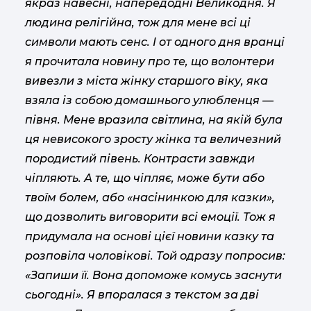
якраз навесні, напередодні Великодня. Я
людина релігійна, тож для мене всі ці
символи мають сенс. І от одного дня вранці
я прочитала новину про те, що волонтери
вивезли з міста жінку старшого віку, яка
взяла із собою домашнього улюбленця —
півня. Мене вразила світлина, на якій була
ця невисокого зросту жінка та величезний
породистий півень. Контрасти завжди
чіпляють. А те, що чіпляє, може бути або
твоїм болем, або «насінинкою для казки»,
що дозволить виговорити всі емоції. Тож я
придумала на основі цієї новини казку та
розповіла чоловікові. Той одразу попросив:
«Запиши її. Вона допоможе комусь заснути
сьогодні». Я впоралася з текстом за дві