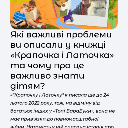
Які важливі проблеми
ви описали у книжці
«Крапочка і Латочка»
та чому про це
важливо знати
дітям?
«"Крапочку і Латочку" я писала ще до 24
лютого 2022 року, тож, на відміну від
багатьох інших у «Топі БараБуки», вона не
має прив’язки до повномасштабної
війни. Натомість у ній описана історія про