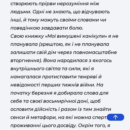
створюють прірви нерозуміння між
людьми. Одні не знають, що відчувають
інші, й тому можуть своїми словами чи
поведінкою завдавати болю.
Свою книжку «Мої вимушені канікули» я не
планувала (зрештою, як і не планувала
залишати свій дім через повномасштабне
вторгнення). Вона народилася з якогось
внутрішнього світла та сили, які я
намагалася протиставити темряві й
невідомості перших тижнів війни. На
початку березня я добирала слова для
себе та своєї восьмирічної доні, щоб
ословити дійсність і разом із тим знайти
сенси й метафори, на які можна спертися у
проживанні цього досвіду. Окрім того, я