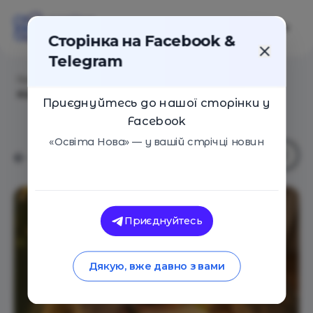
Сторінка на Facebook &
Telegram
Головна
/
Статті
/
Як зацікавити дітей читанням:
відповідають українські письменниці
Приєднуйтесь до нашої сторінки у
Facebook
«Освіта Нова» — у вашій стрічці новин
Приєднуйтесь
Дякую, вже давно з вами