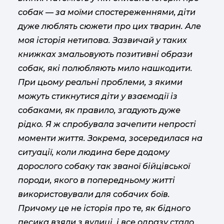
собак — за моїми спостереженнями, діти
дуже люблять сюжети про цих тварин. Але
моя історія нетипова. Зазвичай у таких
книжках змальовують позитивні образи
собак, які полюбляють мило нашкодити.
При цьому реальні проблеми, з якими
можуть стикнутися діти у взаємодії із
собаками, як правило, згадують дуже
рідко. Я ж спробувала зачепити непрості
моменти життя. Зокрема, зосередилася на
ситуації, коли людина бере додому
дорослого собаку так званої бійцівської
породи, якого в попередньому житті
використовували для собачих боїв.
Причому це не історія про те, як бідного
песика взяли з вулиці, і все одразу стало