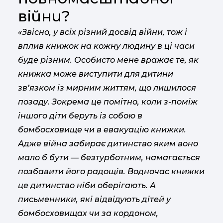
війни?
«Звісно, у всіх різний досвід війни, тож і
вплив книжок на кожну людину в ці часи
буде різним. Особисто мене вражає те, як
книжка може виступити для дитини
зв’язком із мирним життям, що лишилося
позаду. Зокрема це помітно, коли з-поміж
іншого діти беруть із собою в
бомбосховище чи в евакуацію книжки.
Адже війна забирає дитинство яким воно
мало б бути — безтурботним, намагається
позбавити його радощів. Водночас книжки
це дитинство ніби оберігають.
А
письменники, які відвідують дітей у
бомбосховищах чи за кордоном,