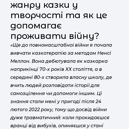
жанру казки у
творчості та як це
допомагає
проживати війну?
«Ще до повномасштабної війни я почала
вивчати казкотерапію за методом Ненсі
Меллон. Вона дебютувала як казкарка
наприкінці 70-х років ХХ століття, а в
середині 80-х створила власну школу, де
вчить людей розповідати історії для
самозцілення чи допомоги іншим. Ці
знання стали мені у пригоді після 24
лютого 2022 року, тому що досвід війни
дуже травматичний: коли прокидаєшся
вранці від вибухів, опиняєшся у стані