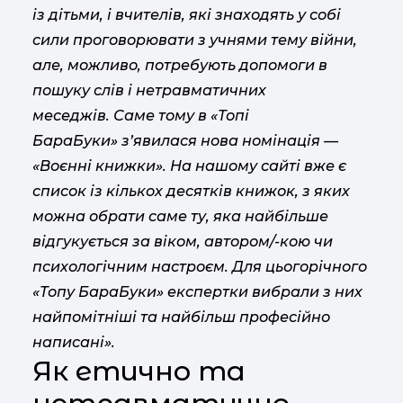
із дітьми, і вчителів, які знаходять у собі
сили проговорювати з учнями тему війни,
але, можливо, потребують допомоги в
пошуку слів і нетравматичних
меседжів. Саме тому в «Топі
БараБуки» з’явилася нова номінація —
«Воєнні книжки». На нашому сайті вже є
список із кількох десятків книжок, з яких
можна обрати саме ту, яка найбільше
відгукується за віком, автором/-кою чи
психологічним настроєм. Для цьогорічного
«Топу БараБуки» експертки вибрали з них
найпомітніші та найбільш професійно
написані».
Як етично та