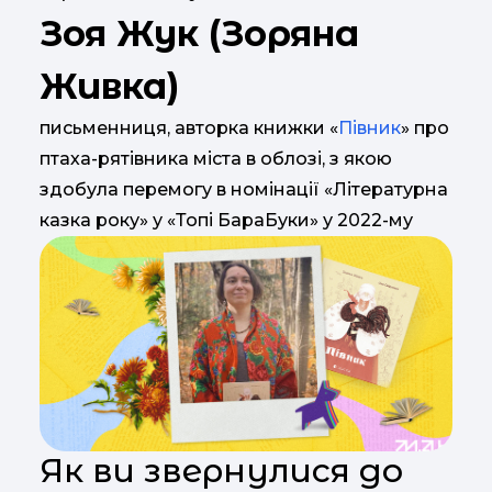
Зоя Жук (Зоряна
Живка)
письменниця, авторка книжки «
Півник
» про
птаха-рятівника міста в облозі, з якою
здобула перемогу в номінації «Літературна
казка року» у «Топі БараБуки» у 2022-му
Як ви звернулися до