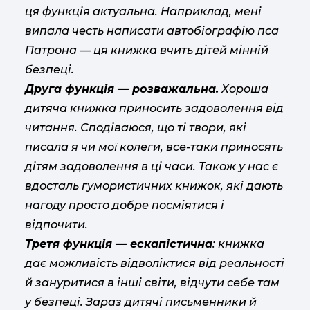
ця функція актуальна. Наприклад, мені
випала честь написати автобіографію пса
Патрона — ця книжка вчить дітей мінній
безпеці.
Друга функція — розважальна.
Хороша
дитяча книжка приносить задоволення від
читання. Сподіваюся, що ті твори, які
писала я чи мої колеги, все-таки приносять
дітям задоволення в ці часи. Також у нас є
вдосталь гумористичних книжок, які дають
нагоду просто добре посміятися і
відпочити.
Третя функція — ескапістична
: книжка
дає можливість відволіктися від реальності
й зануритися в інші світи, відчути себе там
у безпеці. Зараз дитячі письменники й