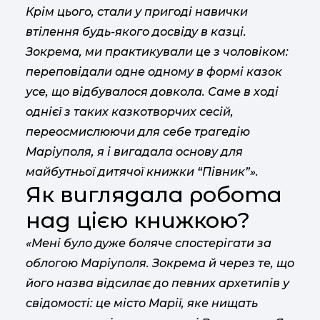
Крім цього, стали у пригоді навички
втілення будь-якого досвіду в казці.
Зокрема, ми практикували це з чоловіком:
переповідали одне одному в формі казок
усе, що відбувалося довкола. Саме в ході
однієї з таких казкотворчих сесій,
переосмислюючи для себе трагедію
Маріуполя, я і вигадала основу для
майбутньої дитячої книжки “Півник”».
Як виглядала робота
над цією книжкою?
«Мені було дуже боляче спостерігати за
облогою Маріуполя. Зокрема й через те, що
його назва відсилає до певних архетипів у
свідомості: це місто Марії, яке нищать