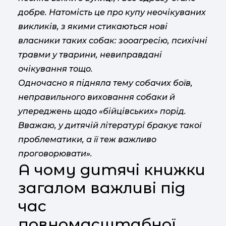
добре. Натомість це про купу неочікуваних
викликів, з якими стикаються нові
власники таких собак: зооагресію, психічні
травми у тварини, невиправдані
очікування тощо.
Одночасно я підняла тему собачих боїв,
неправильного виховання собаки й
упереджень щодо «бійцівських» порід.
Вважаю, у дитячій літературі бракує такої
проблематики, а її теж важливо
проговорювати».
А чому дитячі книжки
загалом важливі під
час
повномасштабної