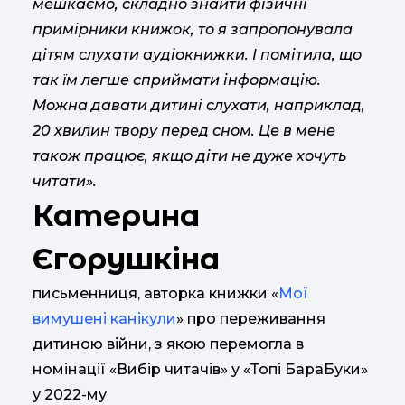
мешкаємо, складно знайти фізичні
примірники книжок, то я запропонувала
дітям слухати аудіокнижки. І помітила, що
так їм легше сприймати інформацію.
Можна давати дитині слухати, наприклад,
20 хвилин твору перед сном. Це в мене
також працює, якщо діти не дуже хочуть
читати».
Катерина
Єгорушкіна
письменниця, авторка книжки «
Мої
вимушені канікули
» про переживання
дитиною війни, з якою перемогла в
номінації «Вибір читачів» у «Топі БараБуки»
у 2022-му