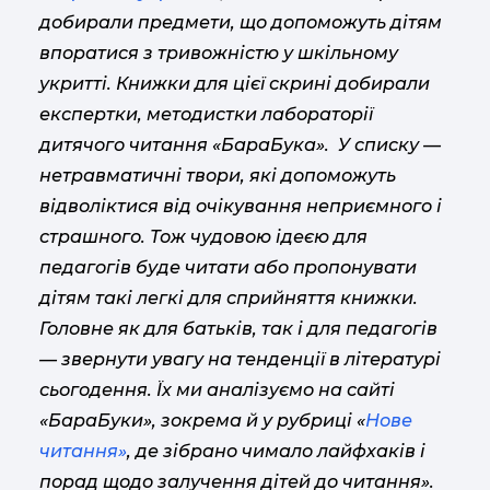
добирали предмети, що допоможуть дітям
впоратися з тривожністю у шкільному
укритті. Книжки для цієї скрині добирали
експертки, методистки лабораторії
дитячого читання «БараБука». У списку —
нетравматичні твори, які допоможуть
відволіктися від очікування неприємного і
страшного. Тож чудовою ідеєю для
педагогів буде читати або пропонувати
дітям такі легкі для сприйняття книжки.
Головне як для батьків, так і для педагогів
— звернути увагу на тенденції в літературі
сьогодення. Їх ми аналізуємо на сайті
«БараБуки», зокрема й у рубриці «
Нове
читання»
, де зібрано чимало лайфхаків і
порад щодо залучення дітей до читання».