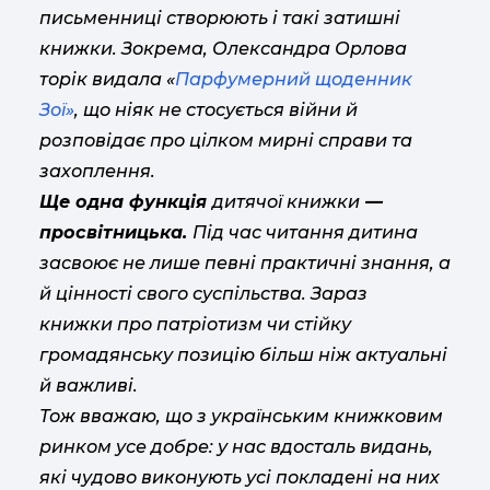
письменниці створюють і такі затишні
книжки. Зокрема, Олександра Орлова
торік видала «
Парфумерний щоденник
Зої»
, що ніяк не стосується війни й
розповідає про цілком мирні справи та
захоплення.
Ще одна функція
дитячої книжки
—
просвітницька.
Під час читання дитина
засвоює не лише певні практичні знання, а
й цінності свого суспільства. Зараз
книжки про патріотизм чи стійку
громадянську позицію більш ніж актуальні
й важливі.
Тож вважаю, що з українським книжковим
ринком усе добре: у нас вдосталь видань,
які чудово виконують усі покладені на них