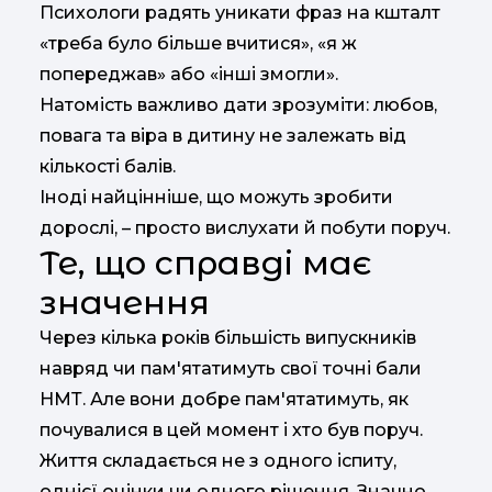
Психологи радять уникати фраз на кшталт
«треба було більше вчитися», «я ж
попереджав» або «інші змогли».
Натомість важливо дати зрозуміти: любов,
повага та віра в дитину не залежать від
кількості балів.
Іноді найцінніше, що можуть зробити
дорослі, – просто вислухати й побути поруч.
Те, що справді має
значення
Через кілька років більшість випускників
навряд чи пам'ятатимуть свої точні бали
НМТ. Але вони добре пам'ятатимуть, як
почувалися в цей момент і хто був поруч.
Життя складається не з одного іспиту,
однієї оцінки чи одного рішення. Значно