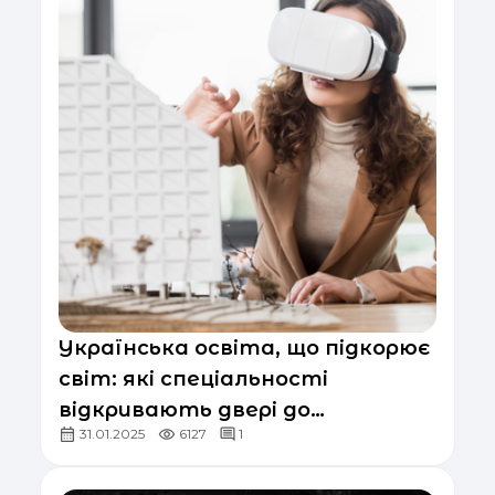
Українська освіта, що підкорює
світ: які спеціальності
відкривають двері до
31.01.2025
6127
1
міжнародних компаній