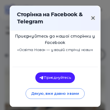
Сторінка на Facebook &
Telegram
Головна
/
Статті
/
Як пережити результати НМТ,
якщо вони не виправдали сподівань
Приєднуйтесь до нашої сторінки у
Facebook
«Освіта Нова» — у вашій стрічці новин
Приєднуйтесь
Дякую, вже давно з вами