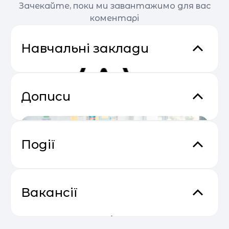
Зачекайте, поки ми завантажимо для вас
коментарі
Навчальні заклади
Дописи
Події
Основи email маркетингу від
04.05
SendPulse
Вакансії
Центр дистанційної освіти А+
МОН оприлюднило
Викладач дошкільної
Центр дистанційної освіти А+ - це цифровий
Прибутковий email маркетинг