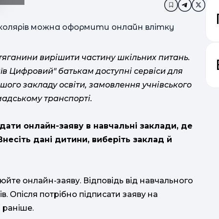
Додати в за
ї тяганини вирішити частину шкільних питань.
иїв Цифровий" батькам доступні сервіси для
шого закладу освіти, замовлення учнівського
мадському транспорті.
дати онлайн-заяву в навчальні заклади, де
Внесіть дані дитини, виберіть заклад й
люйте онлайн-заяву. Відповідь від навчального
в. Опісля потрібно підписати заяву на
 раніше.