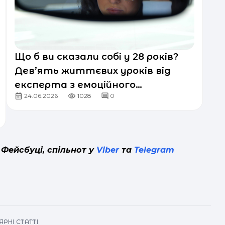
Що б ви сказали собі у 28 років?
Дев’ять життєвих уроків від
експерта з емоційного
24.06.2026
1028
0
інтелекту
 Фейсбуці, спільнот у
Viber
та
Telegram
РНІ СТАТТІ