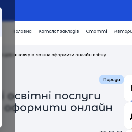
Головна
Каталог закладів
Статті
Автор
луги для школярів можна оформити онлайн влітку
Поради
кі освітні послуги
а оформити онлайн