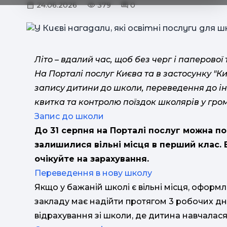
24.06.2026
379
0
Літо – вдалий час, щоб без черг і паперово
На Порталі послуг Києва та в застосунку "К
запису дитини до школи, переведення до ін
квитка та контролю поїздок школярів у гро
Запис до школи
До 31 серпня на Порталі послуг можна по
залишилися вільні місця в перший клас. 
очікуйте на зарахування.
Переведення в нову школу
Якщо у бажаній школі є вільні місця, оформ
закладу має надійти протягом 3 робочих дні
відрахування зі школи, де дитина навчалася