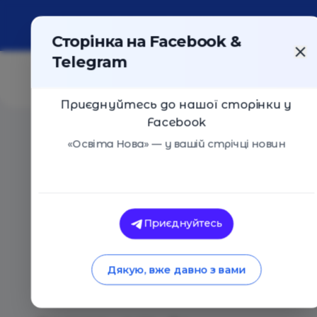
Про портал
Реклама
Контакти
Сторінка на Facebook &
Telegram
Приєднуйтесь до нашої сторінки у
Facebook
Головна
/
Статті
/
У Києві нагадали, які освітні пос
«Освіта Нова» — у вашій стрічці новин
Освіта Нова
У Києві нагадали, я
Приєднуйтесь
для школярів можн
Дякую, вже давно з вами
влітку