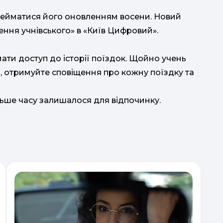
перейматися його оновленням восени. Новий
ення учнівського» в «Київ Цифровий».
ати доступ до історії поїздок. Щойно учень
о, отримуйте сповіщення про кожну поїздку та
ма
ільше часу залишалося для відпочинку.
к
д
Aut
нав