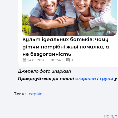
Культ ідеальних батьків: чому
дітям потрібні живі помилки, а
не бездоганність
24.06.2026
254
0
Джерело фото unsplash
Приєднуйтесь до нашої
сторінки
і
групи
у
Теги:
сервіс
ПОПУЛЯ