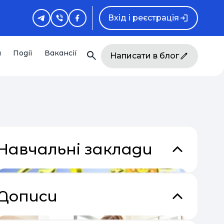
Вхід і реєстрація
и
Події
Вакансії
Написати в блог
Навчальні заклади
Дописи